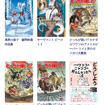
境界の道で 森野鈴鹿
サーヴァント ビース
どっちが強い!? カナダ
作品集
ト 1
カワウソvsアメリカビ
ーバー ツメと牙のガ
ジガジ大勝負
どっちが強い!? ジャコ