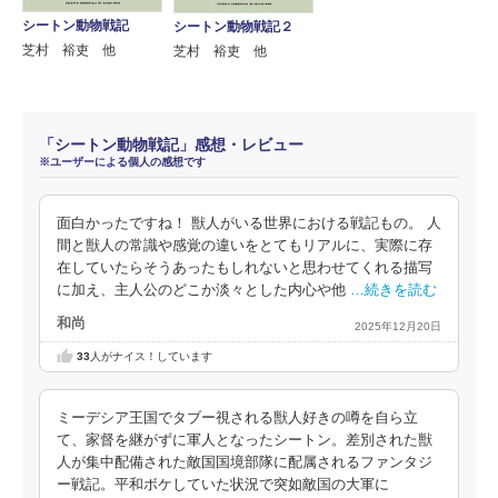
シートン動物戦記
シートン動物戦記２
芝村 裕吏 他
芝村 裕吏 他
「シートン動物戦記」感想・レビュー
※ユーザーによる個人の感想です
面白かったですね！ 獣人がいる世界における戦記もの。 人
間と獣人の常識や感覚の違いをとてもリアルに、実際に存
在していたらそうあったもしれないと思わせてくれる描写
に加え、主人公のどこか淡々とした内心や他
…続きを読む
和尚
2025年12月20日
33
人がナイス！しています
ミーデシア王国でタブー視される獣人好きの噂を自ら立
て、家督を継がずに軍人となったシートン。差別された獣
人が集中配備された敵国国境部隊に配属されるファンタジ
ー戦記。平和ボケしていた状況で突如敵国の大軍に