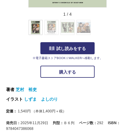
1
/
4
試し読みをする
※電子書籍ストアBOOK☆WALKERへ移動します。
購入する
著者
芝村 裕吏
イラスト
しずま よしのり
定価：
1,540
円
（本体
1,400
円＋税）
発売日：
2025年11月29日
判型：
Ｂ６判
ページ数：
292
ISBN：
9784047386068