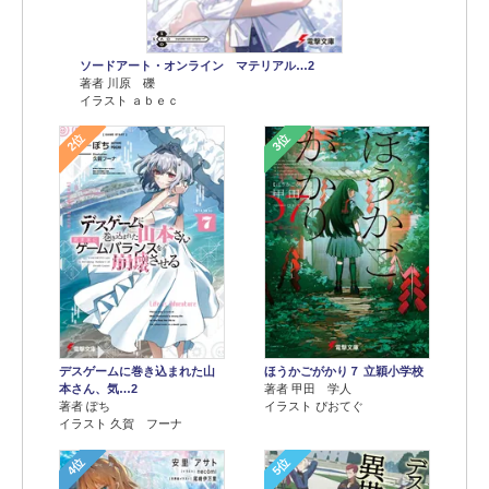
ソードアート・オンライン マテリアル…2
著者 川原 礫
イラスト ａｂｅｃ
2位
3位
デスゲームに巻き込まれた山
ほうかごがかり７ 立穎小学校
本さん、気…2
著者 甲田 学人
著者 ぽち
イラスト ぴおてぐ
イラスト 久賀 フーナ
4位
5位