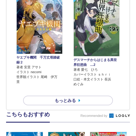
ヤエブキ機関 千万丈塔踏破
デスマーチからはじまる異世
録２
界狂想曲 …2
著者 安里 アサト
著者 愛七 ひろ
イラスト necomi
カバーイラスト ｓｈｒｉ
世界観イラスト 尾崎 伊万
口絵・本文イラスト 長浜
里
めぐみ
もっとみる
こちらもおすすめ
Recommended by