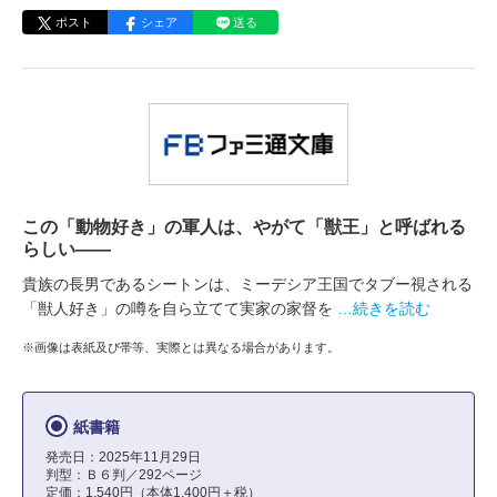
ポスト
シェア
送る
この「動物好き」の軍人は、やがて「獣王」と呼ばれる
らしい――
貴族の長男であるシートンは、ミーデシア王国でタブー視される
「獣人好き」の噂を自ら立てて実家の家督を
…続きを読む
※画像は表紙及び帯等、実際とは異なる場合があります。
紙書籍
発売日：2025年11月29日
判型：Ｂ６判／292ページ
定価：1,540円（本体1,400円＋税）