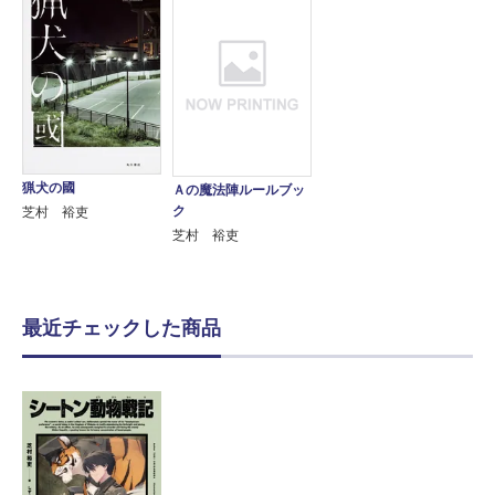
猟犬の國
Ａの魔法陣ルールブッ
ク
芝村 裕吏
芝村 裕吏
最近チェックした商品