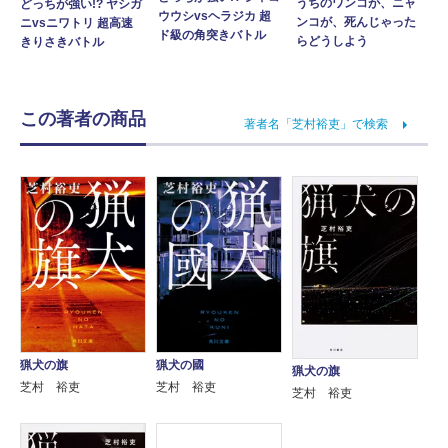
うちのワンコが、ニャ
どっちが強い!? ヤシガ
ウウシvsヘラジカ 超
ンコが、死んじゃった
ニvsニワトリ 超高速
ド級の角突きバトル
らどうしよう
きりさきバトル
この著者の商品
著者名「芝村裕吏」で検索
猟犬の旗
猟犬の國
猟犬の旗
芝村 裕吏
芝村 裕吏
芝村 裕吏