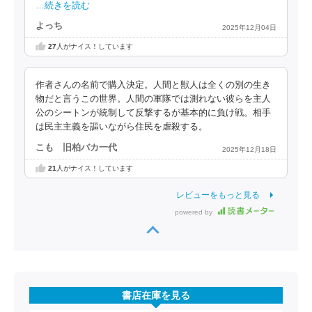
…続きを読む
よっち
2025年12月04日
27
人がナイス！しています
作者さんの名前で購入決定。人間と獣人は全くの別の生き
物だと言うこの世界。人間の軍隊では測れない彼らを主人
公のシートンが統制して反撃するが基本的に負け戦。相手
は民主主義を謳いながら住民を虐殺する。
こも 旧柏バカ一代
2025年12月18日
21
人がナイス！しています
レビューをもっと見る
powered by
書店在庫を見る