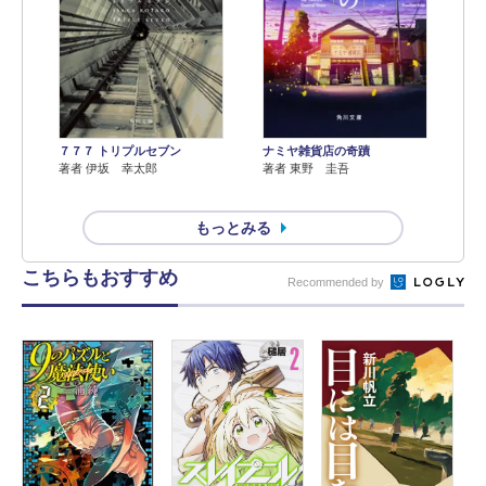
７７７ トリプルセブン
ナミヤ雑貨店の奇蹟
著者 伊坂 幸太郎
著者 東野 圭吾
もっとみる
こちらもおすすめ
Recommended by