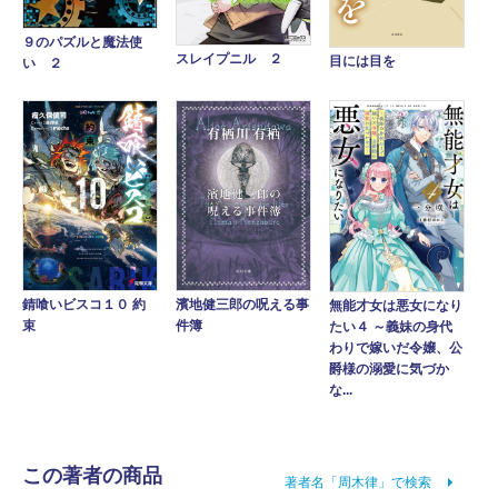
９のパズルと魔法使
スレイプニル ２
目には目を
い ２
錆喰いビスコ１０ 約
濱地健三郎の呪える事
無能才女は悪女になり
束
件簿
たい４ ～義妹の身代
わりで嫁いだ令嬢、公
爵様の溺愛に気づか
な...
この著者の商品
著者名「周木律」で検索