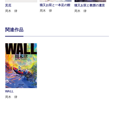
猫又お双と一本足の館
災厄
猫又お双と教授の遺言
周木 律
周木 律
周木 律
関連作品
WALL
周木 律