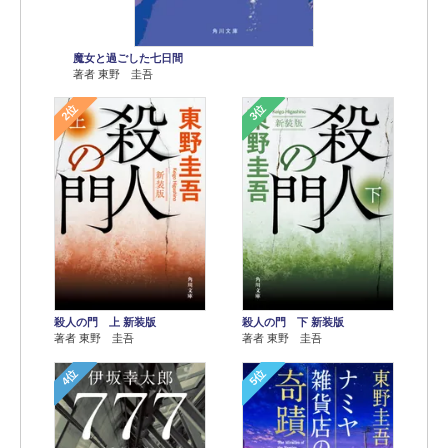
魔女と過ごした七日間
著者 東野 圭吾
2位
3位
殺人の門 上 新装版
殺人の門 下 新装版
著者 東野 圭吾
著者 東野 圭吾
4位
5位