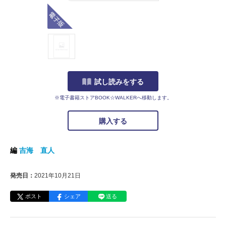
電子版
試し読みをする
※電子書籍ストアBOOK☆WALKERへ移動します。
購入する
編
吉海 直人
発売日：
2021年10月21日
ポスト
シェア
送る