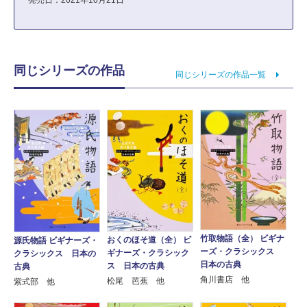
発売日：2021年10月21日
同じシリーズの作品
同じシリーズの作品一覧
竹取物語（全） ビギナ
おくのほそ道（全） ビ
源氏物語 ビギナーズ・
ーズ・クラシックス
ギナーズ・クラシック
クラシックス 日本の
日本の古典
ス 日本の古典
古典
角川書店 他
松尾 芭蕉 他
紫式部 他