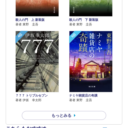
殺人の門 上 新装版
殺人の門 下 新装版
著者 東野 圭吾
著者 東野 圭吾
4位
5位
７７７ トリプルセブン
ナミヤ雑貨店の奇蹟
著者 伊坂 幸太郎
著者 東野 圭吾
もっとみる