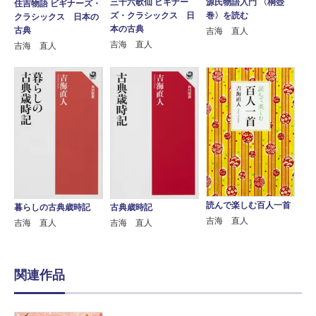
三十六歌仙 ビギナー
源氏物語入門 〈桐壺
住吉物語 ビギナーズ・
ズ・クラシックス 日
巻〉を読む
クラシックス 日本の
本の古典
古典
吉海 直人
吉海 直人
吉海 直人
読んで楽しむ百人一首
暮らしの古典歳時記
古典歳時記
吉海 直人
吉海 直人
吉海 直人
関連作品