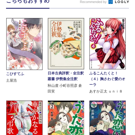
こちらもおすすめ
Recommended by
日本古典評釈・全注釈
ふるこんたくと！
こひすてふ
叢書 伊勢集全注釈
（４）胸さわぐ愛のオ
土屋浩
ーラ
秋山虔 小町谷照彦 倉
田実
あすか正太 ｕｎｉ８