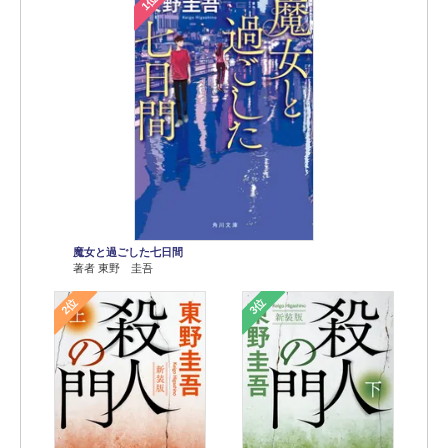
1位
魔女と過ごした七日間
著者 東野 圭吾
2位
3位