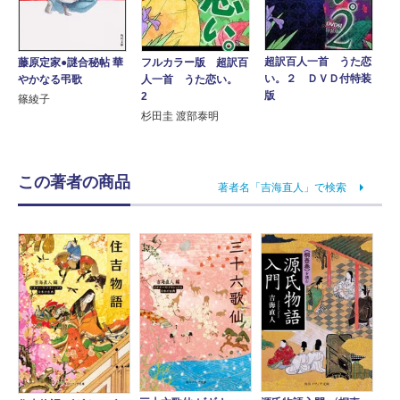
超訳百人一首 うた恋
藤原定家●謎合秘帖 華
フルカラー版 超訳百
い。２ ＤＶＤ付特装
やかなる弔歌
人一首 うた恋い。
版
2
篠綾子
杉田圭 渡部泰明
この著者の商品
著者名「吉海直人」で検索