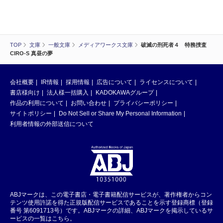
TOP
文庫
一般文庫
メディアワークス文庫
破滅の刑死者４ 特務捜査
CIRO-S 真昼の夢
会社概要
IR情報
採用情報
広告について
ライセンスについて
書店様向け
法人様一括購入
KADOKAWAグループ
作品の利用について
お問い合わせ
プライバシーポリシー
サイトポリシー
Do Not Sell or Share My Personal Information
利用者情報の外部送信について
ABJマークは、この電子書店・電子書籍配信サービスが、著作権者からコン
テンツ使用許諾を得た正規版配信サービスであることを示す登録商標（登録
番号 第6091713号）です。ABJマークの詳細、ABJマークを掲示しているサ
ービスの一覧はこちら。