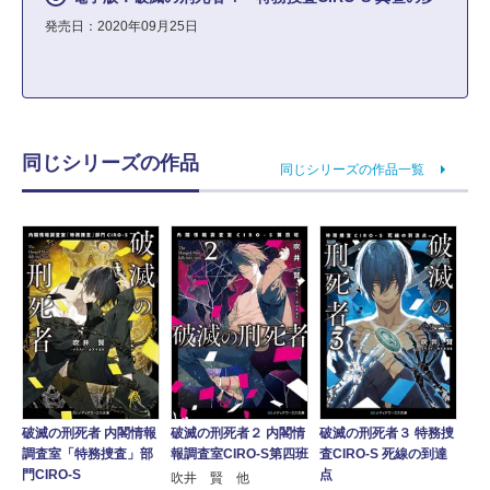
発売日：2020年09月25日
同じシリーズの作品
同じシリーズの作品一覧
破滅の刑死者 内閣情報
破滅の刑死者２ 内閣情
破滅の刑死者３ 特務捜
調査室「特務捜査」部
報調査室CIRO-S第四班
査CIRO-S 死線の到達
門CIRO-S
点
吹井 賢 他