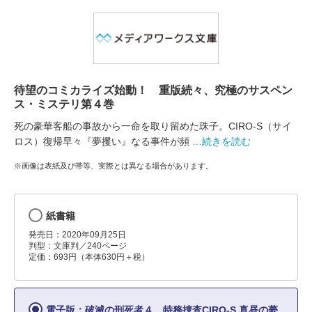
待望のコミカライズ始動！ 重版続々、究極のサスペン
ス・ミステリ第４巻
死の豪華客船の事故から一命を取り留めた珠子。CIRO-S（サイ
ロス）復帰早々『夢攫い』なる事件が頻
…続きを読む
※画像は表紙及び帯等、実際とは異なる場合があります。
紙書籍
発売日：2020年09月25日
判型：文庫判／240ページ
定価：693円（本体630円＋税）
電子版：破滅の刑死者４ 特務捜査CIRO-S 真昼の夢