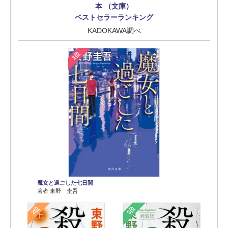
本 （文庫）
ベストセラーランキング
KADOKAWA調べ
1位
魔女と過ごした七日間
著者 東野 圭吾
2位
3位