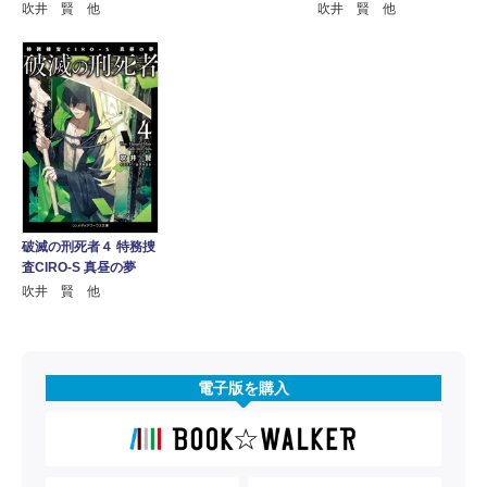
吹井 賢 他
吹井 賢 他
破滅の刑死者４ 特務捜
査CIRO-S 真昼の夢
吹井 賢 他
電子版を購入