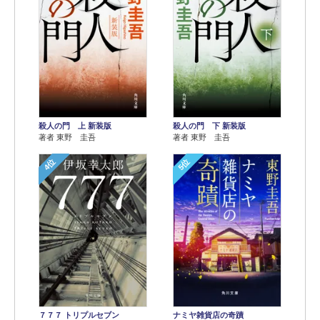
殺人の門 上 新装版
殺人の門 下 新装版
著者 東野 圭吾
著者 東野 圭吾
4位
5位
７７７ トリプルセブン
ナミヤ雑貨店の奇蹟