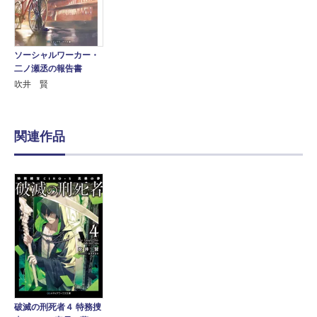
ソーシャルワーカー・
二ノ瀬丞の報告書
吹井 賢
関連作品
破滅の刑死者４ 特務捜