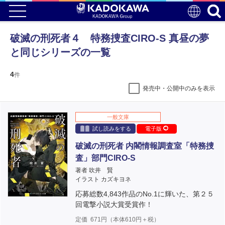
破滅の刑死者４ 特務捜査CIRO-S 真昼の夢
と同じシリーズの一覧
4
件
発売中・公開中のみを表示
一般文庫
試し読みをする
電子版
破滅の刑死者 内閣情報調査室「特務捜
査」部門CIRO-S
著者 吹井 賢
イラスト カズキヨネ
応募総数4,843作品のNo.1に輝いた、第２５
回電撃小説大賞受賞作！
定価
671
円（本体
610
円＋税）