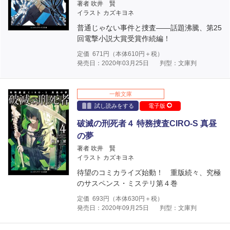
著者 吹井 賢
イラスト カズキヨネ
普通じゃない事件と捜査――話題沸騰、第25
回電撃小説大賞受賞作続編！
定価
671
円（本体
610
円＋税）
発売日：2020年03月25日
判型：文庫判
一般文庫
試し読みをする
電子版
破滅の刑死者４ 特務捜査CIRO-S 真昼
の夢
著者 吹井 賢
イラスト カズキヨネ
待望のコミカライズ始動！ 重版続々、究極
のサスペンス・ミステリ第４巻
定価
693
円（本体
630
円＋税）
発売日：2020年09月25日
判型：文庫判