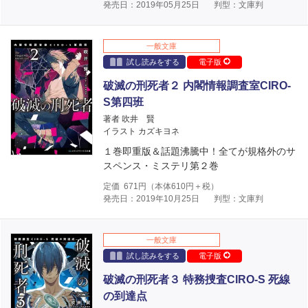
発売日：2019年05月25日
判型：文庫判
一般文庫
試し読みをする
電子版
破滅の刑死者２ 内閣情報調査室CIRO-
S第四班
著者 吹井 賢
イラスト カズキヨネ
１巻即重版＆話題沸騰中！全てが規格外のサ
スペンス・ミステリ第２巻
定価
671
円（本体
610
円＋税）
発売日：2019年10月25日
判型：文庫判
一般文庫
試し読みをする
電子版
破滅の刑死者３ 特務捜査CIRO-S 死線
の到達点