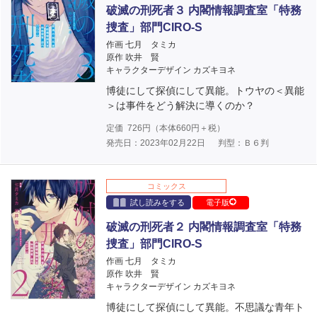
破滅の刑死者３ 内閣情報調査室「特務
捜査」部門CIRO-S
作画 七月 タミカ
原作 吹井 賢
キャラクターデザイン カズキヨネ
博徒にして探偵にして異能。トウヤの＜異能
＞は事件をどう解決に導くのか？
定価
726
円（本体
660
円＋税）
発売日：2023年02月22日
判型：Ｂ６判
コミックス
試し読みをする
電子版
破滅の刑死者２ 内閣情報調査室「特務
捜査」部門CIRO-S
作画 七月 タミカ
原作 吹井 賢
キャラクターデザイン カズキヨネ
博徒にして探偵にして異能。不思議な青年ト