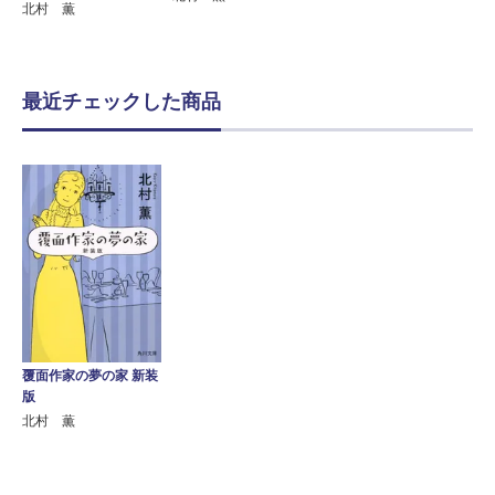
北村 薫
最近チェックした商品
覆面作家の夢の家 新装
版
北村 薫