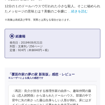
12分の１のドールハウスで行われた小さな殺人。そこに秘められ
たメッセージの意味とは？美貌のご令嬢に
…続きを読む
※画像は表紙及び帯等、実際とは異なる場合があります。
紙書籍
発売日：2019年09月21日
判型：文庫判／256ページ
定価：924円（本体840円＋税）
「覆面作家の夢の家 新装版」感想・レビュー
※ユーザーによる個人の感想です
〈再読〉良介が担当する推理作家の由井へ、趣味仲間の藤
山（恋人的関係）から送られたドールハウス。部屋の中で
背中に矢の刺さった藤山自身らしい人形が倒れ、床にはダ