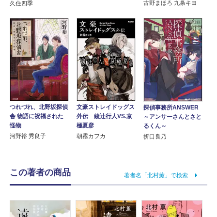
古野まほろ 九条キヨ
久住四季
つれづれ、北野坂探偵
文豪ストレイドッグス
探偵事務所ANSWER
舎 物語に祝福された
外伝 綾辻行人VS.京
～アンサーさんとさと
怪物
極夏彦
るくん～
河野裕 秀良子
朝霧カフカ
折口良乃
この著者の商品
著者名「北村薫」で検索