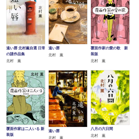
遠い唇 北村薫自選 日常
遠い唇
覆面作家の愛の歌 新
の謎作品集
装版
北村 薫
北村 薫
北村 薫
覆面作家は二人いる 新
八月の六日間
遠い唇
装版
北村 薫
北村 薫