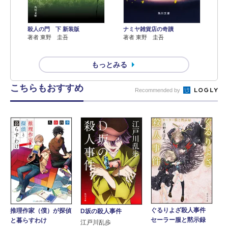
殺人の門 下 新装版
ナミヤ雑貨店の奇蹟
著者 東野 圭吾
著者 東野 圭吾
もっとみる
こちらもおすすめ
Recommended by
ぐるりよざ殺人事件
推理作家（僕）が探偵
D坂の殺人事件
セーラー服と黙示録
と暮らすわけ
江戸川乱歩