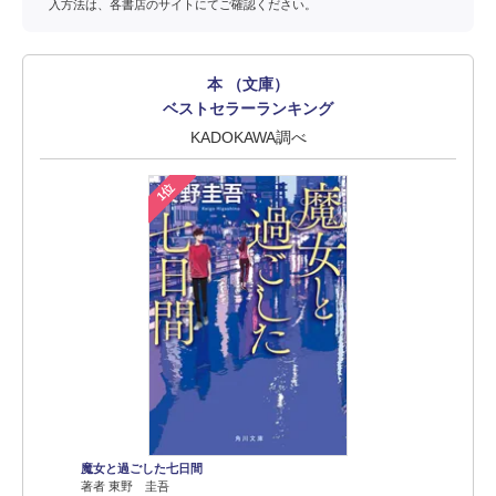
入方法は、各書店のサイトにてご確認ください。
本 （文庫）
ベストセラーランキング
KADOKAWA調べ
1位
魔女と過ごした七日間
著者 東野 圭吾