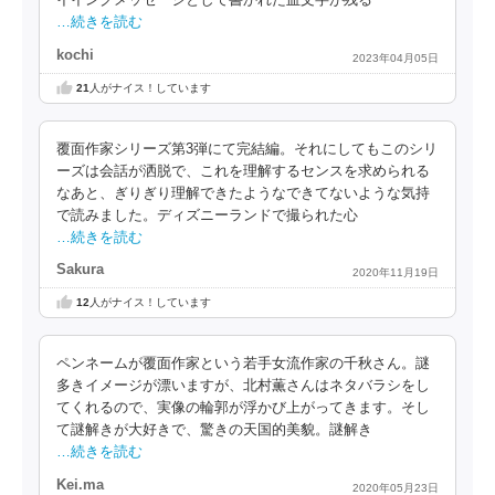
イイングメッセージとして書かれた血文字が残る
…続きを読む
kochi
2023年04月05日
21
人がナイス！しています
覆面作家シリーズ第3弾にて完結編。それにしてもこのシリ
ーズは会話が洒脱で、これを理解するセンスを求められる
なあと、ぎりぎり理解できたようなできてないような気持
で読みました。ディズニーランドで撮られた心
…続きを読む
Sakura
2020年11月19日
12
人がナイス！しています
ペンネームが覆面作家という若手女流作家の千秋さん。謎
多きイメージが漂いますが、北村薫さんはネタバラシをし
てくれるので、実像の輪郭が浮かび上がってきます。そし
て謎解きが大好きで、驚きの天国的美貌。謎解き
…続きを読む
Kei.ma
2020年05月23日