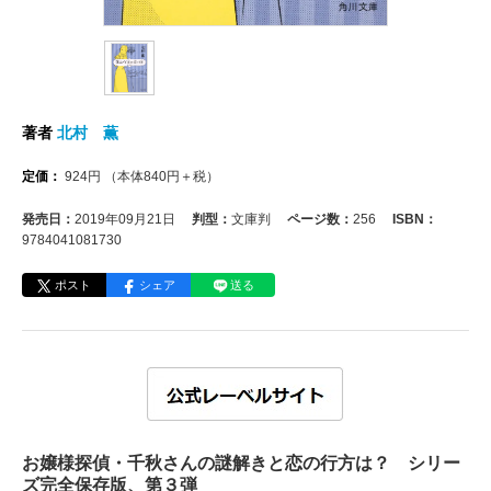
著者
北村 薫
定価：
924
円
（本体
840
円＋税）
発売日：
2019年09月21日
判型：
文庫判
ページ数：
256
ISBN：
9784041081730
ポスト
シェア
送る
お嬢様探偵・千秋さんの謎解きと恋の行方は？ シリー
ズ完全保存版、第３弾