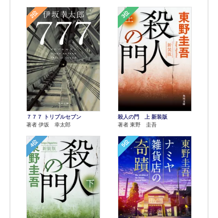
2位
3位
７７７ トリプルセブン
殺人の門 上 新装版
著者 伊坂 幸太郎
著者 東野 圭吾
4位
5位