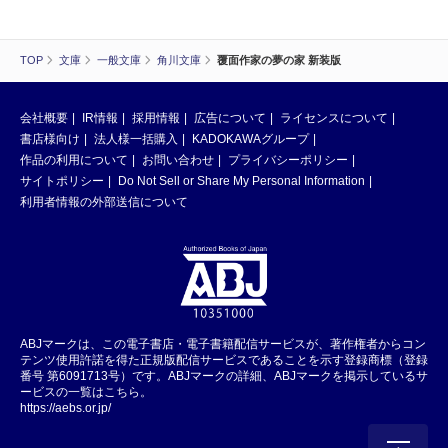
TOP
文庫
一般文庫
角川文庫
覆面作家の夢の家 新装版
会社概要
IR情報
採用情報
広告について
ライセンスについて
書店様向け
法人様一括購入
KADOKAWAグループ
作品の利用について
お問い合わせ
プライバシーポリシー
サイトポリシー
Do Not Sell or Share My Personal Information
利用者情報の外部送信について
ABJマークは、この電子書店・電子書籍配信サービスが、著作権者からコン
テンツ使用許諾を得た正規版配信サービスであることを示す登録商標（登録
番号 第6091713号）です。ABJマークの詳細、ABJマークを掲示しているサ
ービスの一覧はこちら。
https://aebs.or.jp/