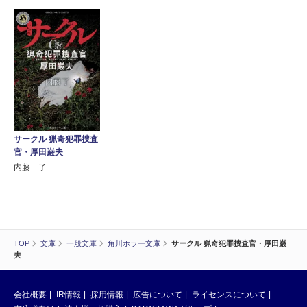
サークル 猟奇犯罪捜査
官・厚田巌夫
内藤 了
TOP
文庫
一般文庫
角川ホラー文庫
サークル 猟奇犯罪捜査官・厚田巌
夫
会社概要
IR情報
採用情報
広告について
ライセンスについて