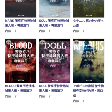
MARK 警察庁特捜地域
SOUL 警察庁特捜地域
タラニス 死の神の湿っ
潜入班・鳴瀬清花
潜入班・鳴瀬清花
た森
内藤 了
内藤 了
内藤 了
BLOOD 警察庁特捜地
DOLL 警察庁特捜地域
アポピスの復活 微生物
域潜入班・鳴瀬清花
潜入班・鳴瀬清花
研究室特任教授・坂口
信
内藤 了
内藤 了
内藤 了