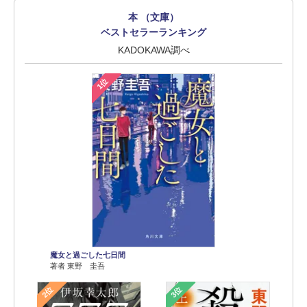
本 （文庫）
ベストセラーランキング
KADOKAWA調べ
1位
魔女と過ごした七日間
著者 東野 圭吾
2位
3位