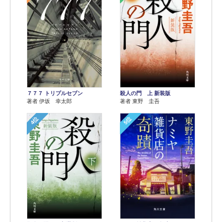
７７７ トリプルセブン
殺人の門 上 新装版
著者 伊坂 幸太郎
著者 東野 圭吾
4位
5位