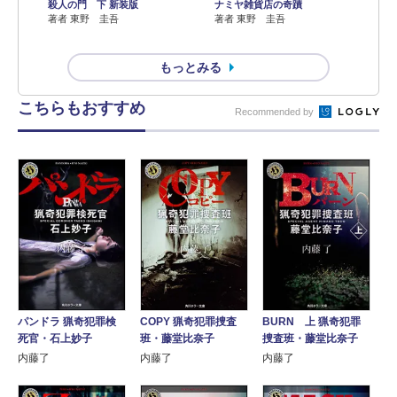
殺人の門 下 新装版
ナミヤ雑貨店の奇蹟
著者 東野 圭吾
著者 東野 圭吾
もっとみる
こちらもおすすめ
Recommended by
パンドラ 猟奇犯罪検
COPY 猟奇犯罪捜査
BURN 上 猟奇犯罪
死官・石上妙子
班・藤堂比奈子
捜査班・藤堂比奈子
内藤了
内藤了
内藤了