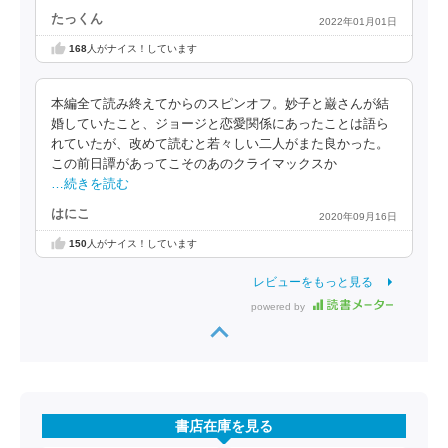
たっくん
2022年01月01日
168
人がナイス！しています
本編全て読み終えてからのスピンオフ。妙子と巌さんが結
婚していたこと、ジョージと恋愛関係にあったことは語ら
れていたが、改めて読むと若々しい二人がまた良かった。
この前日譚があってこそのあのクライマックスか
…続きを読む
はにこ
2020年09月16日
150
人がナイス！しています
レビューをもっと見る
powered by
書店在庫を見る