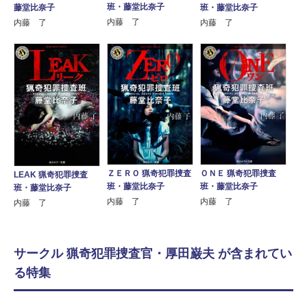
班・藤堂比奈子
班・藤堂比奈子
藤堂比奈子
内藤 了
内藤 了
内藤 了
ＺＥＲＯ 猟奇犯罪捜査
ＯＮＥ 猟奇犯罪捜査
LEAK 猟奇犯罪捜査
班・藤堂比奈子
班・藤堂比奈子
班・藤堂比奈子
内藤 了
内藤 了
内藤 了
サークル 猟奇犯罪捜査官・厚田巌夫 が含まれてい
る特集