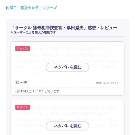
内藤了「藤堂比奈子」シリーズ
「サークル 猟奇犯罪捜査官・厚田巌夫」感想・レビュー
※ユーザーによる個人の感想です
ガンさんが刑事に、死神博士が検死官になってい
くための物語。事件を追いながらの疾走感はそのままに、
いつもの気持ち悪さもそのままに、でもガンや死神博士も
含めて、夫って、夫婦って、奥さんがいるって…刑事の旦
…続きを読む
せ～や
2018年11月19日
186
人がナイス！しています
警視庁玉川警察署新米刑事厚田巖夫は、少女連続
殺人事件でであった東大法医学部死因究明室石上妙子助手
と新婚生活をスタートさせた・・世田谷区等々力、住宅街
の一軒家で警察官家族四人の惨殺死体が発見される。玉川
…続きを読む