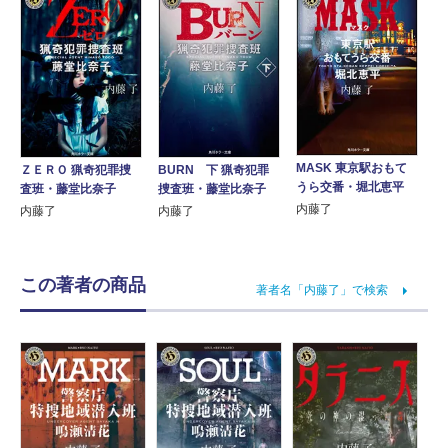
MASK 東京駅おもて
ＺＥＲＯ 猟奇犯罪捜
BURN 下 猟奇犯罪
うら交番・堀北恵平
査班・藤堂比奈子
捜査班・藤堂比奈子
内藤了
内藤了
内藤了
この著者の商品
著者名「内藤了」で検索