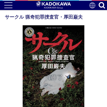
サークル 猟奇犯罪捜査官・厚田巌夫