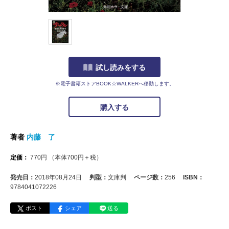
試し読みをする
※電子書籍ストアBOOK☆WALKERへ移動します。
購入する
著者
内藤 了
定価：
770
円
（本体
700
円＋税）
発売日：
2018年08月24日
判型：
文庫判
ページ数：
256
ISBN：
9784041072226
ポスト
シェア
送る