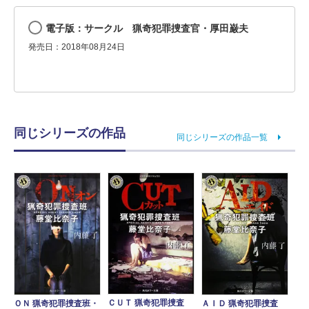
電子版：サークル 猟奇犯罪捜査官・厚田巌夫
発売日：2018年08月24日
同じシリーズの作品
同じシリーズの作品一覧
ＣＵＴ 猟奇犯罪捜査
ＡＩＤ 猟奇犯罪捜査
ＯＮ 猟奇犯罪捜査班・