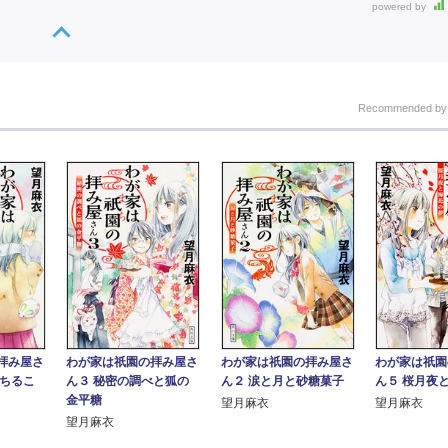
powered by
Recommended b
拝み屋さ
わが家は祇園の拝み屋さ
わが家は祇園の拝み屋さ
わが家は祇園
落ちるこ
ん３ 秘密の調べと狐の
ん２ 涙と月と砂糖菓子
ん５ 桜月夜
金平糖
望月麻衣
望月麻衣
望月麻衣