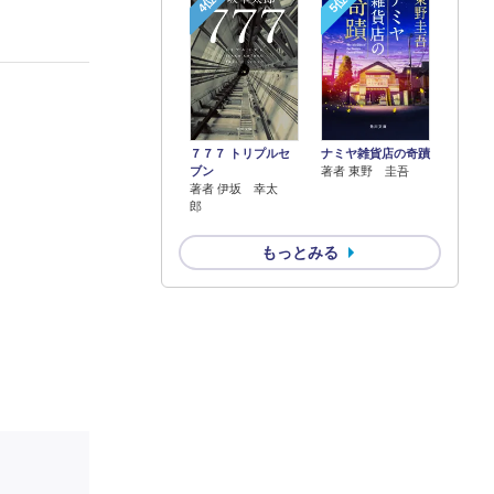
4位
5位
７７７ トリプルセ
ナミヤ雑貨店の奇蹟
ブン
著者 東野 圭吾
著者 伊坂 幸太
郎
もっとみる