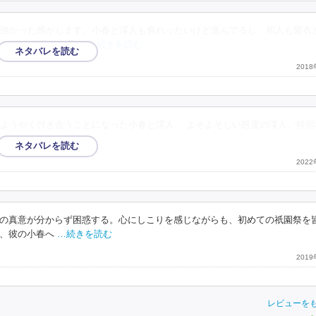
強かった感がします。小春と澪人も焦れったいけど進んでるし、和人も愛衣
 けど、今回は吉乃さ
…続きを読む
201
ようやく付き合うことになった小春と澪人。 よそよそしい態度の澪人。特別
ているみたい。
202
の真意が分からず困惑する。心にしこりを感じながらも、初めての祇園祭を
、彼の小春へ
…続きを読む
201
レビューを