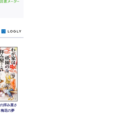
y
の拝み屋さ
と梅花の夢