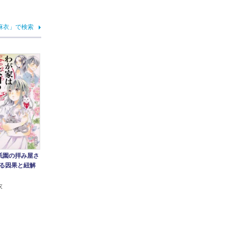
麻衣」で検索
祇園の拝み屋さ
ぐる因果と紐解
衣