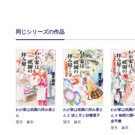
同じシリーズの作品
わが家は祇園の拝み屋さ
わが家は祇園の拝み屋さ
わが家は祇園
ん
ん２ 涙と月と砂糖菓子
ん３ 秘密の調
金平糖
望月 麻衣
望月 麻衣
望月 麻衣