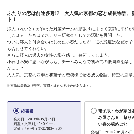
ふたりの恋は前途多難!? 大人気の京都の恋と成長物語、
ト！
澪人（れいと）が作った対策チームの頑張りによって京都に平和が
（こはる）たちはミステリー研究会としての活動を再開した。
ついに澪人と付き合いはじめた小春だったが、彼の態度はなぜかそ
も合わせてくれない。
さらに澪人の過去の女性の影を感じ、嫉妬してしまう。
小春は不安に思いながらも、チームみんなで初めての祇園祭を楽し
が……？
大人気、京都の四季と和菓子と恋模様で贈る成長物語、待望の新章
※画像は表紙及び帯等、実際とは異なる場合があります。
紙書籍
電子版：わが家は
み屋さん８ 祭り
発売日：2018年05月25日
判型：文庫判／240ページ
い春の秘めごと
定価：770円（本体700円＋税）
発売日：2018年05月25日