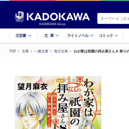
文芸書
文庫
ライトノベル
コミック
TOP
文庫
一般文庫
角川文庫
わが家は祇園の拝み屋さん８ 祭り