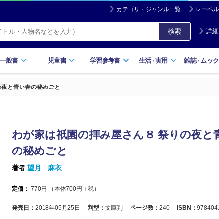
カテゴリ・ジャンル一覧
レーベル
検索
詳細
一般書
児童書
学習参考書
生活
実用
雑誌
ムック
・
・
の夜と青い春の秘めごと
わが家は祇園の拝み屋さん８ 祭りの夜と
の秘めごと
著者
望月 麻衣
定価：
770
円 （本体
700
円＋税）
発売日：
2018年05月25日
判型：
文庫判
ページ数：
240
ISBN：
978404