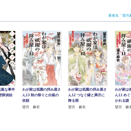
著者名「望月
花嵐な事件
わが家は祇園の拝み屋さ
わが家は
わが家は祇園の拝み屋さ
密探偵始
ん12 つなぐ縁と満月に
ん11 め
ん13 秋の祭りと白狐の
降る雨
かれる謎
依頼
望月 麻衣
望月 麻
望月 麻衣