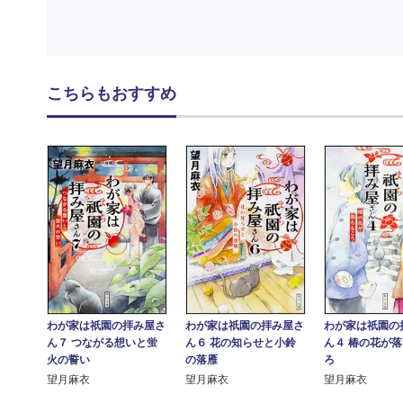
こちらもおすすめ
わが家は祇園の拝み屋さ
わが家は祇園の拝み屋さ
わが家は祇園の
ん７ つながる想いと蛍
ん６ 花の知らせと小鈴
ん４ 椿の花が
火の誓い
の落雁
ろ
望月麻衣
望月麻衣
望月麻衣