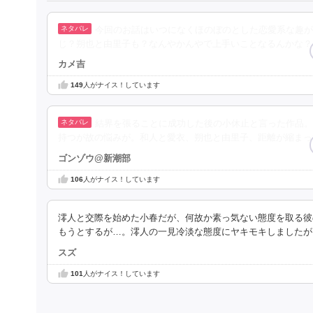
今回のお話はいつになくほのぼのとした恋愛系な趣が
じ？朔也と由里子も？なんやかんやで上手いことなるんかな？
カメ吉
149
人がナイス！しています
結界を張ることに成功した後の小休止と言った作品。
持つが故の悩みが。和人と愛衣、朔也と由里子、距離が縮まっ
ゴンゾウ@新潮部
106
人がナイス！しています
澪人と交際を始めた小春だが、何故か素っ気ない態度を取る彼
もうとするが…。澪人の一見冷淡な態度にヤキモキしましたが
スズ
101
人がナイス！しています