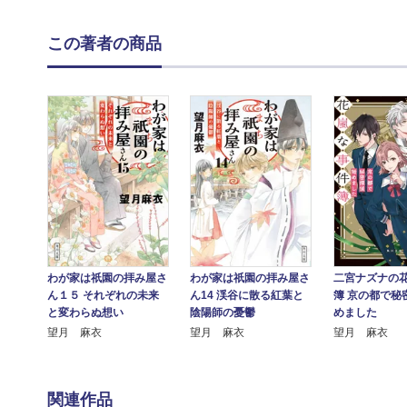
この著者の商品
わが家は祇園の拝み屋さ
わが家は祇園の拝み屋さ
二宮ナズナの
ん１５ それぞれの未来
ん14 渓谷に散る紅葉と
簿 京の都で秘
と変わらぬ想い
陰陽師の憂鬱
めました
望月 麻衣
望月 麻衣
望月 麻衣
関連作品