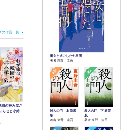
ズの作品一覧
魔女と過ごした七日間
著者 東野 圭吾
2位
3位
祇園の拝み屋さ
殺人の門 上 新装
殺人の門 下 新装
の知らせと小鈴
版
版
著者 東野 圭吾
著者 東野 圭吾
衣