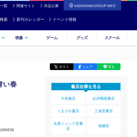
一覧
関連サイト
作品公募
KADOKAWA GROUP INFO
検索
新刊カレンダー
イベント情報
映像
ゲーム
グッズ
スクール
ポスト
シェア
送る
青い春
書店在庫を見る
大垣書店
紀伊國屋書店
くまざわ書店
三省堂書店
丸善ジュンク堂書
有隣堂
店
1066638