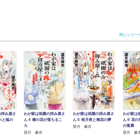
同じシリー
の拝み屋さ
わが家は祇園の拝み屋さ
わが家は
わが家は祇園の拝み屋さ
べと狐の
ん４ 椿の花が落ちるこ
ん６ 花
ん５ 桜月夜と梅花の夢
ろ
の落雁
望月 麻衣
望月 麻衣
望月 麻