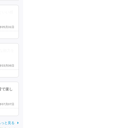
といい感
8年05月31日
な能力を
2年03月06日
皆で楽し
9年07月07日
もっと見る