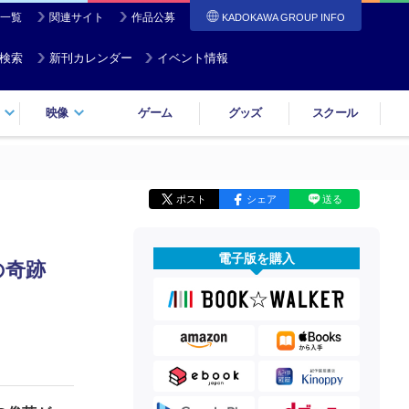
一覧
関連サイト
作品公募
KADOKAWA GROUP INFO
検索
新刊カレンダー
イベント情報
映像
ゲーム
グッズ
スクール
ポスト
シェア
送る
電子版を購入
の奇跡