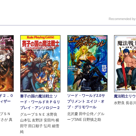
Recommended b
ド２．０
ソード・ワールド2.0サ
賽子の国の魔法戦士 ソ
魔法戦士リウ
ウィザー
プリメント エイジ・オ
ード・ワールドＲＰＧリ
水野良 長谷
ブ・グリモワール
プレイ・アンソロジー２
ープＳＮ
北沢慶 田中公侍／グル
グループＳＮＥ 水野良
すさが 真
ープSNE 日野慎之助
山本弘 友野詳 安田均 横
田守 田口順子 弘司 細雪
純