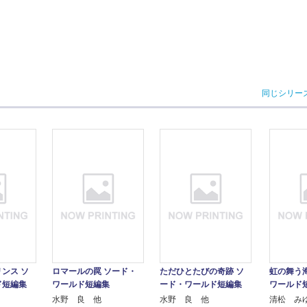
同じシリー
ンス ソ
ロマールの罠 ソード・
ただひとたびの奇跡 ソ
虹の舞う
ド短編集
ワールド短編集
ード・ワールド短編集
ワールド
水野 良 他
水野 良 他
清松 み