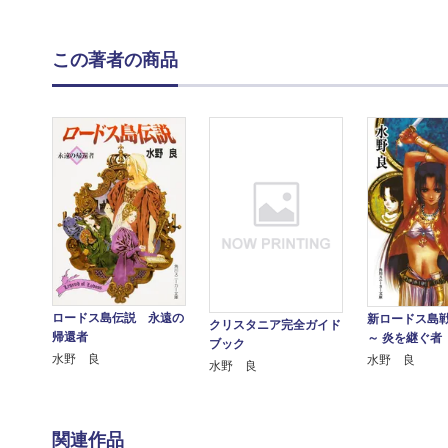
この著者の商品
ロードス島伝説 永遠の
新ロードス島
クリスタニア完全ガイド
帰還者
～ 炎を継ぐ者
ブック
水野 良
水野 良
水野 良
関連作品