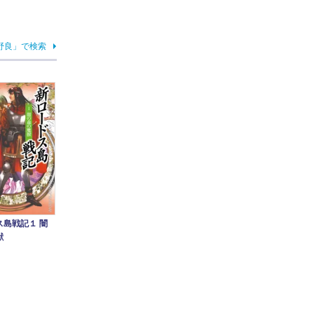
野良」で検索
ス島戦記１ 闇
獣