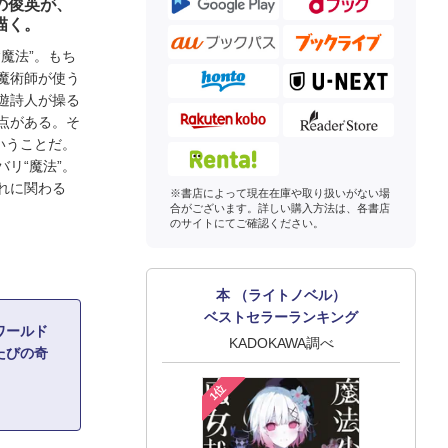
の俊英が、
描く。
魔法”。もち
魔術師が使う
遊詩人が操る
点がある。そ
いうことだ。
リ“魔法”。
れに関わる
※書店によって現在在庫や取り扱いがない場
合がございます。詳しい購入方法は、各書店
のサイトにてご確認ください。
本 （ライトノベル）
ベストセラーランキング
ワールド
KADOKAWA調べ
たびの奇
1位