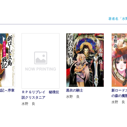
著者名「水
戦記～序章
黒衣の騎士
新ロード
ＲＰＧリプレイ 秘境伝
の森の魔
水野 良
説クリスタニア
水野 良
水野 良