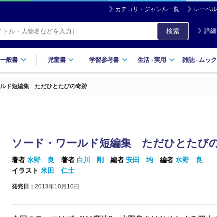
カテゴリ・ジャンル一覧
レーベル
検索
詳細
一般書
児童書
学習参考書
生活
実用
雑誌
ムック
・
・
ルド短編集 ただひとたびの奇跡
ソード・ワールド短編集 ただひとたび
著者
水野 良
著者
白川 剛
編者
安田 均
編者
水野 良
イラスト
米田 仁士
発売日：
2013年10月10日