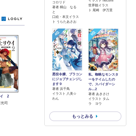
イラスト necomi
コロリド
世界観イラス
著者 桐山 なる
ト 尾崎 伊万里
と
口絵・本文イラス
y
ト うらたあさお
4位
5位
悪役令嬢、ブラコン
私、蜘蛛なモンスタ
にジョブチェンジし
ーをテイムしたの
ます９
で、スパイダーシ
著者 浜千鳥
ル…2
イラスト 八美☆
著者 あきさけ
イ 2
わん
イラスト タム
川光司
ラ ヨウ
もっとみる