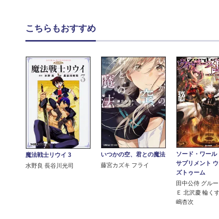
こちらもおすすめ
ソード・ワール
いつかの空、君との魔法
魔法戦士リウイ 3
サプリメント 
藤宮カズキ フライ
水野良 長谷川光司
ズトゥーム
田中公侍 グル
Ｅ 北沢慶 輪く
嶋杏次