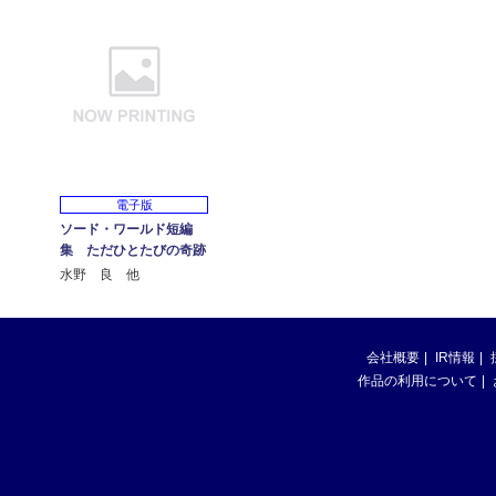
電子版
ソード・ワールド短編
集 ただひとたびの奇跡
水野 良 他
会社概要
IR情報
作品の利用について