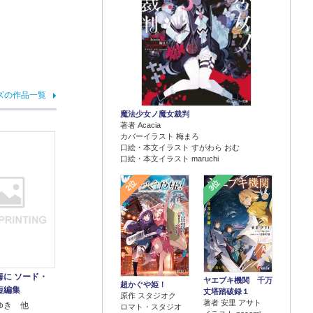
ズの作品一覧
魔法少女ノ魔女裁判
著者 Acacia
カバーイラスト 梅まろ
口絵・本文イラスト すがわら おむ
口絵・本文イラスト maruchi
2位
3位
海に ソード・
ヤエブキ機関 千万
超かぐや姫！
短編集
丈塔踏破録１
原作 スタジオク
著者 安里 アサト
ゆき 他
ロマト・スタジオ