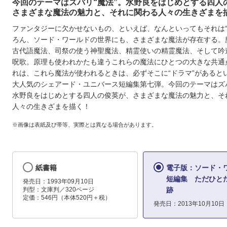
今回のテーマはズバリ“魔法”。水野良をはじめとする四人
さまざまな魔法の魅力と、それに関わる人々の生きざまを
ファンタジーに欠かせないもの、といえば、なんといってもそれは“
ろん、ソード・ワールドの世界にも、さまざまな魔法が存在する。
古代語魔法、司祭の使う神聖魔法、精霊使いの精霊魔法、そして吟
呪歌。原理も使われかたも違うこれらの魔法にひとつの大きな共通
れは、これら魔法が使われるときは、必ずそこに“ドラマ”があると
大人気のシェアード・ユニバース短編集第七弾。今回のテーマはズバ
水野良をはじめとする四人の俊英が、さまざまな魔法の魅力と、そ
人々の生きざまを描く！
※画像は表紙及び帯等、実際とは異なる場合があります。
紙書籍
電子版：ソード・
短編集 ただひと
発売日：1993年09月10日
判型：文庫判／320ページ
跡
定価：546円（本体520円＋税）
発売日：2013年10月10日