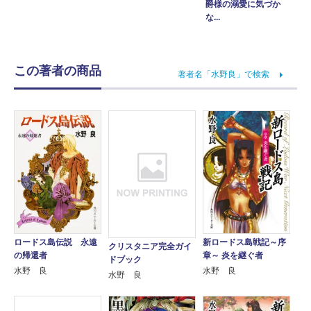
爵様の溺愛に気づか
な...
この著者の商品
著者名「水野良」で検索
ロードス島伝説 永遠
新ロードス島戦記～序
クリスタニア完全ガイ
の帰還者
章～ 炎を継ぐ者
ドブック
水野 良
水野 良
水野 良