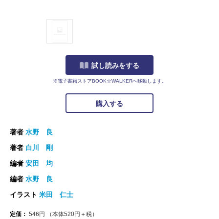
試し読みをする
※電子書籍ストアBOOK☆WALKERへ移動します。
購入する
著者
水野 良
著者
白川 剛
編者
安田 均
編者
水野 良
イラスト
米田 仁士
定価：
546
円
（本体
520
円＋税）