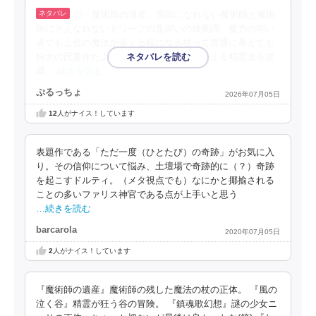
①「魔術師の遺産」導師になれない魔術師と魔術
師にさえなれないドワーフの見習いの成長譚。魔力の弱い
者でも上位の魔法が使える様になる杖って普通に考えても
特大の罠案件だよな。②「風の泣く谷」狂える精霊達を故
郷
…続きを読む
ぷるっちょ
2026年07月05日
12
人がナイス！しています
表題作である「ただ一度（ひとたび）の奇跡」がお気に入
り。その信仰について悩み、土壇場で奇跡的に（？）奇跡
を起こすドルティ。（メタ視点でも）なにかと揶揄される
ことの多いファリス神官である点が上手いと思う
…続きを読む
barcarola
2020年07月05日
2
人がナイス！しています
『魔術師の遺産』魔術師の残した魔法の杖の正体。 『風の
泣く谷』精霊が狂う谷の冒険。 『鎮魂歌幻想』謎の少女ニ