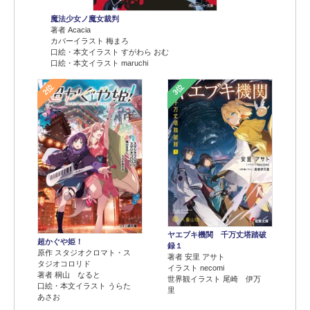
魔法少女ノ魔女裁判
著者 Acacia
カバーイラスト 梅まろ
口絵・本文イラスト すがわら おむ
口絵・本文イラスト maruchi
2位
3位
ヤエブキ機関 千万丈塔踏破
超かぐや姫！
録１
原作 スタジオクロマト・ス
著者 安里 アサト
タジオコロリド
イラスト necomi
著者 桐山 なると
世界観イラスト 尾崎 伊万
口絵・本文イラスト うらた
里
あさお