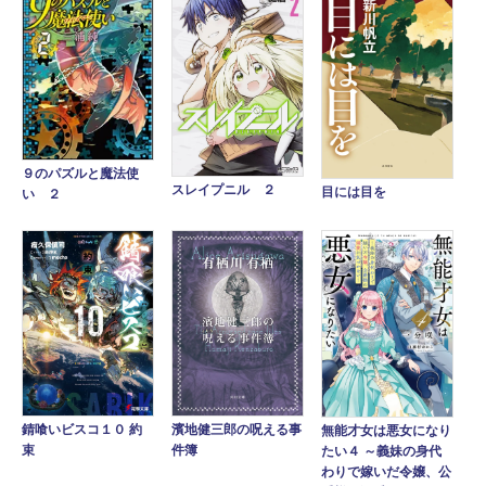
９のパズルと魔法使
スレイプニル ２
目には目を
い ２
錆喰いビスコ１０ 約
濱地健三郎の呪える事
無能才女は悪女になり
束
件簿
たい４ ～義妹の身代
わりで嫁いだ令嬢、公