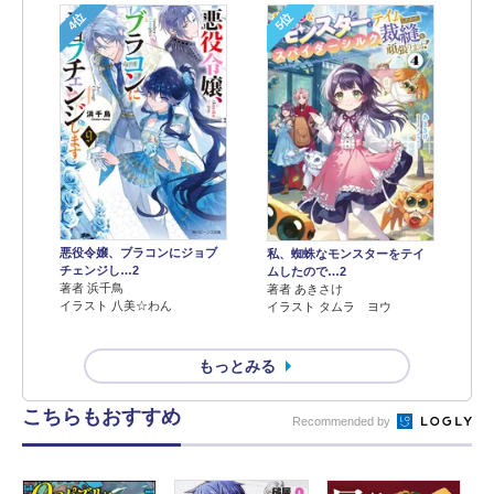
4位
5位
悪役令嬢、ブラコンにジョブ
私、蜘蛛なモンスターをテイ
チェンジし…2
ムしたので…2
著者 浜千鳥
著者 あきさけ
イラスト 八美☆わん
イラスト タムラ ヨウ
もっとみる
こちらもおすすめ
Recommended by