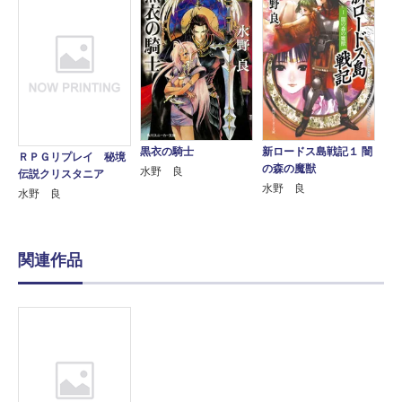
黒衣の騎士
新ロードス島戦記１ 闇
ＲＰＧリプレイ 秘境
の森の魔獣
水野 良
伝説クリスタニア
水野 良
水野 良
関連作品