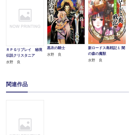
黒衣の騎士
新ロードス島戦記１ 闇
ＲＰＧリプレイ 秘境
の森の魔獣
水野 良
伝説クリスタニア
水野 良
水野 良
関連作品