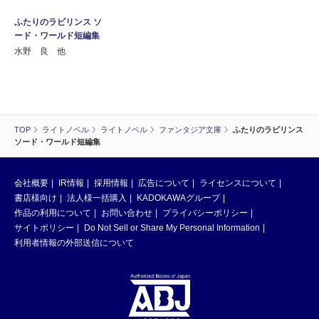
ふたりのラビリンス ソ
ード・ワールド短編集
水野 良 他
TOP
ライトノベル
ライトノベル
ファンタジア文庫
ふたりのラビリンス
ソード・ワールド短編集
会社概要
IR情報
採用情報
広告について
ライセンスについて
書店様向け
法人様一括購入
KADOKAWAグループ
作品の利用について
お問い合わせ
プライバシーポリシー
サイトポリシー
Do Not Sell or Share My Personal Information
利用者情報の外部送信について