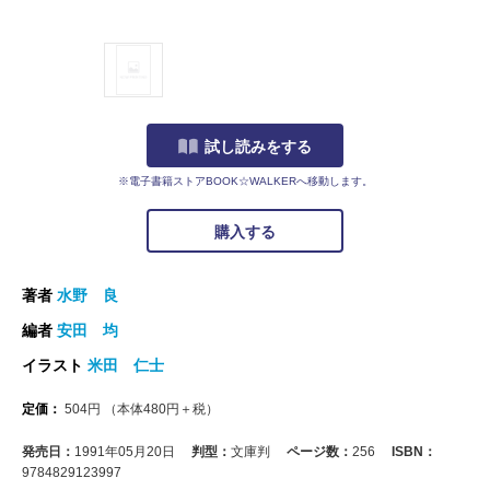
試し読みをする
※電子書籍ストアBOOK☆WALKERへ移動します。
購入する
著者
水野 良
編者
安田 均
イラスト
米田 仁士
定価：
504
円
（本体
480
円＋税）
発売日：
1991年05月20日
判型：
文庫判
ページ数：
256
ISBN：
9784829123997