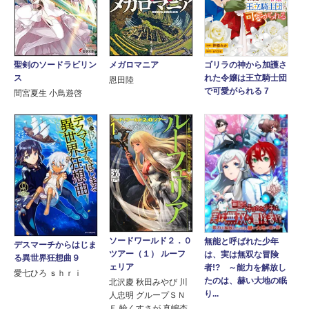
メガロマニア
ゴリラの神から加護さ
聖剣のソードラビリン
れた令嬢は王立騎士団
ス
恩田陸
で可愛がられる 7
間宮夏生 小鳥遊啓
ソードワールド２．０
無能と呼ばれた少年
デスマーチからはじま
ツアー（１） ルーフ
は、実は無双な冒険
る異世界狂想曲９
ェリア
者!? ～能力を解放し
愛七ひろ ｓｈｒｉ
たのは、赫い大地の眠
北沢慶 秋田みやび 川
り...
人忠明 グループＳＮ
Ｅ 輪くすさが 真嶋杏