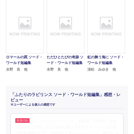
ロマールの罠 ソード・
ただひとたびの奇跡 ソ
虹の舞う海に ソード・
ワールド短編集
ード・ワールド短編集
ワールド短編集
水野 良 他
水野 良 他
清松 みゆき 他
「ふたりのラビリンス ソード・ワールド短編集」感想・レ
ビュー
※ユーザーによる個人の感想です
①「ふたりのラビリンス」冒険者『羽根頭』達が
主役の第２作目。恋人を待ち続ける古代カストゥール王国
の女魔術師の亡霊。SW版ロミオとジュリエット。確かにメ