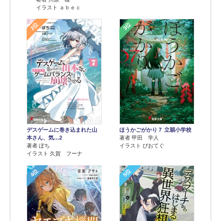
イラスト ａｂｅｃ
2位
3位
デスゲームに巻き込まれた山
ほうかごがかり７ 立穎小学校
本さん、気…2
著者 甲田 学人
著者 ぽち
イラスト ぴおてぐ
イラスト 久賀 フーナ
4位
5位