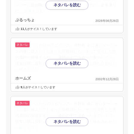
ンバーに盗賊職がいないね。②「惨劇は突然に」題名通り
に
…続きを読む
ぷるっちょ
2026年06月26日
11
人がナイス！しています
「ふたりのラビリンス」水野良 道に迷いターシャ
スの森に侵入してしまった羽根頭たち。そこで発見した古
代遺跡の探検するが…。遺跡の中で出会った女のレイス。
彼女は親に反対された恋の為、遺跡で恋人と待ち合わせた
…続きを読む
ホームズ
2002年12月28日
9
人がナイス！しています
「ふたりのラビリンス」水野良 道に迷いターシャ
スの森に侵入してしまった羽根頭たち。そこで発見した古
代遺跡の探検するが…。遺跡の中で出会った女のレイス。
彼女は親に反対された恋の為、遺跡で恋人と待ち合わせた
…続きを読む