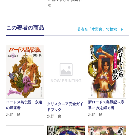
次
この著者の商品
著者名「水野良」で検索
ロードス島伝説 永遠
新ロードス島戦記～序
クリスタニア完全ガイ
の帰還者
章～ 炎を継ぐ者
ドブック
水野 良
水野 良
水野 良