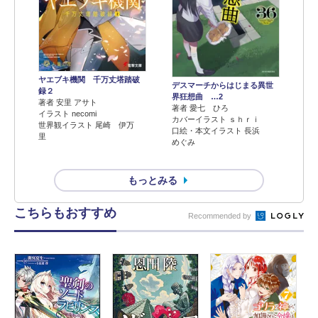
ヤエブキ機関 千万丈塔踏破
デスマーチからはじまる異世
録２
界狂想曲 …2
著者 安里 アサト
著者 愛七 ひろ
イラスト necomi
カバーイラスト ｓｈｒｉ
世界観イラスト 尾崎 伊万
口絵・本文イラスト 長浜
里
めぐみ
もっとみる
こちらもおすすめ
Recommended by