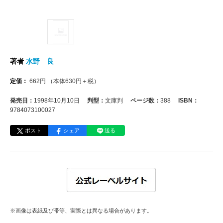
著者
水野 良
定価：
662
円
（本体
630
円＋税）
発売日：
1998年10月10日
判型：
文庫判
ページ数：
388
ISBN：
9784073100027
ポスト
シェア
送る
※画像は表紙及び帯等、実際とは異なる場合があります。