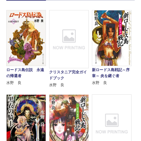
ロードス島伝説 永遠
新ロードス島戦記～序
クリスタニア完全ガイ
の帰還者
章～ 炎を継ぐ者
ドブック
水野 良
水野 良
水野 良