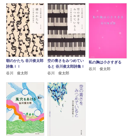
朝のかたち 谷川俊太郎
空の青さをみつめてい
私の胸は小さすぎる
詩集ＩＩ
ると 谷川俊太郎詩集Ｉ
谷川 俊太郎
谷川 俊太郎
谷川 俊太郎