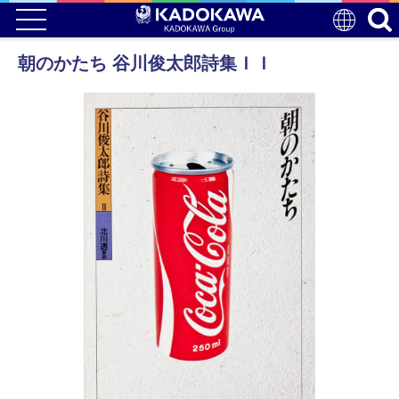
朝のかたち 谷川俊太郎詩集ＩＩ