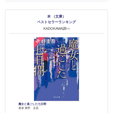
本 （文庫）
ベストセラーランキング
KADOKAWA調べ
1位
魔女と過ごした七日間
著者 東野 圭吾