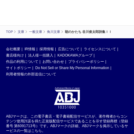
TOP
文庫
一般文庫
角川文庫
朝のかたち 谷川俊太郎詩集ＩＩ
会社概要
IR情報
採用情報
広告について
ライセンスについて
書店様向け
法人様一括購入
KADOKAWAグループ
作品の利用について
お問い合わせ
プライバシーポリシー
サイトポリシー
Do Not Sell or Share My Personal Information
利用者情報の外部送信について
ABJマークは、この電子書店・電子書籍配信サービスが、著作権者からコン
テンツ使用許諾を得た正規版配信サービスであることを示す登録商標（登録
番号 第6091713号）です。ABJマークの詳細、ABJマークを掲示しているサ
ービスの一覧はこちら。