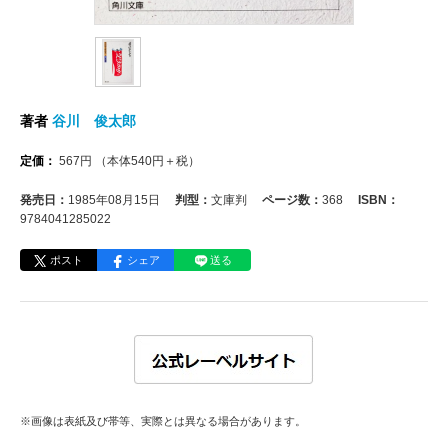
著者
谷川 俊太郎
定価：
567
円
（本体
540
円＋税）
発売日：
1985年08月15日
判型：
文庫判
ページ数：
368
ISBN：
9784041285022
ポスト
シェア
送る
※画像は表紙及び帯等、実際とは異なる場合があります。