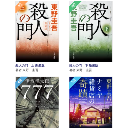
2位
3位
殺人の門 上 新装版
殺人の門 下 新装版
著者 東野 圭吾
著者 東野 圭吾
4位
5位