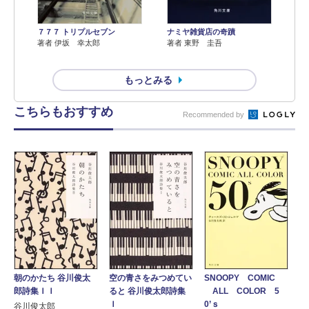
７７７ トリプルセブン
ナミヤ雑貨店の奇蹟
著者 伊坂 幸太郎
著者 東野 圭吾
もっとみる
こちらもおすすめ
Recommended by
朝のかたち 谷川俊太
空の青さをみつめてい
SNOOPY COMIC
郎詩集ＩＩ
ると 谷川俊太郎詩集
ALL COLOR 5
Ｉ
0’ｓ
谷川俊太郎