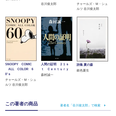
谷川俊太郎
チャールズ・Ｍ・シュ
ルツ 谷川俊太郎
人間の証明 ２１ｓ
SNOOPY COMIC
詩集 夏の森
ｔ Ｃｅｎｔｕｒｙ
ALL COLOR 6
銀色夏生
0’ｓ
森村誠一
チャールズ・Ｍ・シュ
ルツ 谷川俊太郎
この著者の商品
著者名「谷川俊太郎」で検索