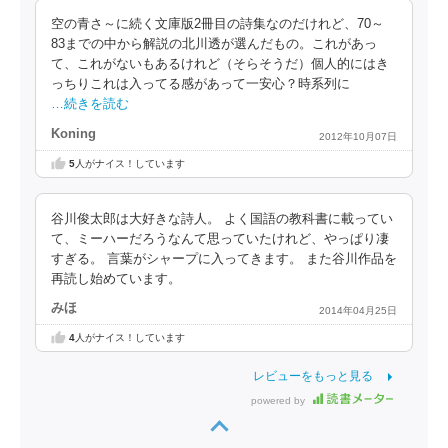
空の青さ～に続く文庫版2冊目の詩集なのだけれど、70～
83までの中から解説の北川透が選んだもの。これがあっ
て、これがないもあるけれど（そらそうだ）個人的にはき
っちりこれは入ってる感があって一安心？時系列に
…続きを読む
Koning
2012年10月07日
5
人がナイス！しています
谷川俊太郎は大好きな詩人。 よく国語の教科書に載ってい
て、ミーハーだろうなんて思っていたけれど、やっぱり凄
すぎる。 言葉がシャープに入ってきます。 また谷川作品を
再読し始めています。
みほ
2014年04月25日
4
人がナイス！しています
レビューをもっと見る
powered by