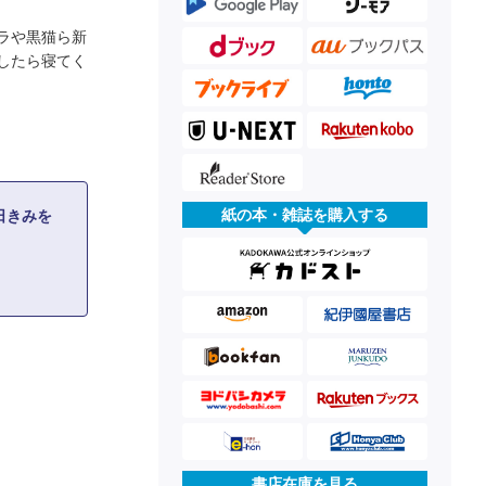
ラや黒猫ら新
したら寝てく
紙の本・雑誌を購入する
日きみを
書店在庫を見る