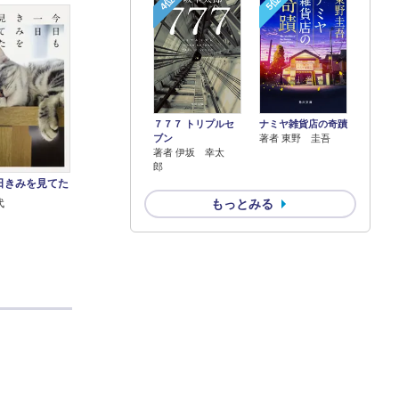
4位
5位
７７７ トリプルセ
ナミヤ雑貨店の奇蹟
ブン
著者 東野 圭吾
著者 伊坂 幸太
郎
日きみを見てた
もっとみる
代