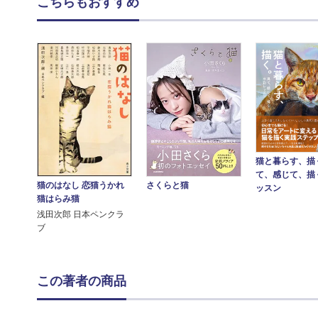
こちらもおすすめ
猫と暮らす、描
て、感じて、描
さくらと猫
猫のはなし 恋猫うかれ
ッスン
猫はらみ猫
浅田次郎 日本ペンクラ
ブ
この著者の商品