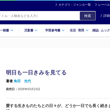
カテゴリ・ジャンル一覧
レーベル
検索
詳細
一般書
児童書
学習参考書
生活
実用
雑誌
ムック
・
・
明日も一日きみを見てる
著者
角田 光代
発売日：
2026年03月23日
愛する生きものたちとの日々が、どうか一日でも長く続き