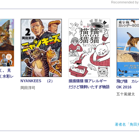
Recommended b
く。 見
く水彩レ
NYANKEES （2）
描描猫猫 猫アレルギー
飛び猫 カレ
だけど猫飼いたすぎ物語
OK 2016
岡田淳司
五十嵐健太
著者名「角田