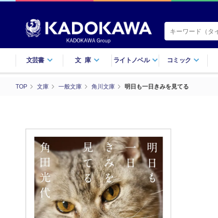
文芸書
文庫
ライトノベル
コミック
TOP
文庫
一般文庫
角川文庫
明日も一日きみを見てる