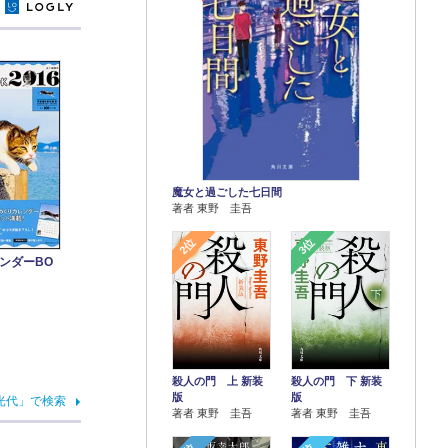
y
魔女と過ごした七日間
著者 東野 圭吾
2位
3位
ンダーBO
殺人の門 上 新装
殺人の門 下 新装
版
版
光代」で検索
著者 東野 圭吾
著者 東野 圭吾