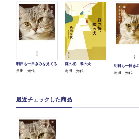
明日も一日きみを見てる
庭の桜、隣の犬
明日も一日き
角田 光代
角田 光代
角田 光代
最近チェックした商品