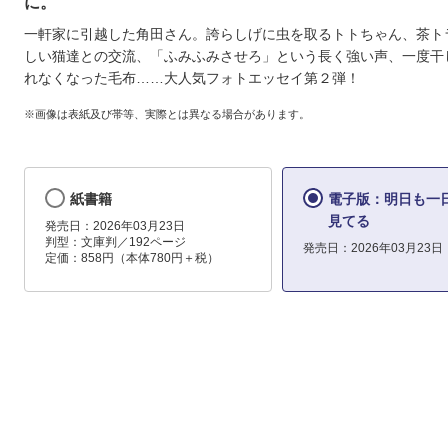
に。
一軒家に引越した角田さん。誇らしげに虫を取るトトちゃん、茶ト
しい猫達との交流、「ふみふみさせろ」という長く強い声、一度干
れなくなった毛布……大人気フォトエッセイ第２弾！
※画像は表紙及び帯等、実際とは異なる場合があります。
紙書籍
電子版：明日も一
見てる
発売日：2026年03月23日
判型：文庫判／192ページ
発売日：2026年03月23日
定価：858円（本体780円＋税）