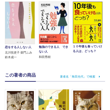
１０年後も食っていけ
勉強のできる人 でき
恋をする人しない人
る人は、どっち？
ない人
北川悦吏子 柴門ふみ
和田秀樹
鈴木成一
この著者の商品
著者名「角田光代」で検索