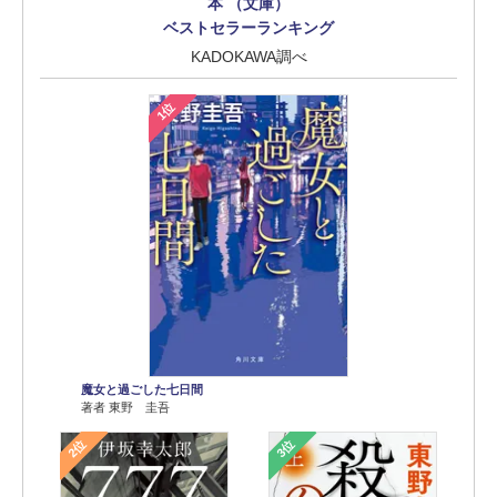
本 （文庫）
ベストセラーランキング
KADOKAWA調べ
1位
魔女と過ごした七日間
著者 東野 圭吾
2位
3位