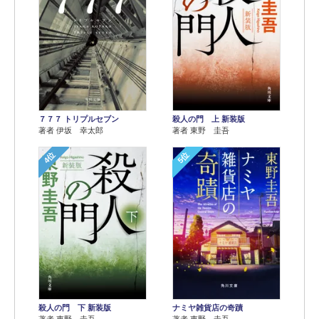
７７７ トリプルセブン
殺人の門 上 新装版
著者 伊坂 幸太郎
著者 東野 圭吾
4位
5位
殺人の門 下 新装版
ナミヤ雑貨店の奇蹟
著者 東野 圭吾
著者 東野 圭吾