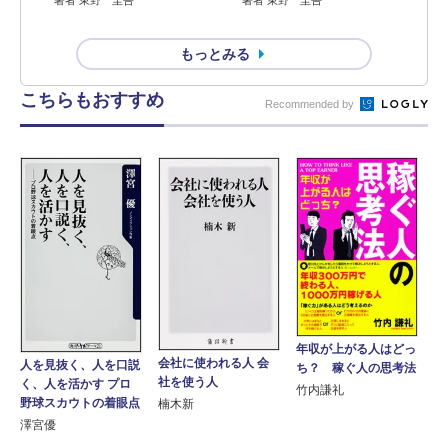
もっとみる
こちらもおすすめ
Recommended by
年収が上がる人はどっ
会社に使われる人 会
人を見抜く、人を口説
ち？ 稼ぐ人の思考法
社を使う人
く、人を活かす プロ
竹内謙礼
野球スカウトの着眼点
楠木新
澤宮優