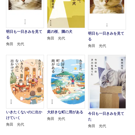
明日も一日きみを見て
庭の桜、隣の犬
明日も一日きみを見て
る
角田 光代
る
角田 光代
角田 光代
いきたくないのに出か
大好きな町に用がある
今日も一日きみを見て
けていく
角田 光代
た
角田 光代
角田 光代