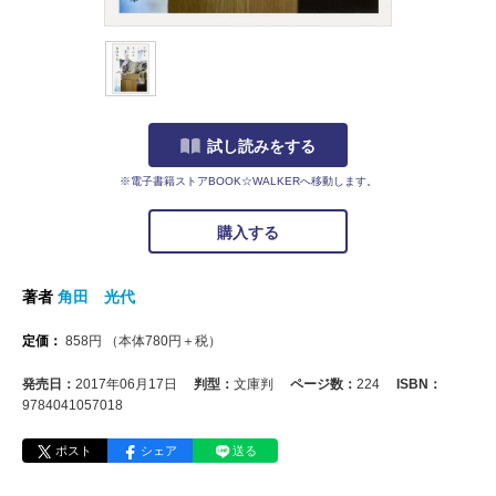
試し読みをする
※電子書籍ストアBOOK☆WALKERへ移動します。
購入する
著者
角田 光代
定価：
858
円
（本体
780
円＋税）
発売日：
2017年06月17日
判型：
文庫判
ページ数：
224
ISBN：
9784041057018
ポスト
シェア
送る