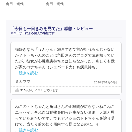
角田 光代
角田 光代
「今日も一日きみを見てた」感想・レビュー
※ユーザーによる個人の感想です
猫好きなら「うんうん」頷きすぎて首が折れるんじゃない
か？トトちゃんのことは角田さんのブログで読み知ってい
たが、彼女が心臓疾患持ちとは知らなかった。奇しくも我
が家のコナちゃん（シェパード犬）も疾患持ち。
…続きを読む
ミカママ
2020年01月04日
515
人がナイス！しています
ねこのトトちゃんと角田さんの距離間が堪らないねこねこ
エッセイ。それ迄は動物を飼った事がないまま、犬派と思
っていたみたいです。でもアメショのトトちゃんを譲り受
けて、当たり前の如く傾向する様になるのね。そ
…続きを読む