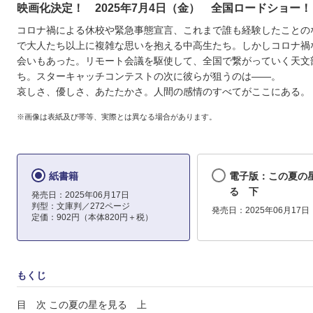
映画化決定！ 2025年7月4日（金） 全国ロードショー！
コロナ禍による休校や緊急事態宣言、これまで誰も経験したことの
で大人たち以上に複雑な思いを抱える中高生たち。しかしコロナ禍
会いもあった。リモート会議を駆使して、全国で繋がっていく天文
ち。スターキャッチコンテストの次に彼らが狙うのは――。
哀しさ、優しさ、あたたかさ。人間の感情のすべてがここにある。
※画像は表紙及び帯等、実際とは異なる場合があります。
紙書籍
電子版：この夏の
る 下
発売日：2025年06月17日
判型：文庫判／272ページ
発売日：2025年06月17日
定価：902円（本体820円＋税）
もくじ
目 次 この夏の星を見る 上