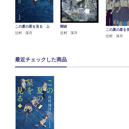
この夏の星を見る 上
闇祓
この夏の星を
辻村 深月
辻村 深月
辻村 深月
最近チェックした商品