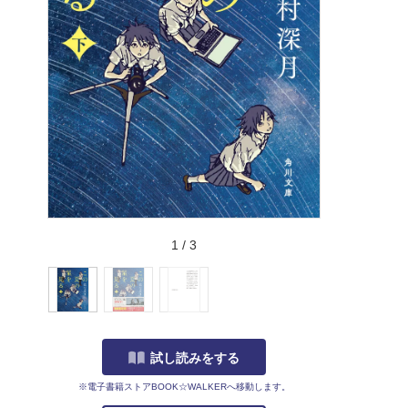
1
/
3
試し読みをする
※電子書籍ストアBOOK☆WALKERへ移動します。