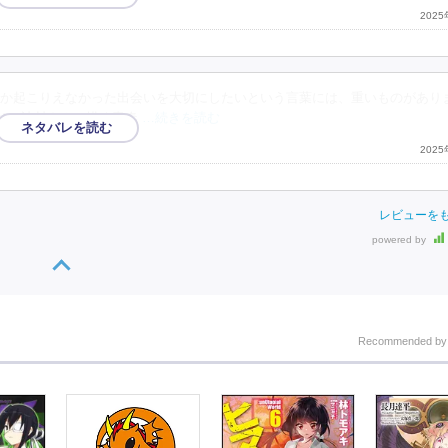
202
か起こりえなかった出会いを大切にしたいという言葉には、重いものがあり
は、辻村さんの描く青春
…続きを読む
202
レビューを
powered by
Recommended b