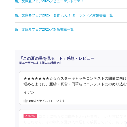
角川文庫夏フェア2025／ヒューマンドラマ！
角川文庫冬フェア2025 名作 わん！ ダーランド／対象書籍一覧
角川文庫夏フェア2025／対象書籍一覧
「この夏の星を見る 下」感想・レビュー
※ユーザーによる個人の感想です
★★★★★★★☆☆☆スターキャッチコンテストの開催に向け
埋めるように、亜紗・真宙・円華らはコンテストにのめり込む
イアン
190
人がナイス！しています
コロナに様々な自由を奪われた青春。当たり前にでき
りしながら。その制約を受け入れ逞しく成長していく。あっと