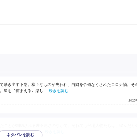
て動き出す下巻。様々なものが失われ、自粛を余儀なくされたコロナ禍。そ
。星を〝捕まえる〟楽し
…続きを読む
202
たことが制約される理不尽さのなかで、それでも登場人物たちは、悩んだり
驚く鮮やかな描写はな
…続きを読む