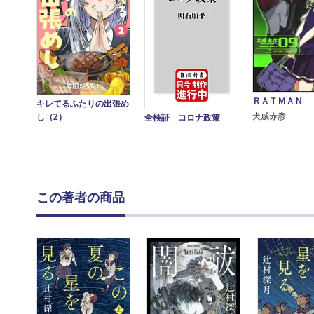
ＲＡＴＭＡＮ 
キレてるふたりの出張め
犬威赤彦
し（2）
全検証 コロナ政策
この著者の商品