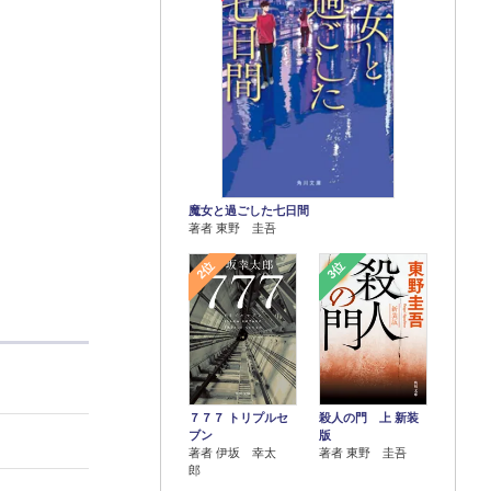
魔女と過ごした七日間
著者 東野 圭吾
2位
3位
７７７ トリプルセ
殺人の門 上 新装
ブン
版
著者 伊坂 幸太
著者 東野 圭吾
郎