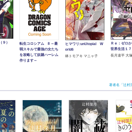
（９）
Ｒｅ：ゼロか
転生コロシアム 8 ～最
ヒマワリ:unUtopial W
世界生活１７
弱スキルで最強の女たち
orld6
を攻略して奴隷ハーレム
長月達平 大
林トモアキ マニャ子
作ります～
著者名「辻村