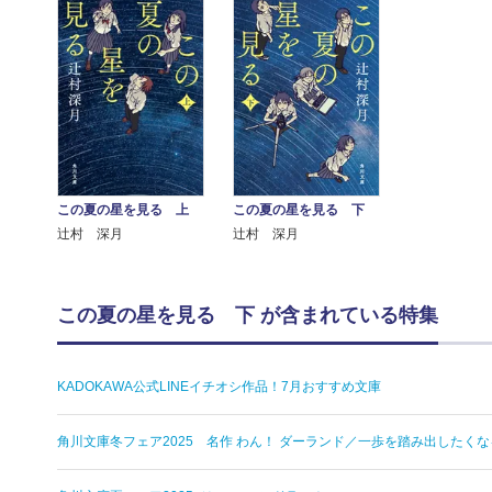
この夏の星を見る 上
この夏の星を見る 下
辻村 深月
辻村 深月
この夏の星を見る 下 が含まれている特集
KADOKAWA公式LINEイチオシ作品！7月おすすめ文庫
角川文庫冬フェア2025 名作 わん！ ダーランド／一歩を踏み出したく