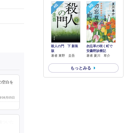
4位
5位
殺人の門 下 新装
勿忘草の咲く町で
版
安曇野診療記
著者 東野 圭吾
著者 夏川 草介
もっとみる
の空白を
5年08月05日
傷ついた