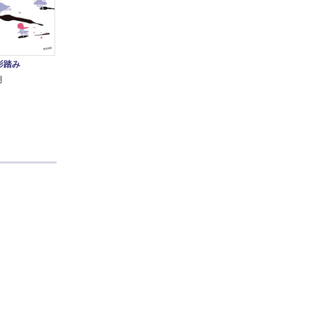
影踏み
月