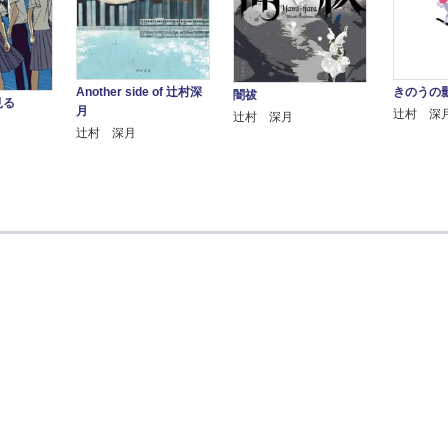
Another side of 辻村深
きのうの
闇祓
見る
月
辻村 深
辻村 深月
辻村 深月