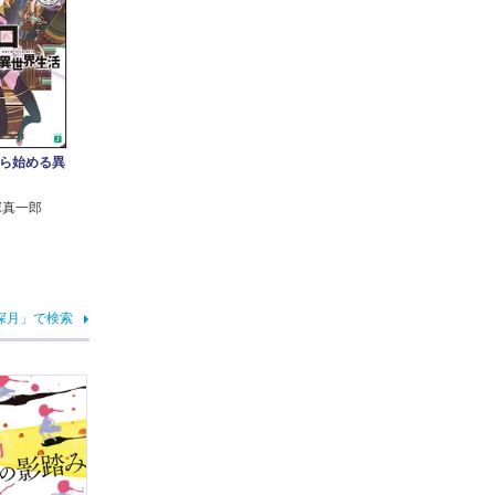
ら始める異
塚真一郎
深月」で検索