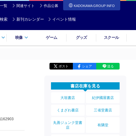
一覧
関連サイト
作品公募
KADOKAWA GROUP INFO
検索
新刊カレンダー
イベント情報
映像
ゲーム
グッズ
スクール
ポスト
シェア
送る
書店在庫を見る
大垣書店
紀伊國屋書店
くまざわ書店
三省堂書店
1162903
丸善ジュンク堂書
有隣堂
店