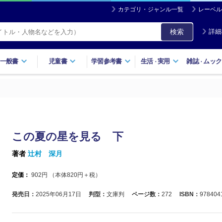
カテゴリ・ジャンル一覧
レーベル
検索
詳細
一般書
児童書
学習参考書
生活
実用
雑誌
ムック
・
・
この夏の星を見る 下
著者
辻村 深月
定価：
902
円 （本体
820
円＋税）
発売日：
2025年06月17日
判型：
文庫判
ページ数：
272
ISBN：
978404