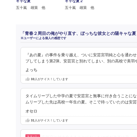
キャな夏
キャな夏２
五十嵐 雄策 他
五十嵐 雄策 他
「青春２周目の俺がやり直す、ぼっちな彼女との陽キャな夏
※ユーザーによる個人の感想です
『あの夏』の事件を乗り越え、ついに安芸宮羽純と心を通わせ
プしてしまう第2弾。安芸宮と別れてしまい、別の高校で美羽
よっち
33
人がナイス！しています
タイムリープした中学の夏で安芸宮と無事に付き合うことにな
ムリープした先は高校一年生の夏。そこで待っていたのは安芸
オセロ
31
人がナイス！しています