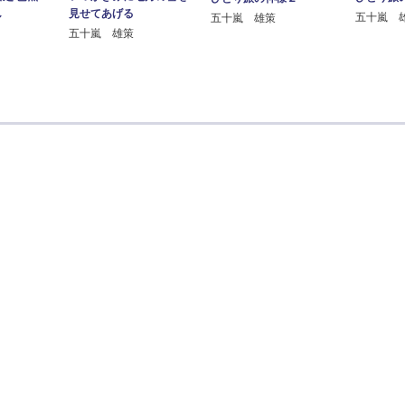
し
見せてあげる
五十嵐 
五十嵐 雄策
五十嵐 雄策