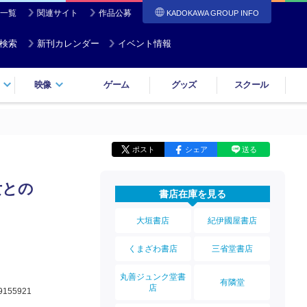
一覧
関連サイト
作品公募
KADOKAWA GROUP INFO
検索
新刊カレンダー
イベント情報
映像
ゲーム
グッズ
スクール
ポスト
シェア
送る
女との
書店在庫を見る
大垣書店
紀伊國屋書店
くまざわ書店
三省堂書店
丸善ジュンク堂書
有隣堂
店
9155921