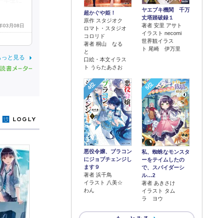
一年生に
ヤエブキ機関 千万
超かぐや姫！
丈塔踏破録１
原作 スタジオク
著者 安里 アサト
4年03月08日
ロマト・スタジオ
イラスト necomi
コロリド
世界観イラス
著者 桐山 なる
ト 尾崎 伊万里
と
もっと見る
口絵・本文イラス
ト うらたあさお
4位
5位
y
悪役令嬢、ブラコン
私、蜘蛛なモンスタ
にジョブチェンジし
ーをテイムしたの
ます９
で、スパイダーシ
著者 浜千鳥
ル…2
イラスト 八美☆
著者 あきさけ
わん
イラスト タム
ラ ヨウ