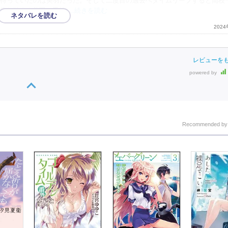
待っていたのは美羽だった。そして二度目の過去へタイムリープすると高校
谷を励ます美羽と千紘
…続きを読む
202
レビューを
powered by
Recommended b