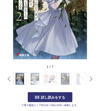
1
/
7
試し読みをする
※電子書籍ストアBOOK☆WALKERへ移動します。