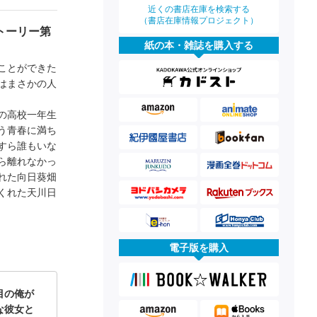
近くの書店在庫を検索する
（書店在庫情報プロジェクト）
トーリー第
紙の本・雑誌を購入する
ことができた
はまさかの人
の高校一年生
う青春に満ち
すら誰もいな
ら離れなかっ
れた向日葵畑
くれた天川日
電子版を購入
目の俺が
な彼女と