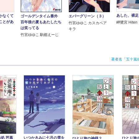
あした、裸足
かなくて
ゴールデンタイム番外
エバーグリーン（３）
ことがあ
百年後の夏もあたしたち
岬鷺宮 Hiten
竹宮ゆゆこ カスカベア
は笑ってる
キラ
竹宮ゆゆこ 駒都えーじ
著者名「五十嵐
処 芭蕉
いつかきみに七月の雪を
ひとり旅
ひとり旅の神様２