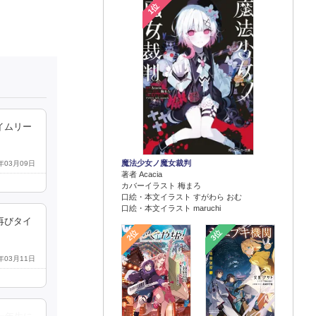
1位
イムリー
魔法少女ノ魔女裁判
4年03月09日
著者 Acacia
カバーイラスト 梅まろ
口絵・本文イラスト すがわら おむ
口絵・本文イラスト maruchi
再びタイ
2位
3位
4年03月11日