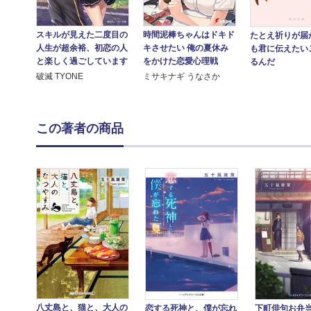
スキルが見えた二度目の
時間泥棒ちゃんはドキド
たとえ祈りが届
人生が超余裕、初恋の人
キさせたい 俺の夏休み
も君に伝えたい
と楽しく過ごしています
をかけた恋愛心理戦
るんだ
破滅 TYONE
ミサキナギ うなさか
この著者の商品
八丈島と、猫と、大人の
恋する死神と、僕が忘れ
下町俳句お弁当