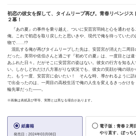
初恋の彼女を探して、タイムリープ再び。青春リベンジス
２幕！
『あの夏』の事件を乗り越え、ついに安芸宮羽純と心を通わせる
俺。これで初恋を取り戻したと思いきや、現代で俺を待っていたの
物で……!?
混乱する俺が再びタイムリープした先は、安芸宮が消えた二周目
だった。美羽や佐伯さんと過ごす『初めての夏』は、一度目とは違
あふれた日々。だがそこに安芸宮の姿はない。彼女の行方を知る人
い。しかしどれだけ八方塞がりな状況でも、彼女の笑顔が俺の頭か
た。もう一度、安芸宮に会いたい！ そんな時、導かれるように訪
で出会ったのは、一周目の高校生活で俺の人生を変えるきっかけを
輪先輩だった――。
※画像は表紙及び帯等、実際とは異なる場合があります。
紙書籍
電子版：青春２周
やり直す、ぼっち
発売日：2024年03月08日