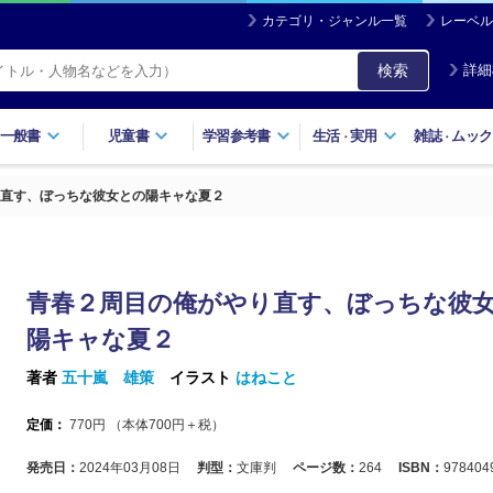
カテゴリ・ジャンル一覧
レーベル
検索
詳細
一般書
児童書
学習参考書
生活
実用
雑誌
ムック
・
・
直す、ぼっちな彼女との陽キャな夏２
青春２周目の俺がやり直す、ぼっちな彼
陽キャな夏２
著者
五十嵐 雄策
イラスト
はねこと
定価：
770
円 （本体
700
円＋税）
発売日：
2024年03月08日
判型：
文庫判
ページ数：
264
ISBN：
978404