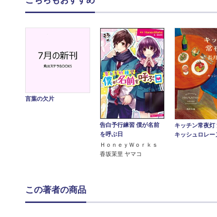
こちらもおすすめ
言葉の欠片
告白予行練習 僕が名前
キッチン常夜灯
を呼ぶ日
キッシュロレー
ＨｏｎｅｙＷｏｒｋｓ
香坂茉里 ヤマコ
この著者の商品