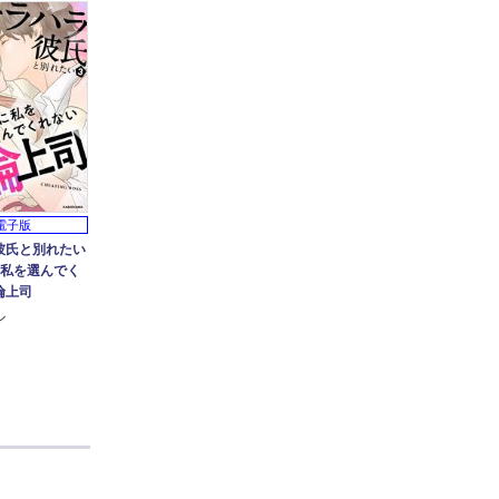
電子版
彼氏と別れたい
に私を選んでく
倫上司
ル