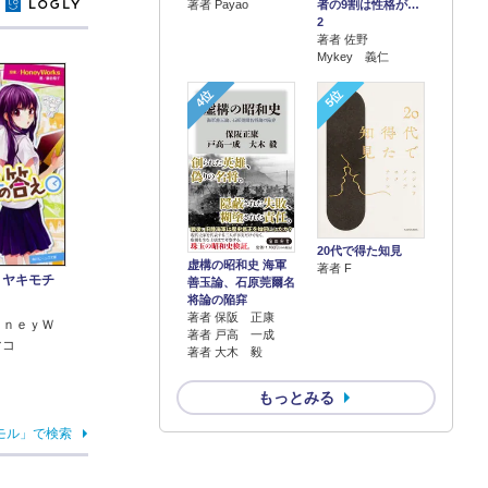
著者 Payao
者の9割は性格が…
y
2
著者 佐野
Mykey 義仁
4位
5位
20代で得た知見
虚構の昭和史 海軍
著者 F
 ヤキモチ
善玉論、石原莞爾名
将論の陥穽
著者 保阪 正康
ｏｎｅｙＷ
著者 戸高 一成
マコ
著者 大木 毅
もっとみる
モル」で検索