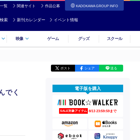
一覧
関連サイト
作品公募
KADOKAWA GROUP INFO
検索
新刊カレンダー
イベント情報
映像
ゲーム
グッズ
スクール
ポスト
シェア
送る
電子版を購入
んでく
8/13 23:59:59まで
SALE対象アイテム