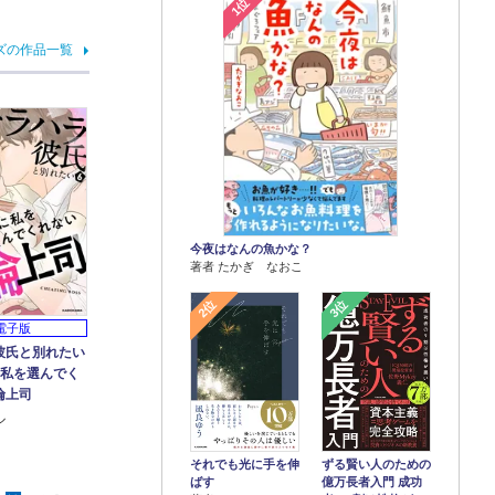
1位
ズの作品一覧
今夜はなんの魚かな？
著者 たかぎ なおこ
2位
3位
電子版
彼氏と別れたい
に私を選んでく
倫上司
ル
それでも光に手を伸
ずる賢い人のための
ばす
億万長者入門 成功