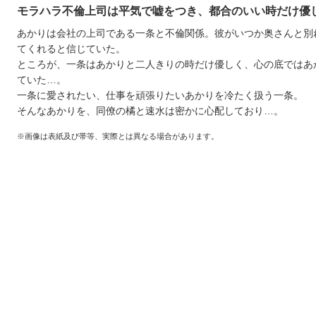
モラハラ不倫上司は平気で嘘をつき、都合のいい時だけ優
あかりは会社の上司である一条と不倫関係。彼がいつか奥さんと別
てくれると信じていた。
ところが、一条はあかりと二人きりの時だけ優しく、心の底ではあ
ていた…。
一条に愛されたい、仕事を頑張りたいあかりを冷たく扱う一条。
そんなあかりを、同僚の橘と速水は密かに心配しており…。
※画像は表紙及び帯等、実際とは異なる場合があります。