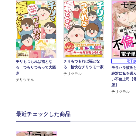
チリもつもれば福とな
電子
チリもつもれば福とな
る 愉快なチリツモ一家
る つもりつもって大騒
モラハラ彼氏
ぎ
絶対に私を選
チリツモル
い不倫上司【
チリツモル
版】
チリツモル
最近チェックした商品