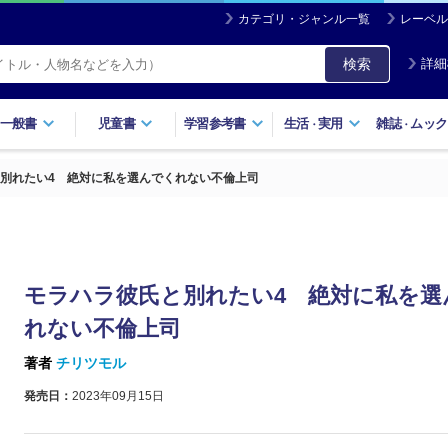
カテゴリ・ジャンル一覧
レーベル
検索
詳細
一般書
児童書
学習参考書
生活
実用
雑誌
ムック
・
・
別れたい4 絶対に私を選んでくれない不倫上司
モラハラ彼氏と別れたい4 絶対に私を選
れない不倫上司
著者
チリツモル
発売日：
2023年09月15日