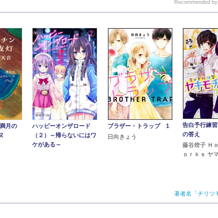
Recommended b
告白予行練習
 満月の
ハッピーオンザロード
ブラザー・トラップ 1
の答え
ヌ
（２）～帰らないにはワ
日向きょう
ケがある～
藤谷燈子 Ｈ
ｏｒｋｓ ヤ
著者名「チリツ