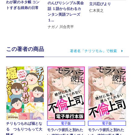
わが家のネタ帳 コン
のんびりシンプル英会
立川忍びより
トすぎる姉弟の日常
話 １語から伝わるカ
仁木英之
ンタン英語フレーズ
１...
ナガノ 川合亮平
この著者の商品
著者名「チリツモル」で検索
電子版
電子版
チリもつもれば福とな
る つもりつもって大
モラハラ彼氏と別れた
モラハラ彼氏と別れた