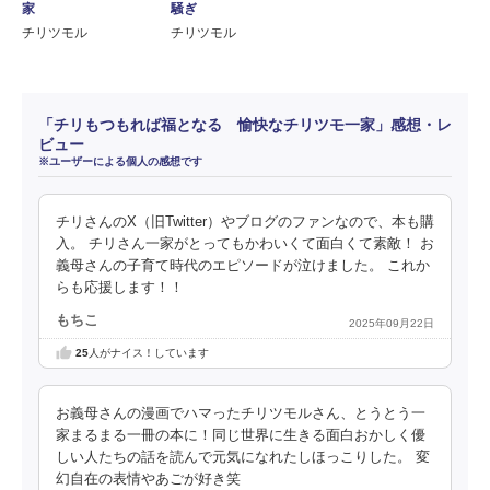
家
騒ぎ
チリツモル
チリツモル
「チリもつもれば福となる 愉快なチリツモ一家」感想・レ
ビュー
※ユーザーによる個人の感想です
チリさんのX（旧Twitter）やブログのファンなので、本も購
入。 チリさん一家がとってもかわいくて面白くて素敵！ お
義母さんの子育て時代のエピソードが泣けました。 これか
らも応援します！！
もちこ
2025年09月22日
25
人がナイス！しています
お義母さんの漫画でハマったチリツモルさん、とうとう一
家まるまる一冊の本に！同じ世界に生きる面白おかしく優
しい人たちの話を読んで元気になれたしほっこりした。 変
幻自在の表情やあごが好き笑