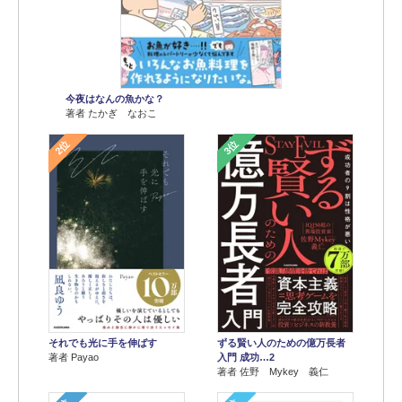
今夜はなんの魚かな？
著者 たかぎ なおこ
2位
3位
それでも光に手を伸ばす
ずる賢い人のための億万長者
著者 Payao
入門 成功…2
著者 佐野 Mykey 義仁