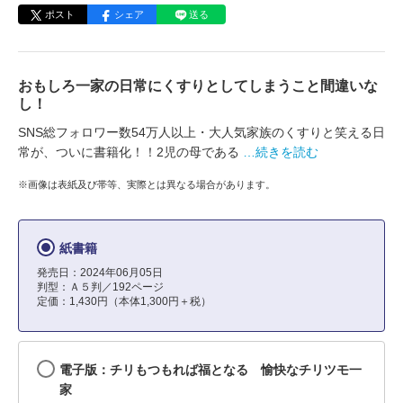
ポスト
シェア
送る
おもしろ一家の日常にくすりとしてしまうこと間違いな
し！
SNS総フォロワー数54万人以上・大人気家族のくすりと笑える日
常が、ついに書籍化！！2児の母である
…続きを読む
※画像は表紙及び帯等、実際とは異なる場合があります。
紙書籍
発売日：2024年06月05日
判型：Ａ５判／192ページ
定価：1,430円（本体1,300円＋税）
電子版：チリもつもれば福となる 愉快なチリツモ一
家