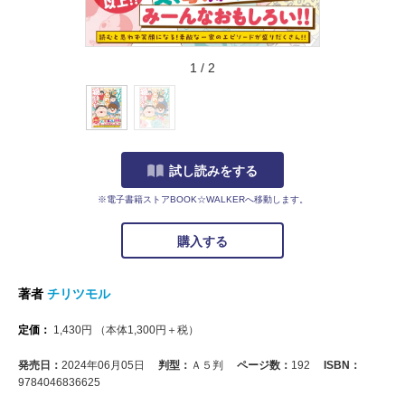
1
/
2
試し読みをする
※電子書籍ストアBOOK☆WALKERへ移動します。
購入する
著者
チリツモル
定価：
1,430
円
（本体
1,300
円＋税）
発売日：
2024年06月05日
判型：
Ａ５判
ページ数：
192
ISBN：
9784046836625