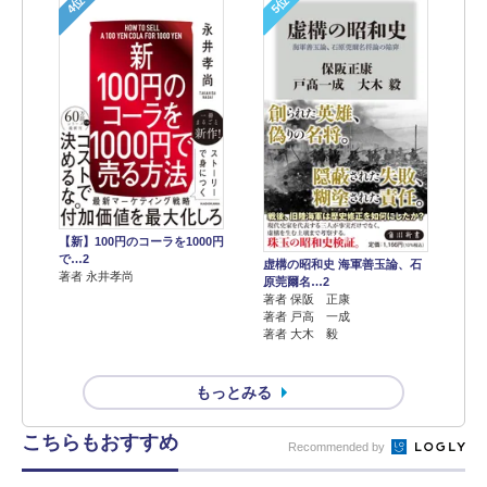
4位
5位
【新】100円のコーラを1000円
で…2
虚構の昭和史 海軍善玉論、石
著者 永井孝尚
原莞爾名…2
著者 保阪 正康
著者 戸高 一成
著者 大木 毅
もっとみる
こちらもおすすめ
Recommended by