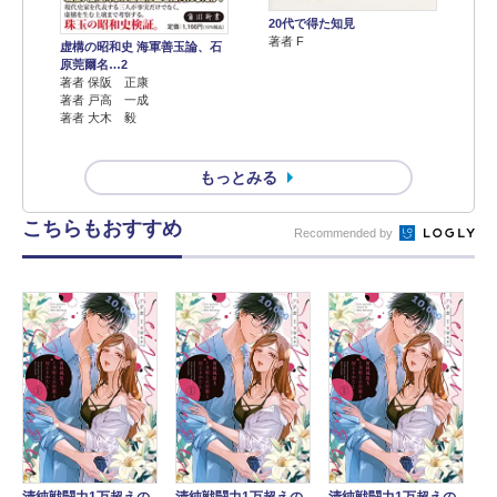
20代で得た知見
著者 F
虚構の昭和史 海軍善玉論、石
原莞爾名…2
著者 保阪 正康
著者 戸高 一成
著者 大木 毅
もっとみる
こちらもおすすめ
Recommended by