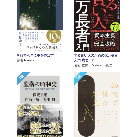
それでも光に手を伸ばす
ずる賢い人のための億万長者
著者 Payao
入門 成功…2
著者 佐野 Mykey 義仁
4位
5位