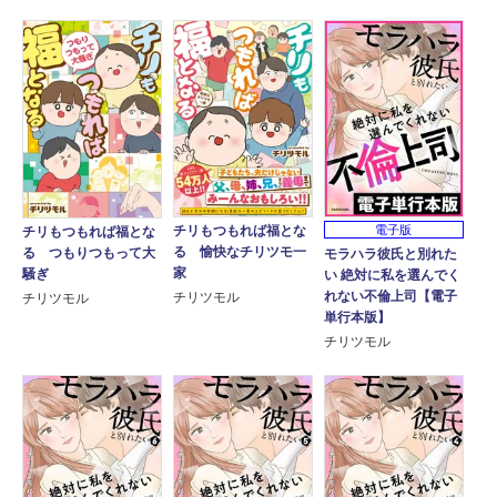
チリもつもれば福とな
電子版
チリもつもれば福とな
る 愉快なチリツモ一
る つもりつもって大
モラハラ彼氏と別れた
家
騒ぎ
い 絶対に私を選んでく
れない不倫上司【電子
チリツモル
チリツモル
単行本版】
チリツモル