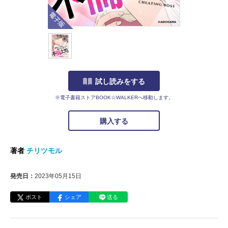
電子版
試し読みをする
※電子書籍ストアBOOK☆WALKERへ移動します。
購入する
著者
チリツモル
発売日：
2023年05月15日
ポスト
シェア
送る