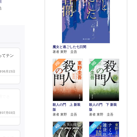
川
祐
魔女と過ごした七日間
著者 東野 圭吾
ってテン
2位
3位
2年06月15日
用でき
殺人の門 上 新装
殺人の門 下 新装
版
版
2年07月03日
著者 東野 圭吾
著者 東野 圭吾
4位
5位