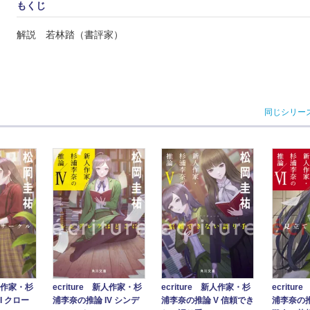
もくじ
解説 若林踏（書評家）
同じシリー
新人作家・杉
ecriture 新人作家・杉
ecriture 新人作家・杉
ecritu
I クロー
浦李奈の推論 IV シンデ
浦李奈の推論 V 信頼でき
浦李奈の推