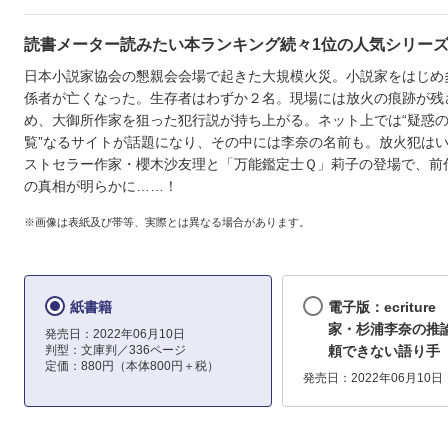
読書メーター読みたい本ランキング続々1位の人気シリー
日本小説家協会の懇親会会場で起きた大規模火災。小説家をはじめ
係者が亡くなった。生存者はわずか２名。現場には放火の痕跡が残
め、大御所作家を狙った犯行説が持ち上がる。ネット上では“疑惑
覧”なるサイトが話題になり、その中には李奈の名前も。放火犯はい
ストセラー作家・櫻木沙友理と「万能鑑定士Ｑ」莉子の登場で、前
の真相が明らかに……！
※画像は表紙及び帯等、実際とは異なる場合があります。
紙書籍
電子版：ecritur
家・杉浦李奈の推論
発売日：2022年06月10日
判型：文庫判／336ページ
頼できない語り手
定価：880円（本体800円＋税）
発売日：2022年06月10日