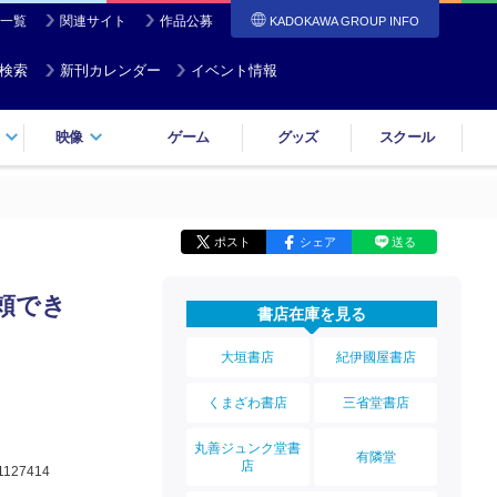
一覧
関連サイト
作品公募
KADOKAWA GROUP INFO
検索
新刊カレンダー
イベント情報
映像
ゲーム
グッズ
スクール
ポスト
シェア
送る
信頼でき
書店在庫を見る
大垣書店
紀伊國屋書店
くまざわ書店
三省堂書店
丸善ジュンク堂書
有隣堂
店
1127414