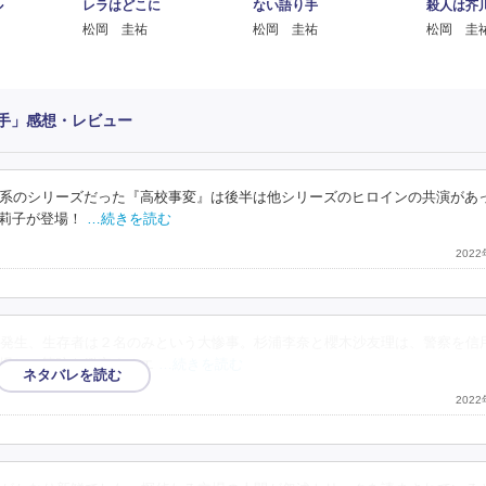
ル
レラはどこに
ない語り手
殺人は芥
松岡 圭祐
松岡 圭祐
松岡 圭
語り手」感想・レビュー
系のシリーズだった『高校事変』は後半は他シリーズのヒロインの共演があ
莉子が登場！
…続きを読む
202
発生、生存者は２名のみという大惨事。杉浦李奈と櫻木沙友理は、警察を信
場し、筆跡を鑑定するエ
…続きを読む
202