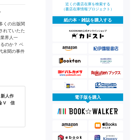
近くの書店在庫を検索する
（書店在庫情報プロジェクト）
ズ
紙の本・雑誌を購入する
多くの出版関
されていたた
の業界人一
るのか？ ベ
代未聞の事件
e 新人作
電子版を購入
 V 信