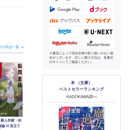
ズの作品一覧
※書店によって現在在庫や取り扱いがない場
合がございます。詳しい購入方法は、各書店
のサイトにてご確認ください。
本 （文庫）
ベストセラーランキング
KADOKAWA調べ
1位
re 新人作家・杉
論 VI 見立て