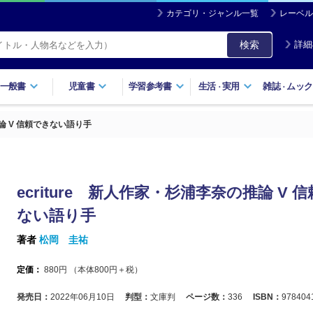
カテゴリ・ジャンル一覧
レーベル
検索
詳細
一般書
児童書
学習参考書
生活
実用
雑誌
ムック
・
・
推論 V 信頼できない語り手
ecriture 新人作家・杉浦李奈の推論 V 
ない語り手
著者
松岡 圭祐
定価：
880
円 （本体
800
円＋税）
発売日：
2022年06月10日
判型：
文庫判
ページ数：
336
ISBN：
978404