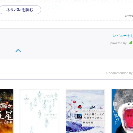
がかなり新鮮でした。探偵たる立場の人間が叙述トリックを読まされている
推理を楽しめました。
…続きを読む
202
レビューを
powered by
Recommended b