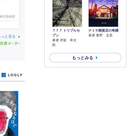
と考えて
2年07月03日
７７７ トリプルセ
ナミヤ雑貨店の奇蹟
ブン
著者 東野 圭吾
もっと見る
著者 伊坂 幸太
郎
もっとみる
y