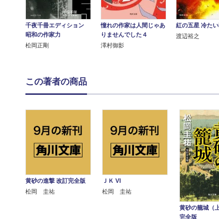
千夜千冊エディション
憧れの作家は人間じゃあ
紅の五星 冷た
昭和の作家力
りませんでした４
渡辺裕之
松岡正剛
澤村御影
この著者の商品
黄砂の進撃 改訂完全版
ＪＫ VI
松岡 圭祐
松岡 圭祐
黄砂の籠城（上
完全版