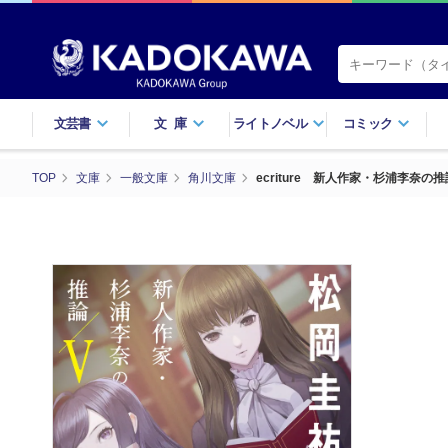
文芸書
文庫
ライトノベル
コミック
TOP
文庫
一般文庫
角川文庫
ecriture 新人作家・杉浦李奈の