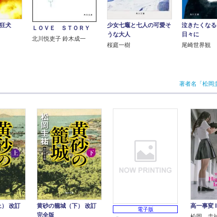
少女七竈と七人の可愛そ
い狂犬
泣きたくなる
ＬＯＶＥ ＳＴＯＲＹ
うな大人
日々に
北川悦吏子 鈴木成一
桜庭一樹
尾崎世界観
著者名「松岡
） 改訂
黄砂の籠城（下） 改訂
高一事変 I
電子版
完全版
松岡 圭