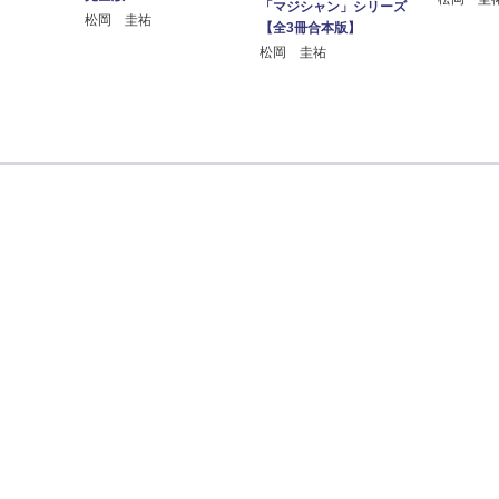
「マジシャン」シリーズ
松岡 圭祐
【全3冊合本版】
松岡 圭祐