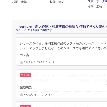
ズド・サーク
松岡 圭祐
松岡 圭祐
松岡 圭祐
「ecriture 新人作家・杉浦李奈の推論 V 信頼できない
※ユーザーによる個人の感想です
シリーズ５作目。松岡圭祐作品のソフト系のシリーズ。ハード
ションアップしましたが、このシリーズでも遂にアノ『Ｑ』の
カメ吉
114
人がナイス！しています
シリーズ５作目。日本小説家協会の懇親会会場で火災
ず、独自に事件を調べていくが・・・。万能鑑定士・莉子が登
藤枝梅安
93
人がナイス！しています