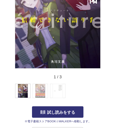
1
/
3
試し読みをする
※電子書籍ストアBOOK☆WALKERへ移動します。