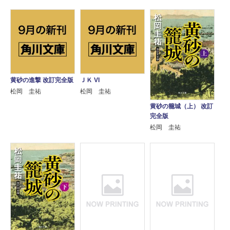
黄砂の進撃 改訂完全版
ＪＫ VI
松岡 圭祐
松岡 圭祐
黄砂の籠城（上） 改訂
完全版
松岡 圭祐