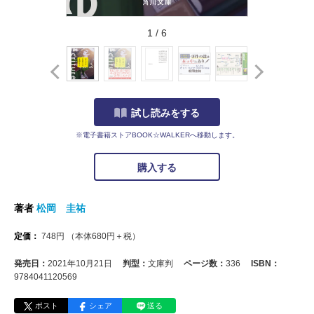
1
/
6
試し読みをする
※電子書籍ストアBOOK☆WALKERへ移動します。
購入する
著者
松岡 圭祐
定価：
748
円
（本体
680
円＋税）
発売日：
2021年10月21日
判型：
文庫判
ページ数：
336
ISBN：
9784041120569
ポスト
シェア
送る