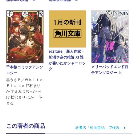
ecriture 新人作家・
杉浦李奈の推論 XI 誰
が書いたかシャーロッ
メリーバッドエンド百
千本桜コミックアンソ
ク
合アンソロジー 上
ロジー
黒うさＰ／Ｗｈｉｔｅ
Ｆｌａｍｅ 谷村まり
か すえみつぢっか ぺ
け 松沢まり ほか 一斗
まる
この著者の商品
著者名「松岡圭祐」で検索