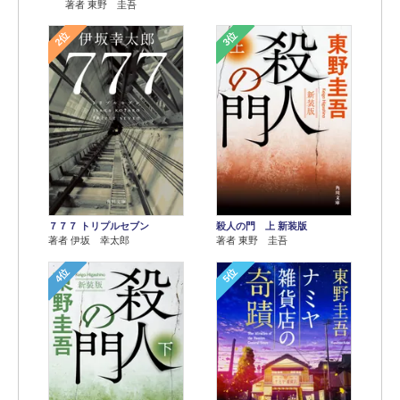
著者 東野 圭吾
2位
3位
７７７ トリプルセブン
殺人の門 上 新装版
著者 伊坂 幸太郎
著者 東野 圭吾
4位
5位