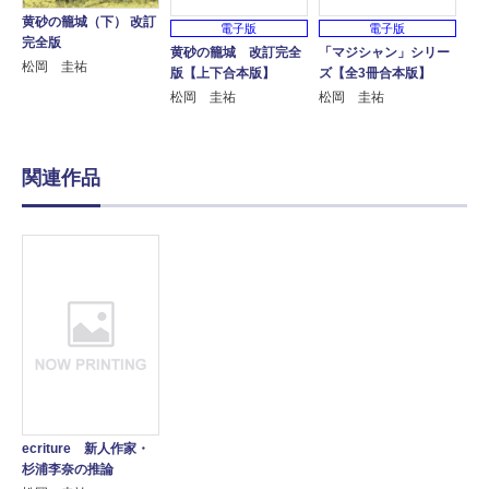
黄砂の籠城（下） 改訂
電子版
電子版
完全版
黄砂の籠城 改訂完全
「マジシャン」シリー
松岡 圭祐
版【上下合本版】
ズ【全3冊合本版】
松岡 圭祐
松岡 圭祐
関連作品
ecriture 新人作家・
杉浦李奈の推論