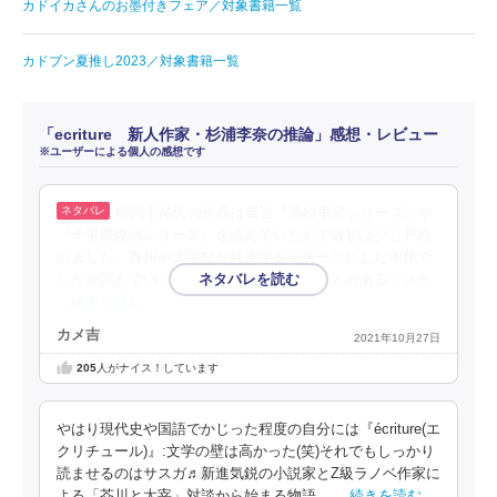
カドイカさんのお墨付きフェア／対象書籍一覧
カドブン夏推し2023／対象書籍一覧
「ecriture 新人作家・杉浦李奈の推論」感想・レビュー
※ユーザーによる個人の感想です
松岡圭祐氏の作品は最近『高校事変シリーズ』や
『千里眼復活シリーズ』を読んでいたんで最初は少し戸惑
いました。芥川や太宰など純文学をモチーフにした本作で
したが読んでいくうちに引き込まれた。殺人のあるミステ
…続きを読む
カメ吉
2021年10月27日
205
人がナイス！しています
やはり現代史や国語でかじった程度の自分には『écriture(エ
クリチュール)』:文学の壁は高かった(笑)それでもしっかり
読ませるのはサスガ♬新進気鋭の小説家とZ級ラノベ作家に
よる「芥川と太宰」対談から始まる物語。
…続きを読む