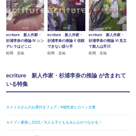
ecriture 新人作家・
ecriture 新人作家・
ecriture 新人作家・
杉浦李奈の推論 IV シン
杉浦李奈の推論 V 信頼
杉浦李奈の推論 VI 見立
デレラはどこに
できない語り手
て殺人は芥川
松岡 圭祐
松岡 圭祐
松岡 圭祐
ecriture 新人作家・杉浦李奈の推論 が含まれて
いる特集
カドイカさんのお墨付きフェア／#個性派ヒロイン文庫
カドブン夏推し2023／大人も子どももみんながつながる！