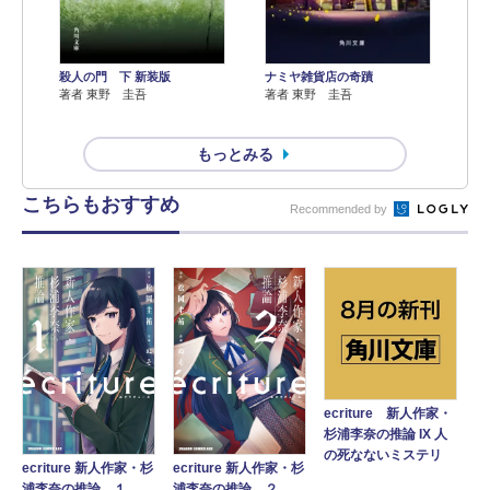
殺人の門 下 新装版
ナミヤ雑貨店の奇蹟
著者 東野 圭吾
著者 東野 圭吾
もっとみる
こちらもおすすめ
Recommended by
ecriture 新人作家・
杉浦李奈の推論 IX 人
の死なないミステリ
ecriture 新人作家・杉
ecriture 新人作家・杉
浦李奈の推論 １
浦李奈の推論 ２