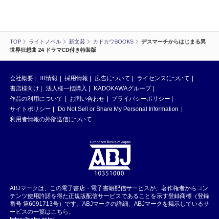
TOP
ライトノベル
新文芸
カドカワBOOKS
デスマーチからはじまる異
世界狂想曲 24 ドラマCD付き特装版
会社概要
IR情報
採用情報
広告について
ライセンスについて
書店様向け
法人様一括購入
KADOKAWAグループ
作品の利用について
お問い合わせ
プライバシーポリシー
サイトポリシー
Do Not Sell or Share My Personal Information
利用者情報の外部送信について
ABJマークは、この電子書店・電子書籍配信サービスが、著作権者からコン
テンツ使用許諾を得た正規版配信サービスであることを示す登録商標（登録
番号 第6091713号）です。ABJマークの詳細、ABJマークを掲示しているサ
ービスの一覧はこちら。