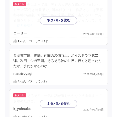
例によって異世界もの大好きな姉に借りました。
ドラマCD付き特装版で、脚本付きです。作品としては要塞
都市編の後編。仲間のルルの遠縁の親戚に当たるロロの勇
者屋をサトゥー達でバックアップをする話から入って、ま
…続きを読む
ローリー
2022年03月29日
2
人がナイス！しています
要塞都市編、後編。仲間の装備向上。ボイスドラマ第二
弾。次回、シガ王国。そろそろ神の世界に行くと思ったん
だが。まだかかるのか。
nanairoyagi
2022年02月18日
1
人がナイス！しています
そろそろ、一気に話が進むのかな？沢山集まって
き始めたけど。
k_yohsuke
2022年02月19日
0
人がナイス！しています