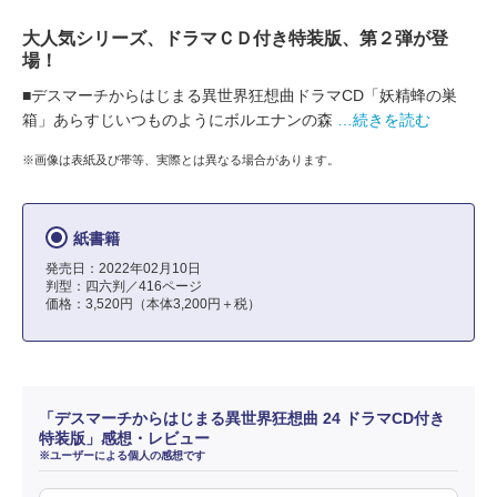
大人気シリーズ、ドラマＣＤ付き特装版、第２弾が登
場！
■デスマーチからはじまる異世界狂想曲ドラマCD「妖精蜂の巣
箱」あらすじいつものようにボルエナンの森
…続きを読む
※画像は表紙及び帯等、実際とは異なる場合があります。
紙書籍
発売日：2022年02月10日
判型：四六判／416ページ
価格：3,520円（本体3,200円＋税）
「デスマーチからはじまる異世界狂想曲 24 ドラマCD付き
特装版」感想・レビュー
※ユーザーによる個人の感想です