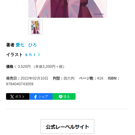
著者
愛七 ひろ
イラスト
ｓｈｒｉ
価格：
3,520
円
（本体
3,200
円＋税）
発売日：
2022年02月10日
判型：
四六判
ページ数：
416
ISBN：
9784040743059
ポスト
シェア
送る