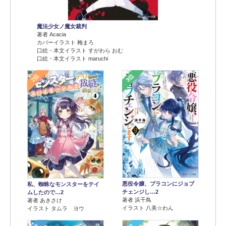
魔法少女ノ魔女裁判
著者 Acacia
カバーイラスト 梅まろ
口絵・本文イラスト すがわら おむ
口絵・本文イラスト maruchi
2位
3位
悪役令嬢、ブラコンにジョブ
私、蜘蛛なモンスターをテイ
チェンジし…2
ムしたので…2
著者 浜千鳥
著者 あきさけ
イラスト 八美☆わん
イラスト タムラ ヨウ