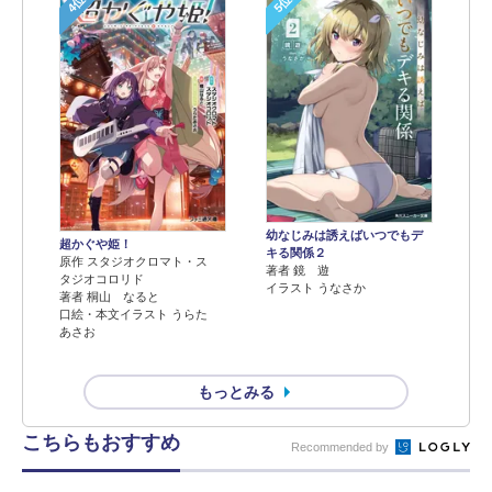
4位
5位
幼なじみは誘えばいつでもデ
超かぐや姫！
キる関係２
原作 スタジオクロマト・ス
著者 鏡 遊
タジオコロリド
イラスト うなさか
著者 桐山 なると
口絵・本文イラスト うらた
あさお
もっとみる
こちらもおすすめ
Recommended by