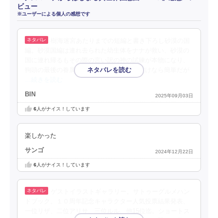
ビュー
※ユーザーによる個人の感想です
樹海迷宮あたりまでの短編と書き下ろし砂漠の国
編。砂漠国編は連れ去られた幼生体をナナが救い、砂漠の
国に連れ帰るもその際の言い訳の神の試練が本物になり、
狗頭の最後の眷属を倒すという話。倒すだけなら簡単だが
…続きを読む
BIN
2025年09月03日
6
人がナイス！しています
楽しかった
サンゴ
2024年12月22日
6
人がナイス！しています
ゲストイラストギャラリー。サトゥーグルメハン
ドブック。１０周年記念キャラクター人気投票結果発表、
一位リザ、二位アリサ、三位ルル、他15位迄。ショートス