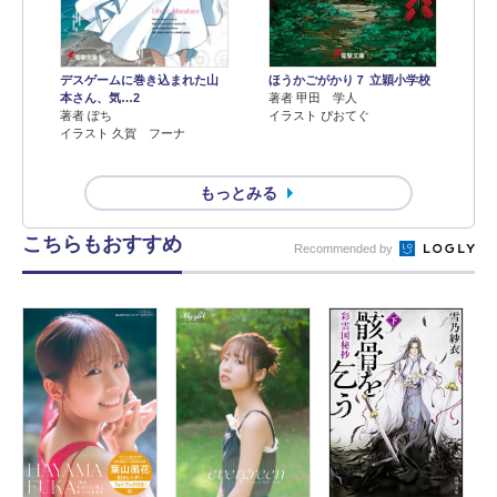
デスゲームに巻き込まれた山
ほうかごがかり７ 立穎小学校
本さん、気…2
著者 甲田 学人
著者 ぽち
イラスト ぴおてぐ
イラスト 久賀 フーナ
もっとみる
こちらもおすすめ
Recommended by