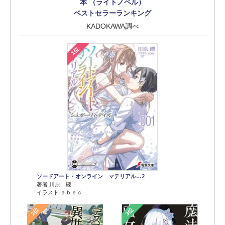
本 （ライトノベル）
ベストセラーランキング
KADOKAWA調べ
1位
ソードアート・オンライン マテリアル…2
著者 川原 礫
イラスト ａｂｅｃ
2位
3位