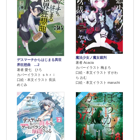
魔法少女ノ魔女裁判
デスマーチからはじまる異世
著者 Acacia
界狂想曲 …2
カバーイラスト 梅まろ
著者 愛七 ひろ
口絵・本文イラスト すがわ
カバーイラスト ｓｈｒｉ
ら おむ
口絵・本文イラスト 長浜
口絵・本文イラスト maruchi
めぐみ
4位
5位