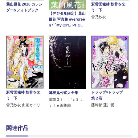
葉山風花 2026 カレン
彩雲国秘抄 骸骨を乞
ダー&フォトブック
う 下
【デジタル限定】葉山
雪乃紗衣
風花 写真集 evergree
n /「My Girl」PHO...
トラップ×トラップ
彩雲国秘抄 骸骨を乞
薄桜鬼公式大全集
第２巻
う 下
電撃Ｇｉｒｌ’ｓＳｔ
藤崎都 蓮川愛
雪乃紗衣 由羅カイリ
ｙｌｅ編集部
関連作品