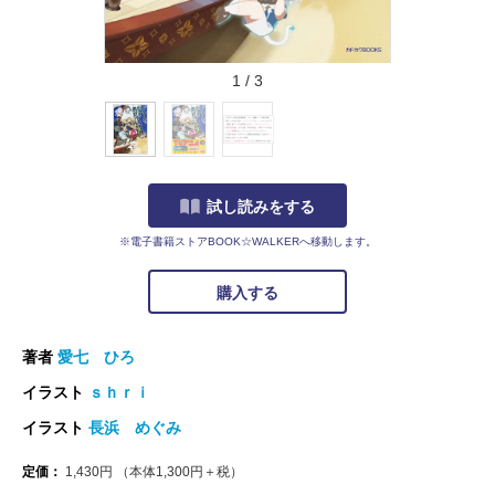
1
/
3
試し読みをする
※電子書籍ストアBOOK☆WALKERへ移動します。
購入する
著者
愛七 ひろ
イラスト
ｓｈｒｉ
イラスト
長浜 めぐみ
定価：
1,430
円
（本体
1,300
円＋税）