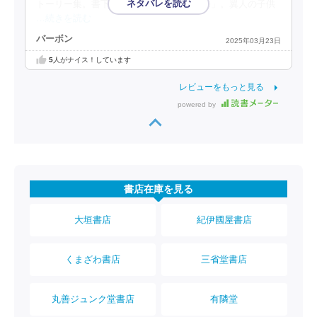
トーリー集。書下ろし「小さな翼と砂の海」。翼人の子供
…続きを読む
バーボン
2025年03月23日
5
人がナイス！しています
レビューをもっと見る
powered by
書店在庫を見る
大垣書店
紀伊國屋書店
くまざわ書店
三省堂書店
丸善ジュンク堂書店
有隣堂