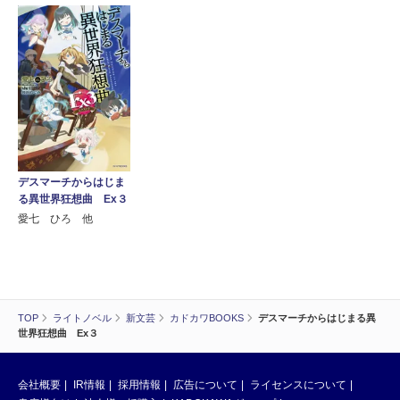
デスマーチからはじま
る異世界狂想曲 Ex３
愛七 ひろ 他
TOP
ライトノベル
新文芸
カドカワBOOKS
デスマーチからはじまる異
世界狂想曲 Ex３
会社概要
IR情報
採用情報
広告について
ライセンスについて