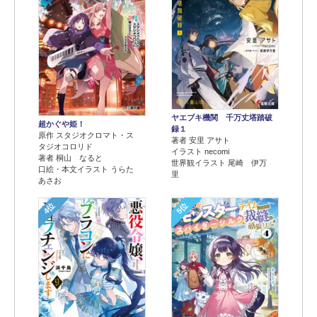
ヤエブキ機関 千万丈塔踏破
超かぐや姫！
録１
原作 スタジオクロマト・ス
著者 安里 アサト
タジオコロリド
イラスト necomi
著者 桐山 なると
世界観イラスト 尾崎 伊万
口絵・本文イラスト うらた
里
あさお
4位
5位