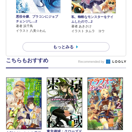
悪役令嬢、ブラコンにジョブ
私、蜘蛛なモンスターをテイ
チェンジし…2
ムしたので…2
著者 浜千鳥
著者 あきさけ
イラスト 八美☆わん
イラスト タムラ ヨウ
もっとみる
こちらもおすすめ
Recommended by
東京侵域：クローズド