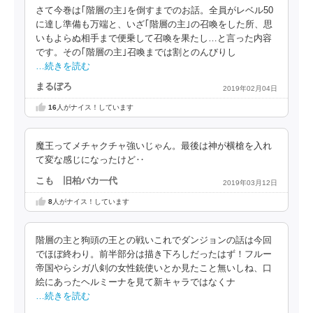
さて今巻は｢階層の主｣を倒すまでのお話。全員がレベル50
に達し準備も万端と、いざ｢階層の主｣の召喚をした所、思
いもよらぬ相手まで便乗して召喚を果たし…と言った内容
です。その｢階層の主｣召喚までは割とのんびりし
…続きを読む
まるぼろ
2019年02月04日
16
人がナイス！しています
魔王ってメチャクチャ強いじゃん。最後は神が横槍を入れ
て変な感じになったけど‥
こも 旧柏バカ一代
2019年03月12日
8
人がナイス！しています
階層の主と狗頭の王との戦いこれでダンジョンの話は今回
でほぼ終わり。前半部分は描き下ろしだったはず！フルー
帝国やらシガ八剣の女性銃使いとか見たこと無いしね、口
絵にあったヘルミーナを見て新キャラではなくナ
…続きを読む