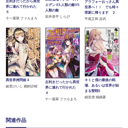
左利きだったから異世
アラフォーおっさん異
エデン 03.人類の敵VS
界に連れて行かれた
世界へ！！ でも時々
人類の敵
５
実家に帰ります ２
岩井恭平 しらび
十一屋翠 ファルまろ
平尾正和 吉武
異世界拷問姫４
キミと僕の最後の戦
左利きだったから異世
場、あるいは世界が始
綾里けいし 鵜飼沙樹
界に連れて行かれた
まる聖戦5
４
細音啓 猫鍋蒼
十一屋翠 ファルまろ
関連作品