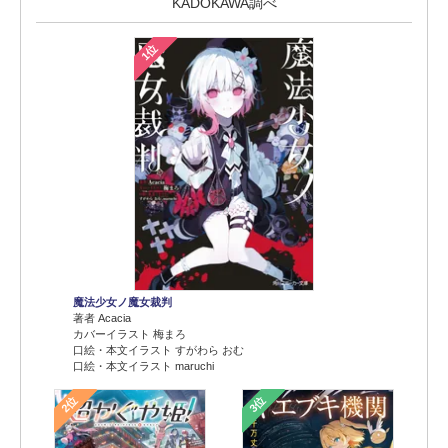
KADOKAWA調べ
1位
魔法少女ノ魔女裁判
著者 Acacia
カバーイラスト 梅まろ
口絵・本文イラスト すがわら おむ
口絵・本文イラスト maruchi
2位
3位