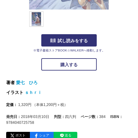
試し読みをする
※電子書籍ストアBOOK☆WALKERへ移動します。
購入する
著者
愛七 ひろ
イラスト
ｓｈｒｉ
定価：
1,320
円
（本体
1,200
円＋税）
発売日：
2018年03月10日
判型：
四六判
ページ数：
384
ISBN：
9784040725758
ポスト
シェア
送る