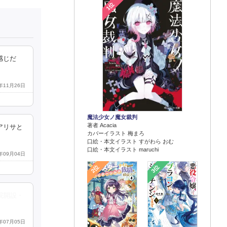
1位
感じだ
0年11月26日
魔法少女ノ魔女裁判
著者 Acacia
アリサと
カバーイラスト 梅まろ
口絵・本文イラスト すがわら おむ
口絵・本文イラスト maruchi
0年09月04日
2位
3位
院開設・
0年07月05日