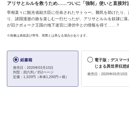
アリサとルルを救うため……ついに「強制」使いと直接対
宰相直々に観光省副大臣に任命されたサトゥー。難民を助けたり、
り、諸国漫遊の旅を楽しむ一行だったが、アリサとルルを奴隷に落
が旧クボォーク王国の地下迷宮に潜伏中との情報を得て……？
※画像は表紙及び帯等、実際とは異なる場合があります。
紙書籍
電子版：デスマー
じまる異世界狂想曲
発売日：2020年03月10日
判型：四六判／352ページ
発売日：2020年03月10日
定価：1,320円（本体1,200円＋税）