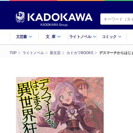
文芸書
文庫
ライトノベル
コミック
TOP
ライトノベル
新文芸
カドカワBOOKS
デスマーチからはじ