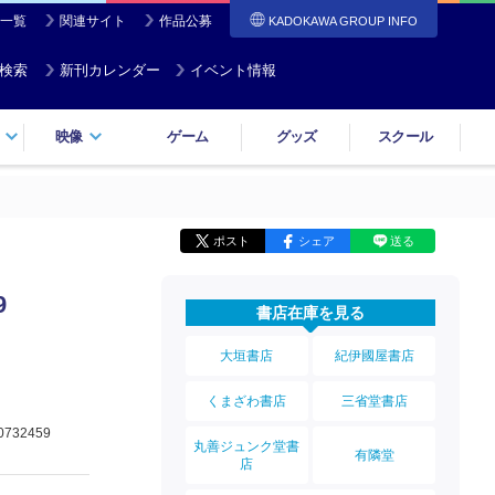
一覧
関連サイト
作品公募
KADOKAWA GROUP INFO
検索
新刊カレンダー
イベント情報
映像
ゲーム
グッズ
スクール
ポスト
シェア
送る
9
書店在庫を見る
大垣書店
紀伊國屋書店
くまざわ書店
三省堂書店
0732459
丸善ジュンク堂書
有隣堂
店