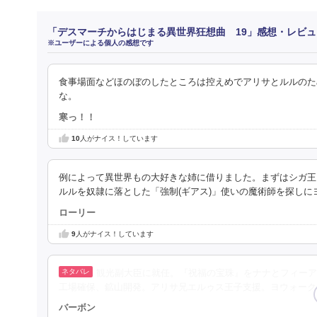
「デスマーチからはじまる異世界狂想曲 19」感想・レビュ
※ユーザーによる個人の感想です
食事場面などほのぼのしたところは控えめでアリサとルルのた
な。
寒っ！！
10
人がナイス！しています
例によって異世界もの大好きな姉に借りました。まずはシガ王
ルルを奴隷に落とした「強制(ギアス)」使いの魔術師を探しに
ローリー
9
人がナイス！しています
観光副大臣に就任。『祝福の宝珠』をナナとフィーア
工場確保、鉱山開発。アリサ兄エルゥス王子支援。ヨウォーク
バーボン