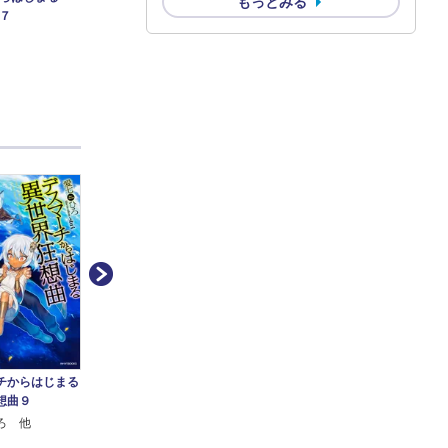
もっとみる
７
チからはじまる
デスマーチからはじまる
デス
デスマーチからはじまる
想曲９
異世界狂想曲８
異世
異世界狂想曲７
ろ 他
愛七 ひろ 他
愛七
愛七 ひろ 他