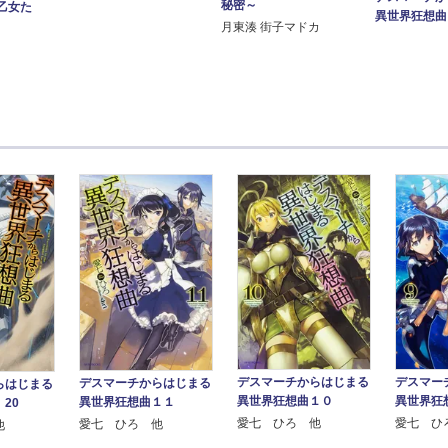
秘密～
乙女た
異世界狂想曲
月東湊 街子マドカ
デスマーチからはじまる
デスマー
デスマーチからはじまる
らはじまる
異世界狂想曲１０
異世界狂
異世界狂想曲１１
20
愛七 ひろ 他
愛七 ひ
愛七 ひろ 他
他