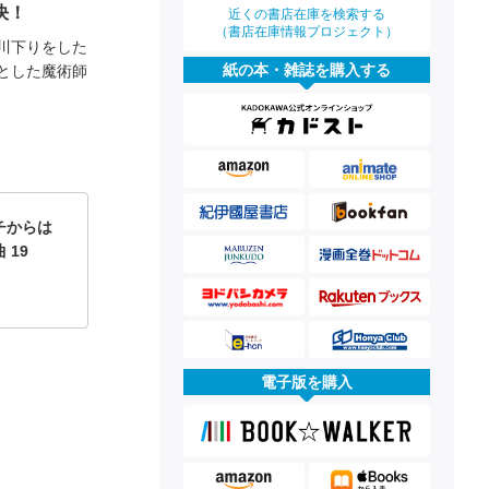
決！
近くの書店在庫を検索する
（書店在庫情報プロジェクト）
川下りをした
紙の本・雑誌を購入する
とした魔術師
チからは
 19
電子版を購入