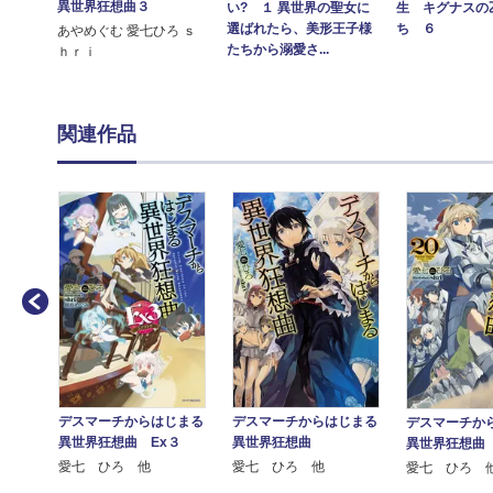
異世界狂想曲３
い? １ 異世界の聖女に
生 キグナスの
選ばれたら、美形王子様
ち ６
あやめぐむ 愛七ひろ ｓ
たちから溺愛さ...
ｈｒｉ
関連作品
じまる
デスマーチからはじまる
デスマーチからはじまる
デスマーチか
 ドラ
異世界狂想曲 Ex３
異世界狂想曲
異世界狂想曲 
愛七 ひろ 他
愛七 ひろ 他
愛七 ひろ 