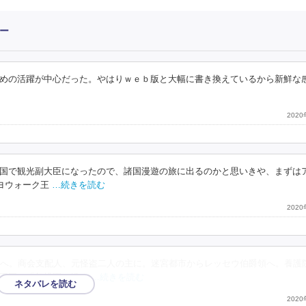
ー
めの活躍が中心だった。やはりｗｅｂ版と大幅に書き換えているから新鮮な
202
国で観光副大臣になったので、諸国漫遊の旅に出るのかと思いきや、まずは
ヨウォーク王
…続きを読む
202
へ。商会支配人、元怪盗二人の主に。迷宮都市からレッセウ伯爵領へ。養護
王国で「幻桃園」操る
…続きを読む
202