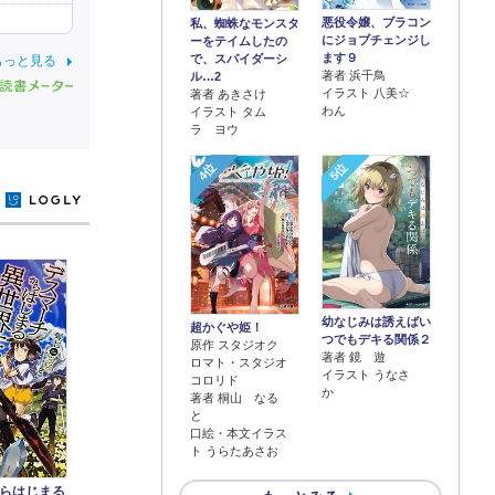
悪役令嬢、ブラコン
私、蜘蛛なモンスタ
にジョブチェンジし
ーをテイムしたの
ます９
で、スパイダーシ
もっと見る
著者 浜千鳥
ル…2
イラスト 八美☆
著者 あきさけ
わん
イラスト タム
ラ ヨウ
4位
5位
y
幼なじみは誘えばい
超かぐや姫！
つでもデキる関係２
原作 スタジオク
著者 鏡 遊
ロマト・スタジオ
イラスト うなさ
コロリド
か
著者 桐山 なる
と
口絵・本文イラス
ト うらたあさお
らはじまる