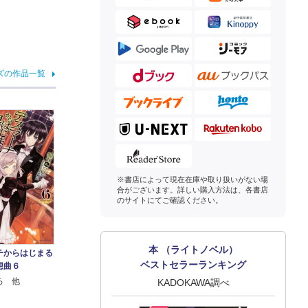
ズの作品一覧
※書店によって現在在庫や取り扱いがない場
合がございます。詳しい購入方法は、各書店
のサイトにてご確認ください。
本 （ライトノベル）
チからはじまる
ベストセラーランキング
想曲６
ろ 他
KADOKAWA調べ