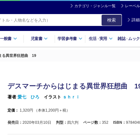
カテゴリ・ジャンル一覧
レーベル
検索
詳細
一般書
児童書
学習参考書
生活
実用
雑誌
ムック
・
・
まる異世界狂想曲 19
デスマーチからはじまる異世界狂想曲 1
著者
愛七 ひろ
イラスト
ｓｈｒｉ
定価：
1,320
円 （本体
1,200
円＋税）
発売日：
2020年03月10日
判型：
四六判
ページ数：
352
ISBN：
978404