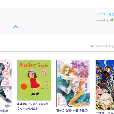
レビューを
powered by
Recommended b
ルルねこちゃん おおき
くなりたい絵本
甘やかな褥 ～琥珀色の
の劣等
デスマーチか