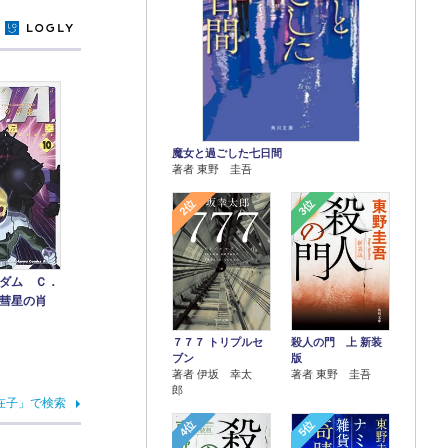
y
魔女と過ごした七日間
著者 東野 圭吾
2位
3位
ダム Ｃ．
彗星の肖
７７７ トリプルセ
殺人の門 上 新装
ブン
版
著者 伊坂 幸太
著者 東野 圭吾
郎
在子」で検索
4位
5位