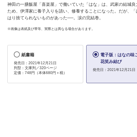
神田の一膳飯屋「喜楽屋」で働いていた「はな」は、武家の結城良
ため、伊澤家に養子入りを請い、修養することになった。だが、「
はり捨てられないものがあった──。涙の完結巻。
※画像は表紙及び帯等、実際とは異なる場合があります。
紙書籍
電子版：はなの
花笑み結び
発売日：2021年12月21日
判型：文庫判／320ページ
発売日：2021年12月21日
定価：748円（本体680円＋税）