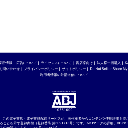
採用情報
広告について
ライセンスについて
書店様向け
法人様一括購入
K
お問い合わせ
プライバシーポリシー
サイトポリシー
Do Not Sell or Share My
利用者情報の外部送信について
は、この電子書店・電子書籍配信サービスが、著作権者からコンテンツ使用許諾を得
ることを示す登録商標（登録番号 第6091713号）です。ABJマークの詳細、ABJ
スの一覧はこちら。
https://aebs.or.jp/