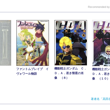
Recommended b
機動戦士ガンダム Ｃ．
ファントムブレイブ イ
機動戦士ガン
Ｄ．Ａ．若き彗星の肖
ヴォワール物語
Ｄ．Ａ．若き
像 （８）
像 （１０）
著者名「高田