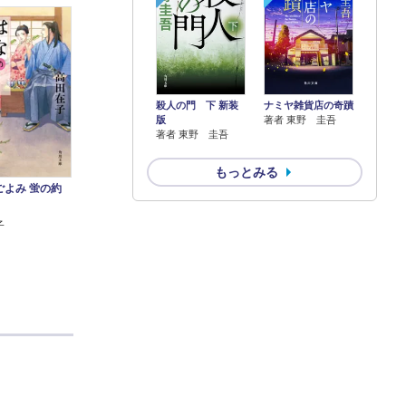
殺人の門 下 新装
ナミヤ雑貨店の奇蹟
版
著者 東野 圭吾
著者 東野 圭吾
もっとみる
ごよみ 蛍の約
子