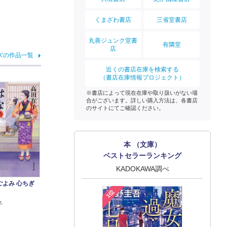
くまざわ書店
三省堂書店
丸善ジュンク堂書
有隣堂
店
ズの作品一覧
近くの書店在庫を検索する
（書店在庫情報プロジェクト）
※書店によって現在在庫や取り扱いがない場
合がございます。詳しい購入方法は、各書店
のサイトにてご確認ください。
本 （文庫）
ベストセラーランキング
KADOKAWA調べ
ごよみ 心ちぎ
1位
子