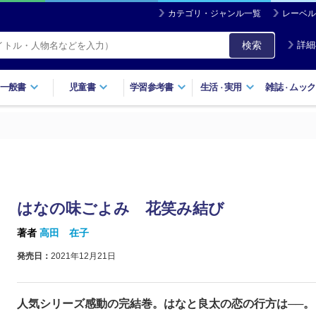
カテゴリ・ジャンル一覧
レーベル
検索
詳細
一般書
児童書
学習参考書
生活
実用
雑誌
ムック
・
・
はなの味ごよみ 花笑み結び
著者
高田 在子
発売日：
2021年12月21日
人気シリーズ感動の完結巻。はなと良太の恋の行方は──。