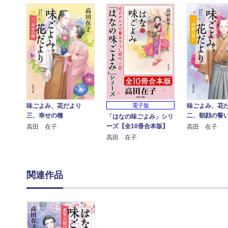
味ごよみ、花だより
味ごよみ、花
電子版
三、幸せの種
二、朝顔の誓
「はなの味ごよみ」シリ
ーズ【全10冊合本版】
高田 在子
高田 在子
高田 在子
関連作品