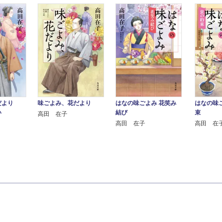
だより
味ごよみ、花だより
はなの味ごよみ 花笑み
はなの味
い
結び
束
高田 在子
高田 在子
高田 在