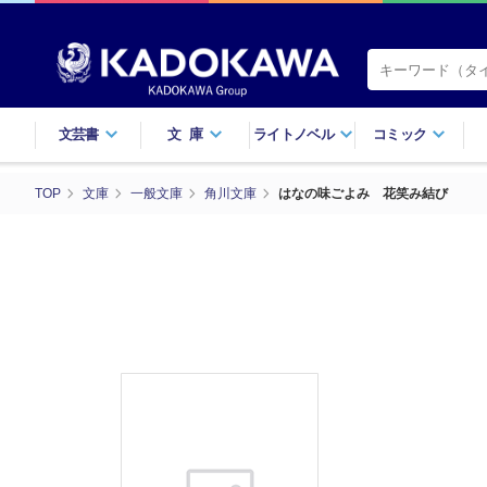
文芸書
文庫
ライトノベル
コミック
TOP
文庫
一般文庫
角川文庫
はなの味ごよみ 花笑み結び