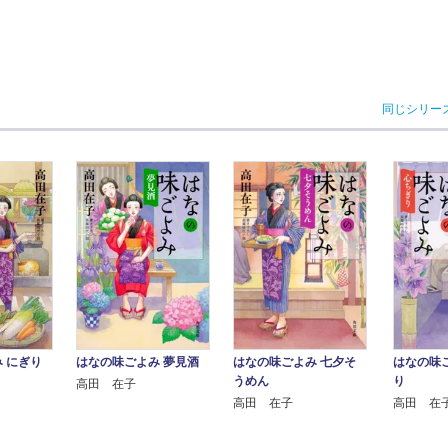
同じシリー
 にぎり
はなの味ごよみ 夢見酒
はなの味ごよみ 七夕そ
はなの味
うめん
り
高田 在子
高田 在子
高田 在