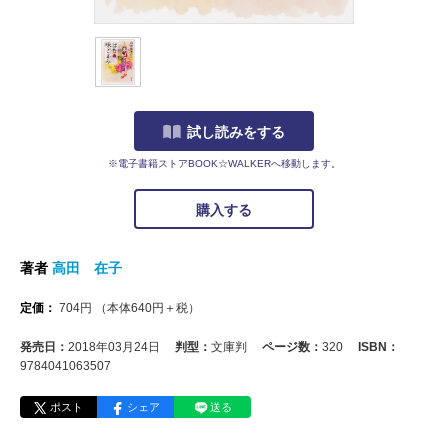
試し読みをする
※電子書籍ストアBOOK☆WALKERへ移動します。
購入する
著者
高田 在子
定価：
704
円
（本体
640
円＋税）
発売日：
2018年03月24日
判型：
文庫判
ページ数：
320
ISBN：
9784041063507
ポスト
シェア
送る