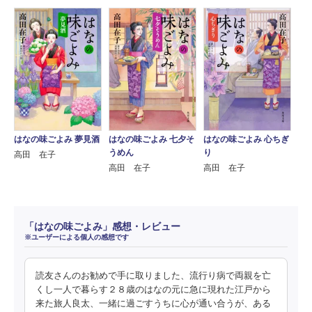
はなの味ごよみ 夢見酒
はなの味ごよみ 七夕そ
はなの味ごよみ 心ちぎ
うめん
り
高田 在子
高田 在子
高田 在子
「はなの味ごよみ」感想・レビュー
※ユーザーによる個人の感想です
読友さんのお勧めで手に取りました、流行り病で両親を亡
くし一人で暮らす２８歳のはなの元に急に現れた江戸から
来た旅人良太、一緒に過ごすうちに心が通い合うが、ある