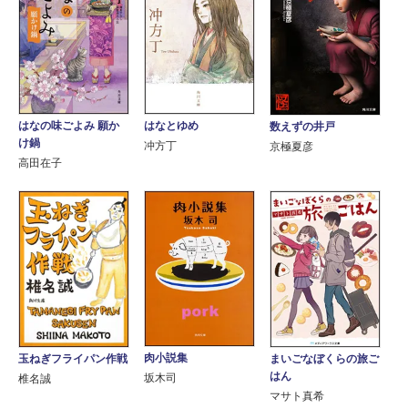
はなの味ごよみ 願か
はなとゆめ
数えずの井戸
け鍋
冲方丁
京極夏彦
高田在子
肉小説集
玉ねぎフライパン作戦
まいごなぼくらの旅ご
はん
坂木司
椎名誠
マサト真希