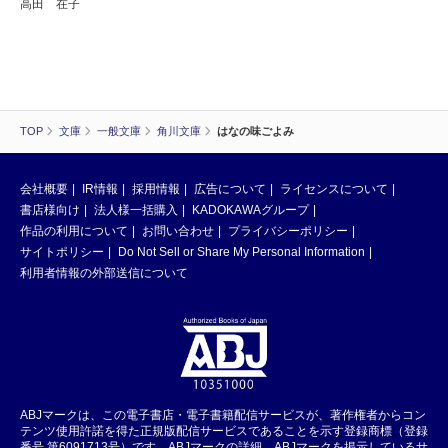
高田 在子
TOP
文庫
一般文庫
角川文庫
はなの味ごよみ
会社概要
IR情報
採用情報
広告について
ライセンスについて
書店様向け
法人様一括購入
KADOKAWAグループ
作品の利用について
お問い合わせ
プライバシーポリシー
サイトポリシー
Do Not Sell or Share My Personal Information
利用者情報の外部送信について
ABJマークは、この電子書店・電子書籍配信サービスが、著作権者からコン
テンツ使用許諾を得た正規版配信サービスであることを示す登録商標（登録
番号 第6091713号）です。ABJマークの詳細、ABJマークを掲示しているサ