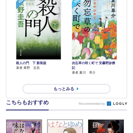
4位
5位
殺人の門 下 新装版
勿忘草の咲く町で 安曇野診療
著者 東野 圭吾
記
著者 夏川 草介
もっとみる
こちらもおすすめ
Recommended by