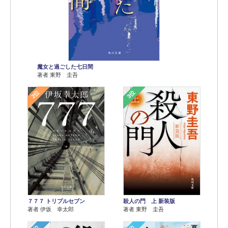
魔女と過ごした七日間
著者 東野 圭吾
2位
3位
７７７ トリプルセブン
殺人の門 上 新装版
著者 伊坂 幸太郎
著者 東野 圭吾