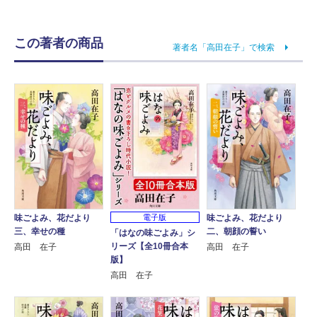
この著者の商品
著者名「高田在子」で検索
味ごよみ、花だより
味ごよみ、花だより
電子版
三、幸せの種
二、朝顔の誓い
「はなの味ごよみ」シ
リーズ【全10冊合本
高田 在子
高田 在子
版】
高田 在子