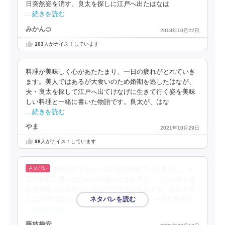
日突然姿を消す、良太を探しに江戸へ出たはなは
…続きを読む
みかん🍊
2018年10月22日
103
人がナイス！しています
料理が美味しく心があたたまり、一日の疲れがとれていき
ます。美人ではあるが大食いのため婚期を逃したはなが、
夫・良太を探して江戸へ出てけなげに生きて行く姿を美味
しい料理と一緒に書いた物語です。良太が、はな
…続きを読む
やま
2021年10月29日
98
人がナイス！しています
両親を亡くした はな は北鎌倉で一人暮らし。そ
こに追剥に遭ったと転がり込んできた良太。二人は情を通
わせ夫婦となるが一か月ほどで良太は失踪する。良太を探
しに江戸に出た はな だったが、行き倒れ、小石川養生所
…続きを読む
藤枝梅安