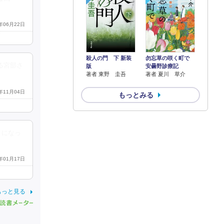
6年06月22日
殺人の門 下 新装
勿忘草の咲く町で
る宮部さ
版
安曇野診療記
著者 東野 圭吾
著者 夏川 草介
2年11月04日
もっとみる
きになっ
6年01月17日
もっと見る