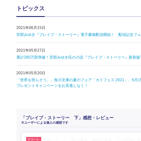
トピックス
2021年06月15日
宮部みゆき『ブレイブ・ストーリー』電子書籍配信開始！ 配信記念フェ
2021年05月27日
累計280万部突破！宮部みゆき氏の小説『ブレイブ・ストーリー』新装
2021年05月20日
「世界を照らそう。」角川文庫の夏のフェア「カドフェス 2021」、6
プレゼントキャンペーンをお見逃しなく！
「ブレイブ・ストーリー 下」感想・レビュー
※ユーザーによる個人の感想です
下巻に入って、動力革命、魔界に魔族、北の帝国と急