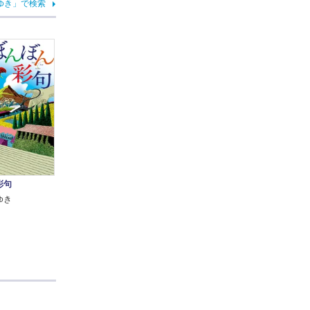
ゆき」で検索
彩句
ゆき