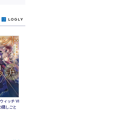
y
ィッチ VI
女の隠しごと