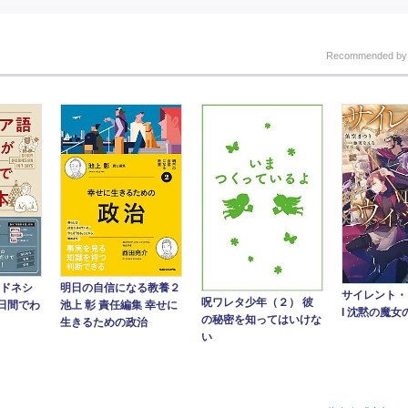
Recommended b
ンドネシ
明日の自信になる教養２
サイレント・ウ
呪ワレタ少年（２） 彼
日間でわ
池上 彰 責任編集 幸せに
I 沈黙の魔
の秘密を知ってはいけな
生きるための政治
い