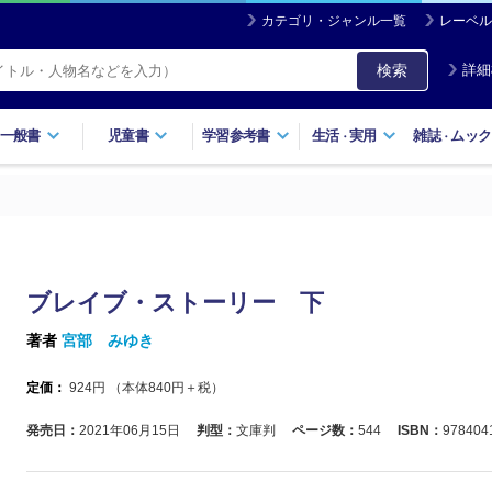
カテゴリ・ジャンル一覧
レーベル
検索
詳細
一般書
児童書
学習参考書
生活
実用
雑誌
ムック
・
・
ブレイブ・ストーリー 下
著者
宮部 みゆき
定価：
924
円 （本体
840
円＋税）
発売日：
2021年06月15日
判型：
文庫判
ページ数：
544
ISBN：
978404