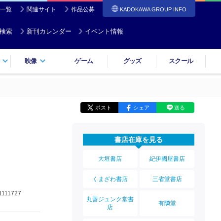
一覧
関連サイト
作品公募
KADOKAWA GROUP INFO
検索
新刊カレンダー
イベント情報
映像
ゲーム
グッズ
スクール
ポスト
シェア
送る
書店在庫を見る
大垣書店
紀伊國屋書店
くまざわ書店
三省堂書店
1111727
丸善ジュンク堂書
有隣堂
店