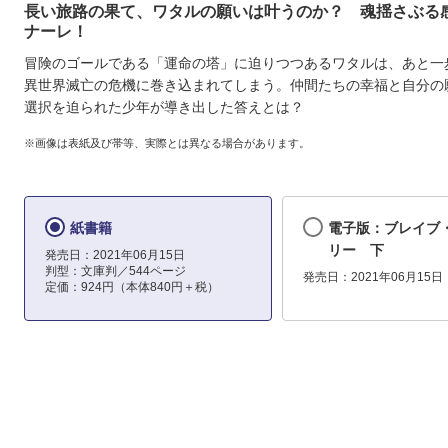
長い旅路の果て、ワタルの願いは叶うのか？ 魂揺さぶる
ナーレ！
冒険のゴールである「運命の塔」に迫りつつあるワタルは、あと一
異世界滅亡の危機に巻き込まれてしまう。仲間たちの幸福と自分の
選択を迫られた少年が導き出した答えとは？
※画像は表紙及び帯等、実際とは異なる場合があります。
紙書籍
電子版：ブレイブ
リー 下
発売日：2021年06月15日
判型：文庫判／544ページ
発売日：2021年06月15日
定価：924円（本体840円＋税）