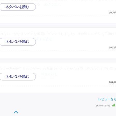
されないのはモヤモヤする
…続きを読む
202
れない、かなりシビアな展開にビックリしました。社会派ミステリも手掛け
ました。 幻界という
…続きを読む
202
ァンタジー系が苦手なのでゲームの世界？に入ってからは流し読みならず流し聞
うのもわかっていたしね
…続きを読む
202
レビューを
powered by