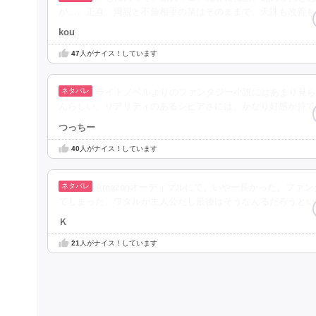
が…。正直、両親と不倫相手の業はそのままで、天誅も改善も
kou
47
人がナイス！しています
ライトノベルよりのファンタジー小説にはあまり見ら
んらしい、リアリティのあるシビアさには、かなり好感が持て
つっちー
40
人がナイス！しています
Amazonオーディブルにて。いやー長かった。フ
てしまった。ワタルが主人公だし最後はそうなんるだろうとい
Ｋ
21
人がナイス！しています