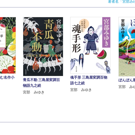
著者名「宮部み
しむ名作小
魂手形 三島屋変調百物
青瓜不動 三島屋変調百
ぼんぼん
語七之続
物語九之続
宮部 み
宮部 みゆき
宮部 みゆき