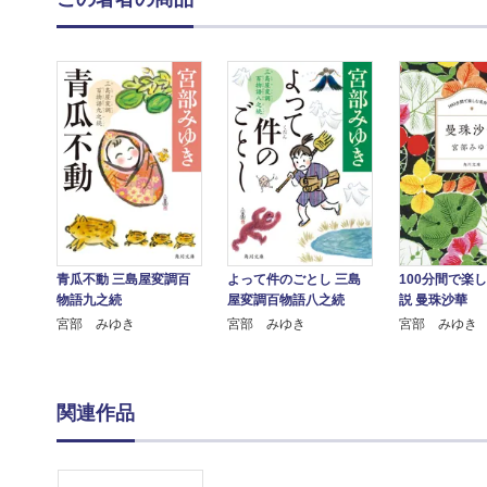
青瓜不動 三島屋変調百
よって件のごとし 三島
100分間で楽
物語九之続
屋変調百物語八之続
説 曼珠沙華
宮部 みゆき
宮部 みゆき
宮部 みゆき
関連作品