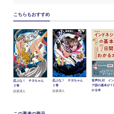
こちらもおすすめ
音声DL付 イ
忍ぶな！ チヨちゃん
忍ぶな！ チヨちゃん
ア語の基本が７
１巻
２巻
かる本
設楽清人
設楽清人
この著者の商品