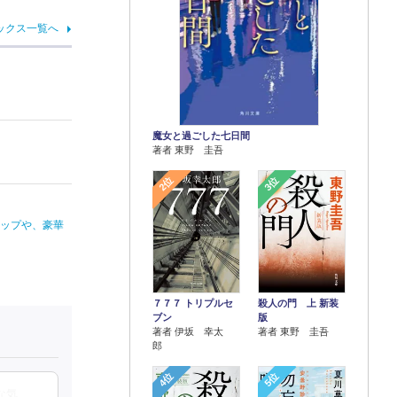
ックス一覧へ
魔女と過ごした七日間
著者 東野 圭吾
2位
3位
ナップや、豪華
７７７ トリプルセ
殺人の門 上 新装
ブン
版
著者 伊坂 幸太
著者 東野 圭吾
郎
4位
5位
な気