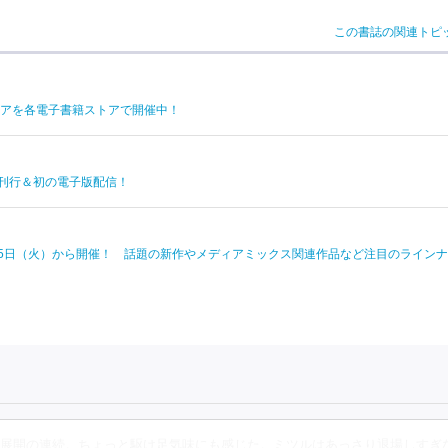
この書誌の関連トピ
アを各電子書籍ストアで開催中！
版刊行＆初の電子版配信！
月15日（火）から開催！ 話題の新作やメディアミックス関連作品など注目のライン
展開の連続。ちょっと駆け足気味にも感じた。ミツルはあっさり退場しすぎ