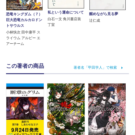
私という運命について
醒めながら見る夢
恐竜キングダム（７）
白石一文 角川書店装
巨大恐竜カルカロドン
辻仁成
丁室
トサウルス
小林快次 田中康平 ス
ライウム アルビー エ
アーチーム
この著者の商品
著者名「甲田学人」で検索