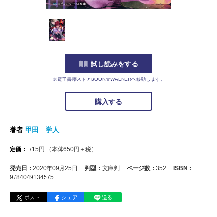
試し読みをする
※電子書籍ストアBOOK☆WALKERへ移動します。
購入する
著者
甲田 学人
定価：
715
円
（本体
650
円＋税）
発売日：
2020年09月25日
判型：
文庫判
ページ数：
352
ISBN：
9784049134575
ポスト
シェア
送る