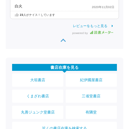
白火
2020年11月02日
23
人がナイス！しています
レビューをもっと見る
powered by
書店在庫を見る
大垣書店
紀伊國屋書店
くまざわ書店
三省堂書店
丸善ジュンク堂書店
有隣堂
近くの書店在庫を検索する