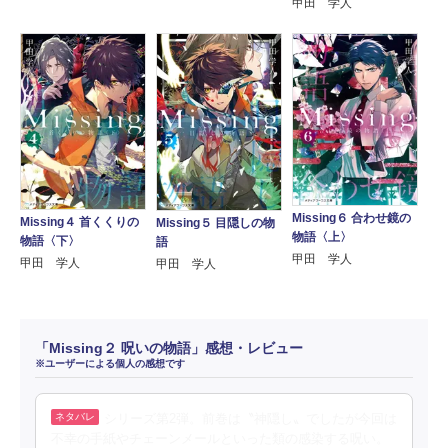
甲田 学人
Missing６ 合わせ鏡の
Missing４ 首くくりの
Missing５ 目隠しの物
物語〈上〉
物語〈下〉
語
甲田 学人
甲田 学人
甲田 学人
「Missing２ 呪いの物語」感想・レビュー
※ユーザーによる個人の感想です
シリーズ第2弾。前巻は〝神隠し〟でしたが今回は
不幸の手紙やチェーンメールといった類の感染する呪い。