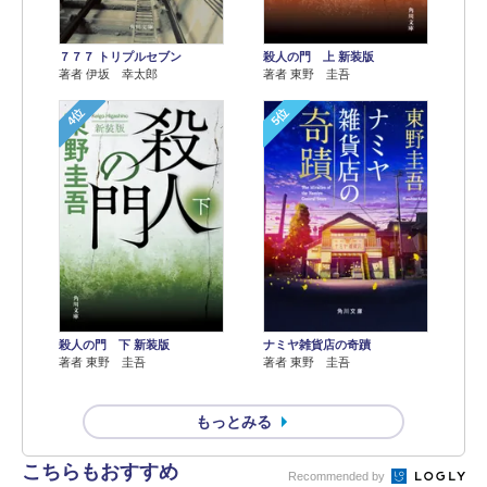
７７７ トリプルセブン
殺人の門 上 新装版
著者 伊坂 幸太郎
著者 東野 圭吾
4位
5位
殺人の門 下 新装版
ナミヤ雑貨店の奇蹟
著者 東野 圭吾
著者 東野 圭吾
もっとみる
こちらもおすすめ
Recommended by