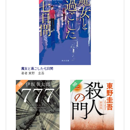
魔女と過ごした七日間
著者 東野 圭吾
2位
3位