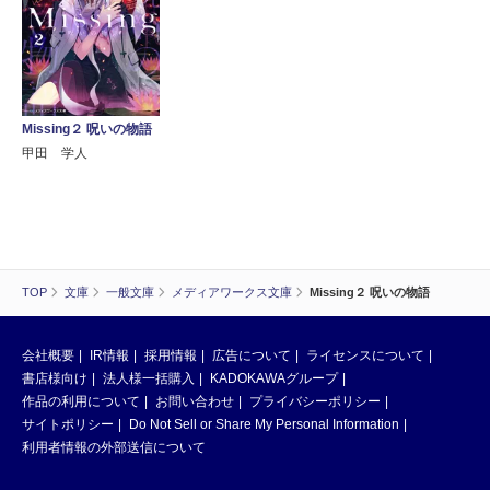
Missing２ 呪いの物語
甲田 学人
TOP
文庫
一般文庫
メディアワークス文庫
Missing２ 呪いの物語
会社概要
IR情報
採用情報
広告について
ライセンスについて
書店様向け
法人様一括購入
KADOKAWAグループ
作品の利用について
お問い合わせ
プライバシーポリシー
サイトポリシー
Do Not Sell or Share My Personal Information
利用者情報の外部送信について