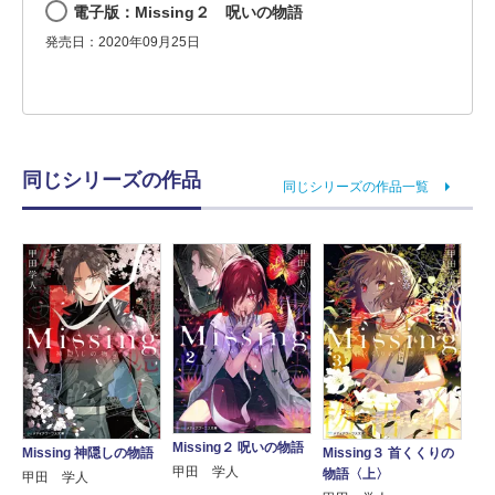
電子版：Missing２ 呪いの物語
発売日：2020年09月25日
同じシリーズの作品
同じシリーズの作品一覧
Missing２ 呪いの物語
Missing 神隠しの物語
Missing３ 首くくりの
甲田 学人
物語〈上〉
甲田 学人