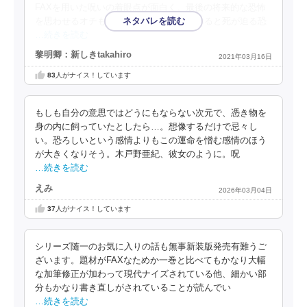
FAXを用いた呪いの着眼点が面白く、最後の将来的な恐怖
を思わせるオチもいい。また、前巻と比べると死が迫る恐
…続きを読む
黎明卿：新しきtakahiro
2021年03月16日
83
人がナイス！しています
もしも自分の意思ではどうにもならない次元で、憑き物を
身の内に飼っていたとしたら…。想像するだけで忌々し
い。恐ろしいという感情よりもこの運命を憎む感情のほう
が大きくなりそう。木戸野亜紀、彼女のように。呪
…続きを読む
えみ
2026年03月04日
37
人がナイス！しています
シリーズ随一のお気に入りの話も無事新装版発売有難うご
ざいます。題材がFAXなためか一巻と比べてもかなり大幅
な加筆修正が加わって現代ナイズされている他、細かい部
分もかなり書き直しがされていることが読んでい
…続きを読む