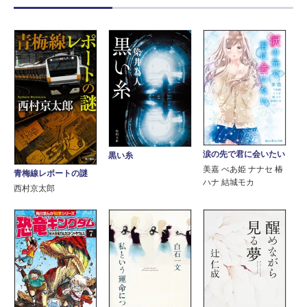
涙の先で君に会いたい
黒い糸
美嘉 べあ姫 ナナセ 椿
青梅線レポートの謎
ハナ 結城モカ
西村京太郎