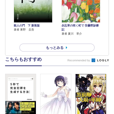
殺人の門 下 新装版
勿忘草の咲く町で 安曇野診療
著者 東野 圭吾
記
著者 夏川 草介
もっとみる
こちらもおすすめ
Recommended by