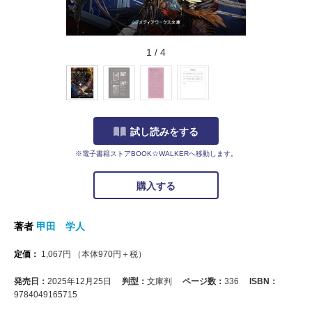
1
/
4
試し読みをする
※電子書籍ストアBOOK☆WALKERへ移動します。
購入する
著者
甲田 学人
定価：
1,067
円
（本体
970
円＋税）
発売日：
2025年12月25日
判型：
文庫判
ページ数：
336
ISBN：
9784049165715