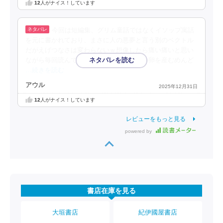
12
人がナイス！しています
今回は短編集、グリム童話ではなくイソップ寓話
を元に書かれており、まさに人の悪夢と言う別のベクトル
だがえげつなさは変わらないｗ想像したら痛い痛いと思い
ながら毎回読んでる。サブタイトルの金の卵を産むめんど
…続きを読む
アウル
2025年12月31日
12
人がナイス！しています
レビューをもっと見る
powered by
書店在庫を見る
大垣書店
紀伊國屋書店