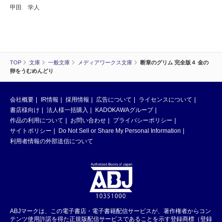
甲田 学人
TOP
文庫
一般文庫
メディアワークス文庫
断章のグリム 完全版４ 金の
卵をうむめんどり
会社概要
IR情報
採用情報
広告について
ライセンスについて
書店様向け
法人様一括購入
KADOKAWAグループ
作品の利用について
お問い合わせ
プライバシーポリシー
サイトポリシー
Do Not Sell or Share My Personal Information
利用者情報の外部送信について
ABJマークは、この電子書店・電子書籍配信サービスが、著作権者からコン
テンツ使用許諾を得た正規版配信サービスであることを示す登録商標（登録