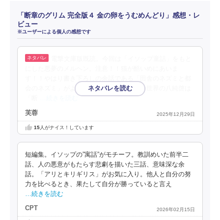
「断章のグリム 完全版４ 金の卵をうむめんどり」感想・レ
ビュー
※ユーザーによる個人の感想です
電撃文庫版既読。今回は「イソップ童話」をもと
にした悪夢のメルヘン。注意！！猫が酷いめにあいま
す！！やはり書き下ろしの余話である「田舎のネズミと都
会のネズミ」がよかった。この神の悪夢の世界の八純啓は
「断
…続きを読む
芙蓉
2025年12月29日
15
人がナイス！しています
短編集。イソップの”寓話”がモチーフ。教訓めいた前半二
話、人の悪意がもたらす悲劇を描いた三話、意味深な余
話。「アリとキリギリス」がお気に入り。他人と自分の努
力を比べるとき、果たして自分が勝っていると言え
…続きを読む
CPT
2026年02月15日