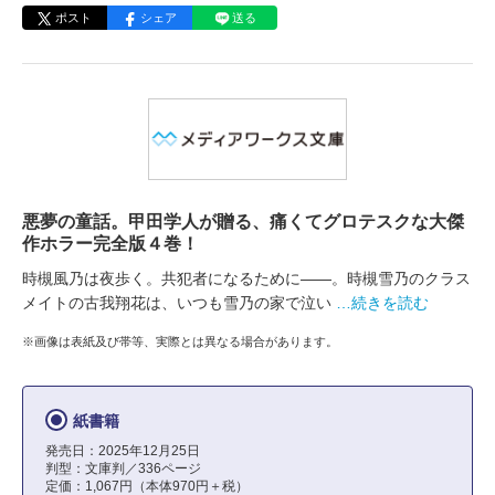
ポスト
シェア
送る
悪夢の童話。甲田学人が贈る、痛くてグロテスクな大傑
作ホラー完全版４巻！
時槻風乃は夜歩く。共犯者になるために――。時槻雪乃のクラス
メイトの古我翔花は、いつも雪乃の家で泣い
…続きを読む
※画像は表紙及び帯等、実際とは異なる場合があります。
紙書籍
発売日：2025年12月25日
判型：文庫判／336ページ
定価：1,067円（本体970円＋税）