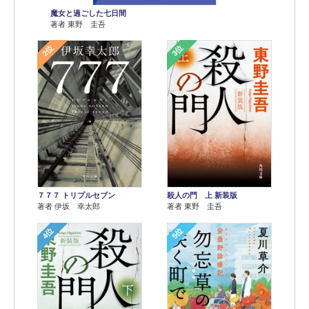
魔女と過ごした七日間
著者 東野 圭吾
2位
3位
７７７ トリプルセブン
殺人の門 上 新装版
著者 伊坂 幸太郎
著者 東野 圭吾
4位
5位