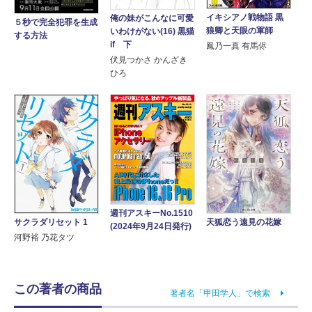
イキシアノ戦物語 黒
俺の妹がこんなに可愛
５秒で完全犯罪を生成
狼卿と天眼の軍師
いわけがない(16) 黒猫
する方法
if 下
鳳乃一真 有馬侭
伏見つかさ かんざき
ひろ
週刊アスキーNo.1510
サクラダリセット 1
天狐恋う遠見の花嫁
(2024年9月24日発行)
河野裕 乃花タツ
この著者の商品
著者名「甲田学人」で検索