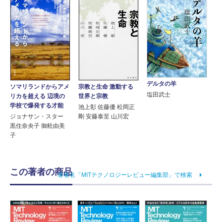
デルタの羊
ソマリランドからアメ
宗教と生命 激動する
塩田武士
リカを超える 辺境の
世界と宗教
学校で爆発する才能
池上彰 佐藤優 松岡正
ジョナサン・スター
剛 安藤泰至 山川宏
黒住奈央子 御舩由美
子
この著者の商品
著者名「MITテクノロジーレビュー編集部」で検索