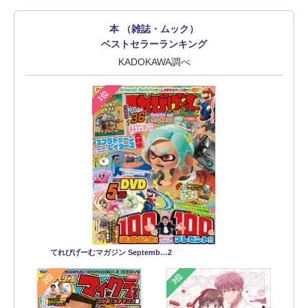
本 （雑誌・ムック）
ベストセラーランキング
KADOKAWA調べ
1位
てれびげーむマガジン Septemb…2
2位
3位