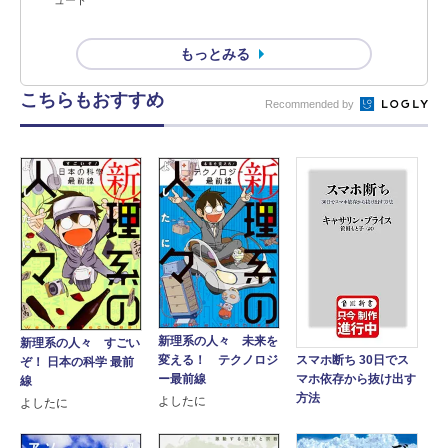
ュート
もっとみる
こちらもおすすめ
Recommended by
新理系の人々 未来を
新理系の人々 すごい
スマホ断ち 30日でス
変える！ テクノロジ
ぞ！ 日本の科学 最前
マホ依存から抜け出す
ー最前線
線
方法
よしたに
よしたに