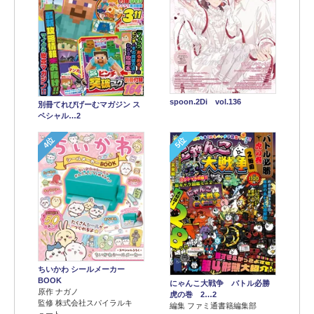
spoon.2Di vol.136
別冊てれびげーむマガジン ス
ペシャル…2
4位
5位
ちいかわ シールメーカー
BOOK
にゃんこ大戦争 バトル必勝
原作 ナガノ
虎の巻 2…2
監修 株式会社スパイラルキ
編集 ファミ通書籍編集部