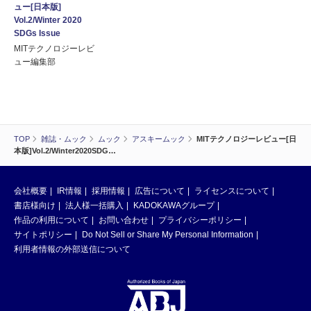
ュー[日本版]
Vol.2/Winter 2020
SDGs Issue
MITテクノロジーレビ
ュー編集部
TOP
雑誌・ムック
ムック
アスキームック
MITテクノロジーレビュー[日
本版]Vol.2/Winter2020SDG…
会社概要
IR情報
採用情報
広告について
ライセンスについて
書店様向け
法人様一括購入
KADOKAWAグループ
作品の利用について
お問い合わせ
プライバシーポリシー
サイトポリシー
Do Not Sell or Share My Personal Information
利用者情報の外部送信について