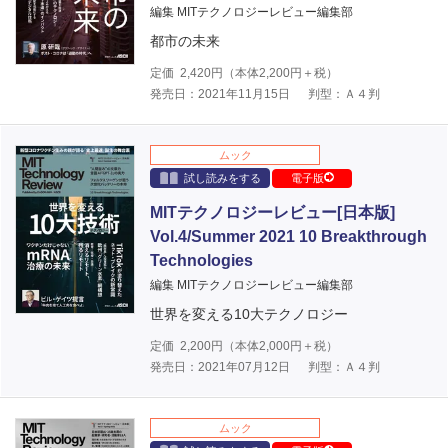
編集 MITテクノロジーレビュー編集部
都市の未来
定価
2,420
円（本体
2,200
円＋税）
発売日：2021年11月15日
判型：Ａ４判
ムック
試し読みをする
電子版
MITテクノロジーレビュー[日本版]
Vol.4/Summer 2021 10 Breakthrough
Technologies
編集 MITテクノロジーレビュー編集部
世界を変える10大テクノロジー
定価
2,200
円（本体
2,000
円＋税）
発売日：2021年07月12日
判型：Ａ４判
ムック