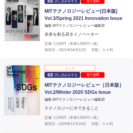
試し読みをする
電子版
MITテクノロジーレビュー[日本版]
Vol.3/Spring 2021 Innovation Issue
編集 MITテクノロジーレビュー編集部
未来を創る若きイノベーター
定価
2,200
円（本体
2,000
円＋税）
発売日：2021年04月12日
判型：Ａ４判
ムック
試し読みをする
電子版
MITテクノロジーレビュー［日本版］
Vol.2/Winter 2020 SDGs Issue
編集 MITテクノロジーレビュー編集部
テクノロジーに今できること
定価
2,200
円（本体
2,000
円＋税）
発売日：2020年12月10日
判型：Ａ４判