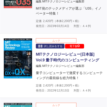
編集 MITテクノロジーレビュー編集部
MIT発のテックメディアが選ぶ「U35」イノ
ベーター特集！
定価
2,420
円（本体
2,200
円＋税）
発売日：2023年03月14日
判型：Ａ４判
ムック
試し読みをする
電子版
MITテクノロジーレビュー[日本版]
Vol.9 量子時代のコンピューティング
編集 MITテクノロジーレビュー編集部
量子コンピューターで激変するコンピューテ
ィングの最前線を総力特集！
定価
2,420
円（本体
2,200
円＋税）
発売日：2022年12月13日
判型：Ａ４判
ムック