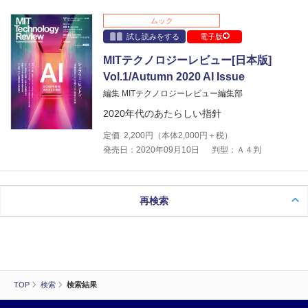
ムック
試し読みをする
電子版
MITテクノロジーレビュー[日本版]
Vol.1/Autumn 2020 AI Issue
編集 MITテクノロジーレビュー編集部
2020年代のあたらしい指針
定価
2,200
円（本体
2,000
円＋税）
発売日：2020年09月10日
判型：Ａ４判
再検索
TOP
検索
検索結果