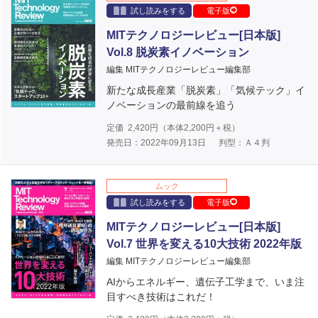
試し読みをする
電子版
MITテクノロジーレビュー[日本版]
Vol.8 脱炭素イノベーション
編集 MITテクノロジーレビュー編集部
新たな成長産業「脱炭素」「気候テック」イ
ノベーションの最前線を追う
定価
2,420
円（本体
2,200
円＋税）
発売日：2022年09月13日
判型：Ａ４判
ムック
試し読みをする
電子版
MITテクノロジーレビュー[日本版]
Vol.7 世界を変える10大技術 2022年版
編集 MITテクノロジーレビュー編集部
AIからエネルギー、遺伝子工学まで、いま注
目すべき技術はこれだ！