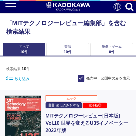
「MITテクノロジーレビュー編集部」を含む
検索結果
すべて
書誌
映像・ゲーム
10
件
10
件
0
件
10
検索結果
件
発売中・公開中のみを表示
絞り込み
ムック
試し読みをする
電子版
MITテクノロジーレビュー[日本版]
Vol.10 世界を変えるU35イノベーター
2022年版