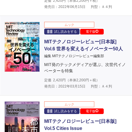
定価
2,420
円（本体
2,200
円＋税）
発売日：2022年06月15日
判型：Ａ４判
ムック
試し読みをする
電子版
MITテクノロジーレビュー[日本版]
Vol.6 世界を変えるイノベーター50人
編集 MITテクノロジーレビュー編集部
MIT発のテックメディアが選ぶ、次世代イノ
ベーターを特集
定価
2,420
円（本体
2,200
円＋税）
発売日：2022年03月15日
判型：Ａ４判
ムック
試し読みをする
電子版
MITテクノロジーレビュー[日本版]
Vol.5 Cities Issue