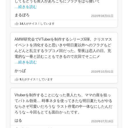
してもどうも善人があちこちにフラグをばら撒いて
…続きを読む
まるぼろ
2020年08月01日
14
人がナイス！しています
AMW研究会でVTuberを制作するシリーズ6弾。クリスマス
イベントを消化すると思いきや明日夏以外へのフラグもど
んどんと乱立するラブコメ回だった。聖夜は恋人の日。充
電的な一冊と読むこともできるので次回でそこにメ
…続きを読む
かっぱ
2020年10月01日
9
人がナイス！しています
Vtuberを制作することになった善人たち、ママの座を狙っ
てバトル勃発… 時事ネタを使ってきたな明日夏たちがやる
ならさぞ可愛いだろうな ラスト停電の中一体なにしたんだ
ろうな～今回もとても面白かったです。
はる
2020年07月19日