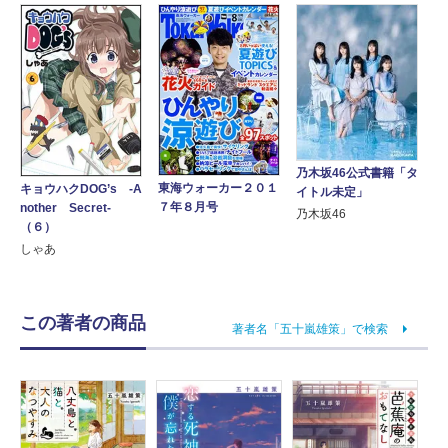
乃木坂46公式書籍「タ
東海ウォーカー２０１
キョウハクDOG’s -A
イトル未定」
７年８月号
nother Secret-
乃木坂46
（６）
しゃあ
この著者の商品
著者名「五十嵐雄策」で検索