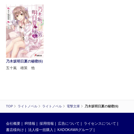
乃木坂明日夏の秘密(6)
五十嵐 雄策 他
TOP
ライトノベル
ライトノベル
電撃文庫
乃木坂明日夏の秘密(6)
会社概要
IR情報
採用情報
広告について
ライセンスについて
書店様向け
法人様一括購入
KADOKAWAグループ