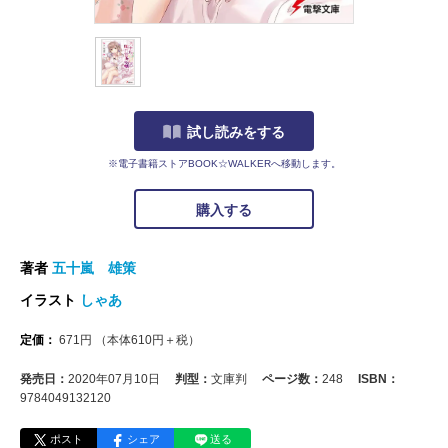
試し読みをする
※電子書籍ストアBOOK☆WALKERへ移動します。
購入する
著者
五十嵐 雄策
イラスト
しゃあ
定価：
671
円
（本体
610
円＋税）
発売日：
2020年07月10日
判型：
文庫判
ページ数：
248
ISBN：
9784049132120
ポスト
シェア
送る