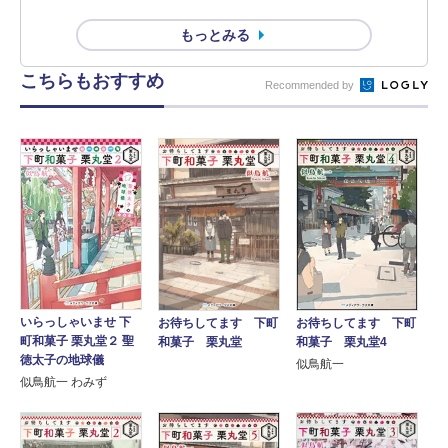
もっとみる
こちらもおすすめ
Recommended by
いらっしゃいませ 下
お待ちしてます 下町
お待ちしてます 下町
町和菓子 栗丸堂２ 聖
和菓子 栗丸堂
和菓子 栗丸堂4
徳太子の地球儀
似鳥航一
似鳥航一 わみず