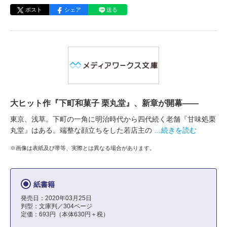
ポスト
シェア
送る
大ヒット作『下町和菓子 栗丸堂』、新章が開幕――
東京、浅草。下町の一角に明治時代から四代続く老舗『甘味処栗
丸堂』はある。端整な顔立ちをした若店主の
…続きを読む
※画像は表紙及び帯等、実際とは異なる場合があります。
紙書籍
発売日：2020年03月25日
判型：文庫判／304ページ
定価：693円（本体630円＋税）