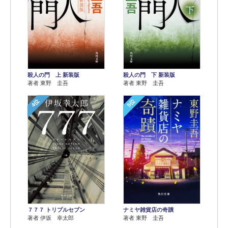
殺人の門 上 新装版
殺人の門 下 新装版
著者 東野 圭吾
著者 東野 圭吾
4位
5位
７７７ トリプルセブン
ナミヤ雑貨店の奇蹟
著者 伊坂 幸太郎
著者 東野 圭吾