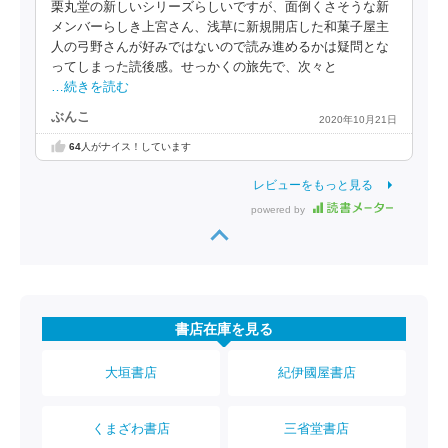
栗丸堂の新しいシリーズらしいですが、面倒くさそうな新
メンバーらしき上宮さん、浅草に新規開店した和菓子屋主
人の弓野さんが好みではないので読み進めるかは疑問とな
ってしまった読後感。せっかくの旅先で、次々と
…続きを読む
ぶんこ
2020年10月21日
64
人がナイス！しています
レビューをもっと見る
powered by
書店在庫を見る
大垣書店
紀伊國屋書店
くまざわ書店
三省堂書店