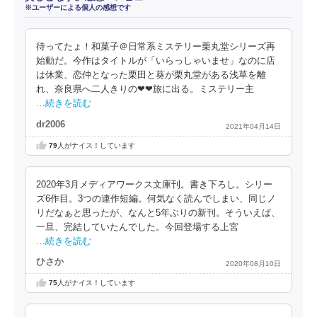
※ユーザーによる個人の感想です
待ってたょ！和菓子＠日常系ミステリー栗丸堂シリーズ再
始動だ。今作はタイトルが「いらっしゃいませ」なのに店
は休業、恋仲となった栗田と葵が栗丸堂がある浅草を離
れ、奈良県へ二人きりの❤❤旅に出る。ミステリー主
…続きを読む
dr2006
2021年04月14日
79
人がナイス！しています
2020年3月メディアワークス文庫刊。書き下ろし。シリー
ズ6作目。3つの連作短編。何気なく読んでしまい、同じノ
リだなぁと思ったが、なんと5年ぶりの新刊。そういえば、
一旦、完結していたんでした。今回登場する上宮
…続きを読む
ひさか
2020年08月10日
75
人がナイス！しています