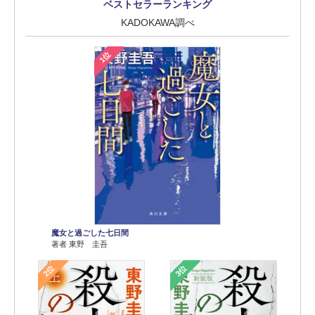
ベストセラーランキング
KADOKAWA調べ
1位
魔女と過ごした七日間
著者 東野 圭吾
2位
3位