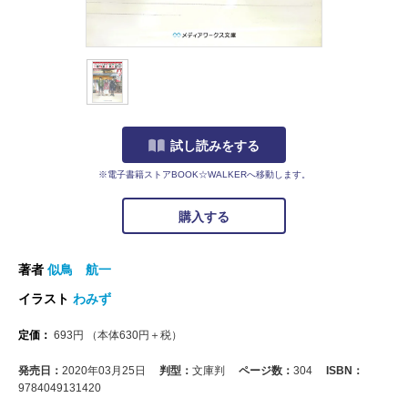
試し読みをする
※電子書籍ストアBOOK☆WALKERへ移動します。
購入する
著者
似鳥 航一
イラスト
わみず
定価：
693
円
（本体
630
円＋税）
発売日：
2020年03月25日
判型：
文庫判
ページ数：
304
ISBN：
9784049131420