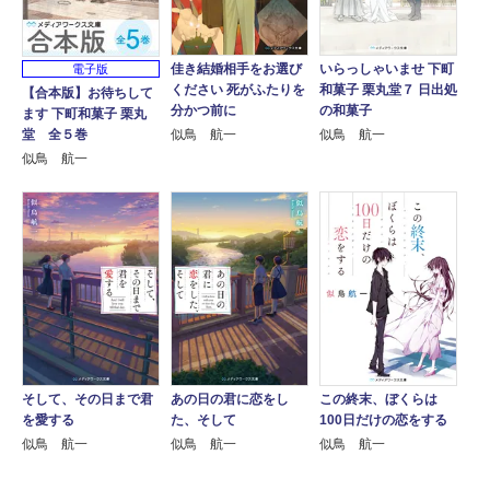
いらっしゃいませ 下町
佳き結婚相手をお選び
電子版
和菓子 栗丸堂７ 日出処
ください 死がふたりを
【合本版】お待ちして
の和菓子
分かつ前に
ます 下町和菓子 栗丸
似鳥 航一
堂 全５巻
似鳥 航一
似鳥 航一
そして、その日まで君
あの日の君に恋をし
この終末、ぼくらは
を愛する
た、そして
100日だけの恋をする
似鳥 航一
似鳥 航一
似鳥 航一