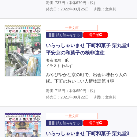
定価
737
円（本体
670
円＋税）
発売日：2022年03月25日
判型：文庫判
一般文庫
試し読みをする
電子版
いらっしゃいませ 下町和菓子 栗丸堂4
平安京の和菓子の検非違使
著者 似鳥 航一
イラスト わみず
みやびやかな京の町で、出会い味わう人の
縁。下町のおいしい人情物語第４弾
定価
715
円（本体
650
円＋税）
発売日：2021年09月22日
判型：文庫判
一般文庫
試し読みをする
電子版
いらっしゃいませ 下町和菓子 栗丸堂3