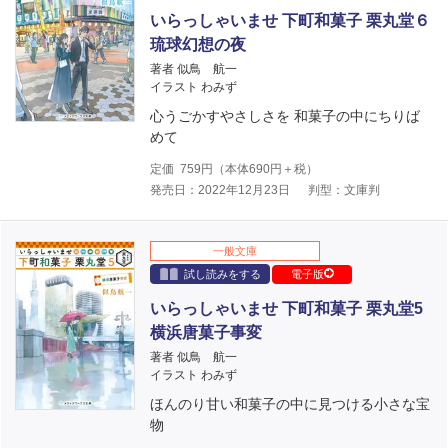
いらっしゃいませ 下町和菓子 栗丸堂６
琉球幻想の夜
著者 似鳥 航一
イラスト わみず
心うごかすやさしさを 和菓子の中にちりば
めて
定価
759
円（本体
690
円＋税）
発売日：2022年12月23日
判型：文庫判
一般文庫
試し読みをする
電子版
いらっしゃいませ 下町和菓子 栗丸堂5
横浜唐菓子事変
著者 似鳥 航一
イラスト わみず
ほんのり甘い和菓子の中に見つける小さな宝
物