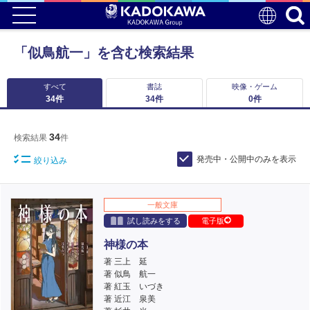
「似鳥航一」を含む検索結果
すべて
書誌
映像・ゲーム
34
件
34
件
0
件
34
検索結果
件
発売中・公開中のみを表示
絞り込み
一般文庫
試し読みをする
電子版
神様の本
著 三上 延
著 似鳥 航一
著 紅玉 いづき
著 近江 泉美