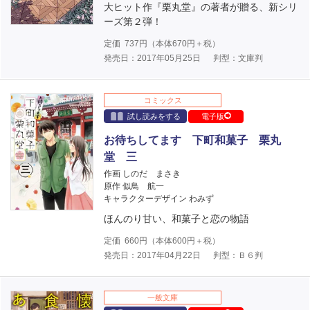
大ヒット作『栗丸堂』の著者が贈る、新シリ
ーズ第２弾！
定価
737
円（本体
670
円＋税）
発売日：2017年05月25日
判型：文庫判
コミックス
試し読みをする
電子版
お待ちしてます 下町和菓子 栗丸
堂 三
作画 しのだ まさき
原作 似鳥 航一
キャラクターデザイン わみず
ほんのり甘い、和菓子と恋の物語
定価
660
円（本体
600
円＋税）
発売日：2017年04月22日
判型：Ｂ６判
一般文庫