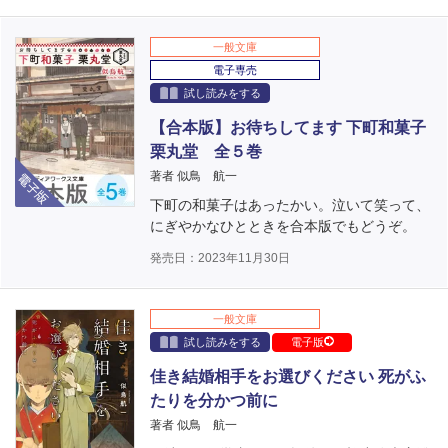
一般文庫
電子専売
試し読みをする
【合本版】お待ちしてます 下町和菓子
栗丸堂 全５巻
電子版
著者 似鳥 航一
下町の和菓子はあったかい。泣いて笑って、
にぎやかなひとときを合本版でもどうぞ。
発売日：2023年11月30日
一般文庫
試し読みをする
電子版
佳き結婚相手をお選びください 死がふ
たりを分かつ前に
著者 似鳥 航一