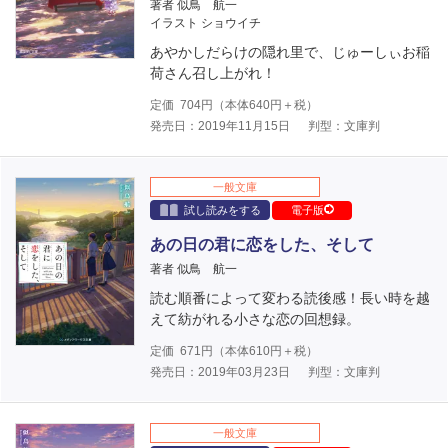
著者 似鳥 航一
イラスト ショウイチ
あやかしだらけの隠れ里で、じゅーしぃお稲
荷さん召し上がれ！
定価
704
円（本体
640
円＋税）
発売日：2019年11月15日
判型：文庫判
一般文庫
試し読みをする
電子版
あの日の君に恋をした、そして
著者 似鳥 航一
読む順番によって変わる読後感！長い時を越
えて紡がれる小さな恋の回想録。
定価
671
円（本体
610
円＋税）
発売日：2019年03月23日
判型：文庫判
一般文庫