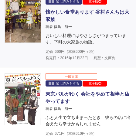
試し読みをする
電子版
懐かしい食堂あります 谷村さんちは大
家族
著者 似鳥 航一
おいしい料理にはやさしさがつまっていま
す。下町の大家族の物語。
定価
660
円（本体
600
円＋税）
発売日：2016年12月22日
判型：文庫判
一般文庫
試し読みをする
電子版
東京バルがゆく 会社をやめて相棒と店
やってます
著者 似鳥 航一
ふと人生で立ち止まったとき、彼らの店に出
会えたら幸せかもしれません
定価
671
円（本体
610
円＋税）