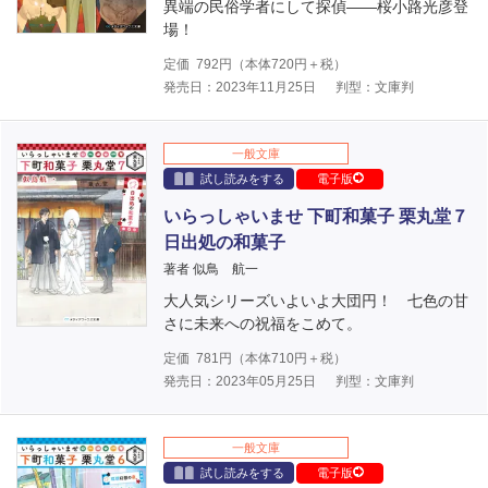
異端の民俗学者にして探偵――桜小路光彦登
場！
定価
792
円（本体
720
円＋税）
発売日：2023年11月25日
判型：文庫判
一般文庫
試し読みをする
電子版
いらっしゃいませ 下町和菓子 栗丸堂７
日出処の和菓子
著者 似鳥 航一
大人気シリーズいよいよ大団円！ 七色の甘
さに未来への祝福をこめて。
定価
781
円（本体
710
円＋税）
発売日：2023年05月25日
判型：文庫判
一般文庫
試し読みをする
電子版