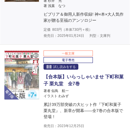
著 杉井 光
著 浅葉 なつ
ビブリア＆御用人新作収録! 神×本×大人気作
家が贈る至福のアンソロジー
定価
803
円（本体
730
円＋税）
発売日：2025年01月24日
判型：文庫判
一般文庫
電子専売
試し読みをする
【合本版】いらっしゃいませ 下町和菓
子 栗丸堂 全7巻
電子版
著者 似鳥 航一
イラスト わみず
累計39万部突破の大ヒット作『下町和菓子
栗丸堂』、新章が開幕――全7巻の合本版で
登場！
発売日：2023年12月25日