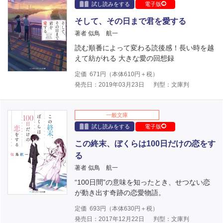
試し読みをする
電子版
そして、その日まで君を愛する
著者 似鳥 航一
読む順番によって変わる読後感！長い時を越
えて紡がれる 大きな愛の回想録
定価
671
円（本体
610
円＋税）
発売日：2019年03月23日
判型：文庫判
一般文庫
試し読みをする
電子版
この終末、ぼくらは100日だけの恋をす
る
著者 似鳥 航一
“100日間”の意味を知ったとき、せつない恋
が動き出す奇跡の恋愛物語。
定価
693
円（本体
630
円＋税）
発売日：2017年12月22日
判型：文庫判