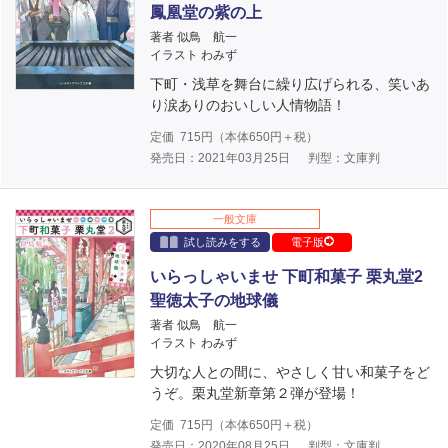
鳳凰堂の紫の上
著者 似鳥 航一
イラスト わみず
下町・浅草を舞台に繰り広げられる、笑いあ
り涙ありのおいしい人情物語！
定価
715
円（本体
650
円＋税）
発売日：2021年03月25日
判型：文庫判
一般文庫
試し読みをする
電子版
いらっしゃいませ 下町和菓子 栗丸堂2
聖徳太子の地球儀
著者 似鳥 航一
イラスト わみず
大切な人との間に、やさしく甘い和菓子をど
うぞ。栗丸堂新章第２弾が登場！
定価
715
円（本体
650
円＋税）
発売日：2020年08月25日
判型：文庫判