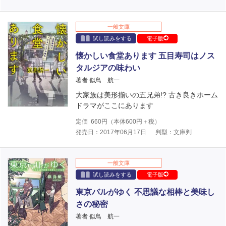
一般文庫
試し読みをする
電子版
懐かしい食堂あります 五目寿司はノス
タルジアの味わい
著者 似鳥 航一
大家族は美形揃いの五兄弟!? 古き良きホーム
ドラマがここにあります
定価
660
円（本体
600
円＋税）
発売日：2017年06月17日
判型：文庫判
一般文庫
試し読みをする
電子版
東京バルがゆく 不思議な相棒と美味し
さの秘密
著者 似鳥 航一