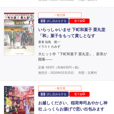
一般文庫
試し読みをする
電子版
いらっしゃいませ 下町和菓子 栗丸堂
「和」菓子をもって貴しとなす
著者 似鳥 航一
イラスト わみず
大ヒット作『下町和菓子 栗丸堂』、新章が
開幕――
定価
693
円（本体
630
円＋税）
発売日：2020年03月25日
判型：文庫判
一般文庫
試し読みをする
電子版
お越しください、稲荷寿司あやかし神
社 ふっくらお揚げで思い出包みます