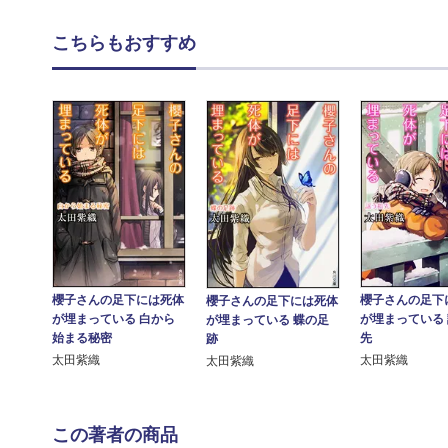
こちらもおすすめ
櫻子さんの足下には死体
櫻子さんの足下
櫻子さんの足下には死体
が埋まっている 白から
が埋まっている
が埋まっている 蝶の足
始まる秘密
先
跡
太田紫織
太田紫織
太田紫織
この著者の商品