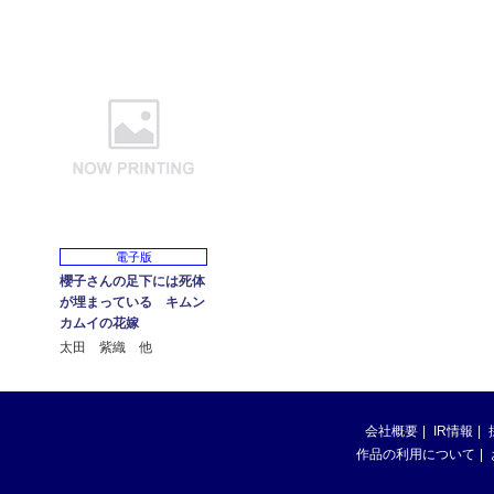
電子版
櫻子さんの足下には死体
が埋まっている キムン
カムイの花嫁
太田 紫織 他
会社概要
IR情報
作品の利用について