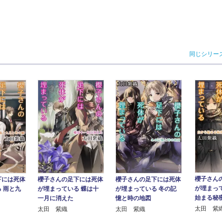
同じシリー
櫻子さん
下には死体
櫻子さんの足下には死体
櫻子さんの足下には死体
が埋まっ
 雨と九
が埋まっている 蝶は十
が埋まっている 冬の記
始まる秘
一月に消えた
憶と時の地図
太田 紫
太田 紫織
太田 紫織