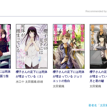
Recommended b
には死体
櫻子さんの足下には死体
櫻子さんの足下には死体
櫻子さんの足
 謡う指
が埋まっている（２）
が埋まっている ジュリ
が埋まってい
エットの告白
月と君の嘘
水口十 太田紫織 鉄雄
太田紫織
太田紫織
著者名「太田