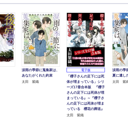
涙雨の季節に蒐集家は、
涙雨の季
電子版
あなたがくれた約束
夏に遺し
「櫻子さんの足下には死
体が埋まっている」シリ
太田 紫織
太田 紫
ーズ17冊合本版 『櫻子
さんの足下には死体が埋
まっている』～『櫻子さ
んの足下には死体が埋ま
っている 櫻花の葬送』
太田 紫織