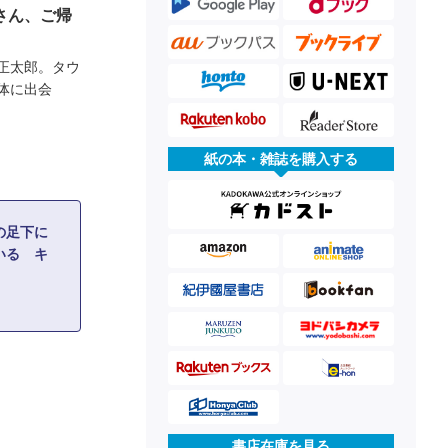
さん、ご帰
正太郎。タウ
体に出会
紙の本・雑誌を購入する
の足下に
いる キ
書店在庫を見る