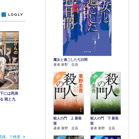
y
魔女と過ごした七日間
著者 東野 圭吾
2位
3位
下には死体
る 雨と九
殺人の門 上 新装
殺人の門 下 新装
版
版
著者 東野 圭吾
著者 東野 圭吾
紫織」で検索