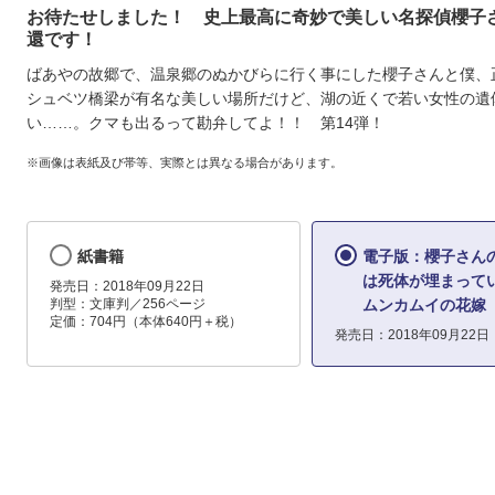
お待たせしました！ 史上最高に奇妙で美しい名探偵櫻子
還です！
ばあやの故郷で、温泉郷のぬかびらに行く事にした櫻子さんと僕、
シュベツ橋梁が有名な美しい場所だけど、湖の近くで若い女性の遺
い……。クマも出るって勘弁してよ！！ 第14弾！
※画像は表紙及び帯等、実際とは異なる場合があります。
紙書籍
電子版：櫻子さん
は死体が埋まって
発売日：2018年09月22日
判型：文庫判／256ページ
ムンカムイの花嫁
定価：704円（本体640円＋税）
発売日：2018年09月22日