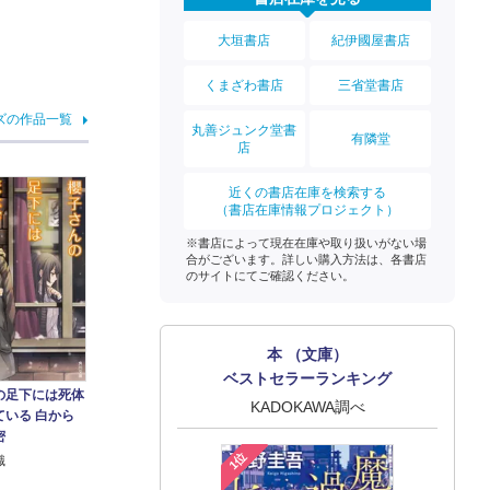
大垣書店
紀伊國屋書店
くまざわ書店
三省堂書店
ズの作品一覧
丸善ジュンク堂書
有隣堂
店
近くの書店在庫を検索する
（書店在庫情報プロジェクト）
※書店によって現在在庫や取り扱いがない場
合がございます。詳しい購入方法は、各書店
のサイトにてご確認ください。
本 （文庫）
ベストセラーランキング
の足下には死体
KADOKAWA調べ
ている 白から
密
1位
織