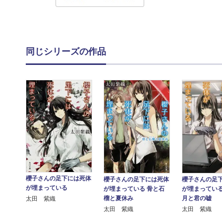
同じシリーズの作品
櫻子さんの足下には死体
櫻子さんの足下には死体
櫻子さんの足
が埋まっている
が埋まっている 骨と石
が埋まっている
榴と夏休み
月と君の嘘
太田 紫織
太田 紫織
太田 紫織