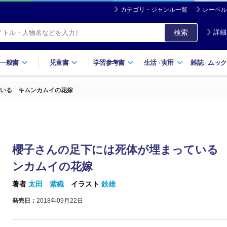
カテゴリ・ジャンル一覧
レーベル
検索
詳細
一般書
児童書
学習参考書
生活
実用
雑誌
ムック
・
・
いる キムンカムイの花嫁
櫻子さんの足下には死体が埋まっている
ンカムイの花嫁
著者
太田 紫織
イラスト
鉄雄
発売日：
2018年09月22日