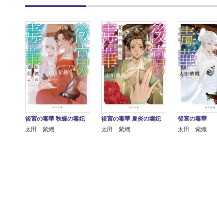
後宮の毒華 秋蝶の毒妃
後宮の毒華 夏炎の幽妃
後宮の毒華
太田 紫織
太田 紫織
太田 紫織