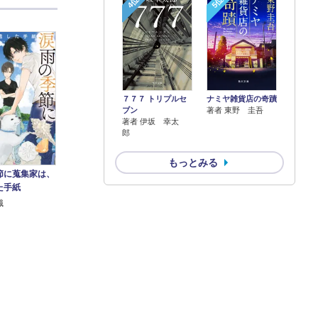
4位
5位
７７７ トリプルセ
ナミヤ雑貨店の奇蹟
ブン
著者 東野 圭吾
著者 伊坂 幸太
郎
もっとみる
節に蒐集家は、
た手紙
織