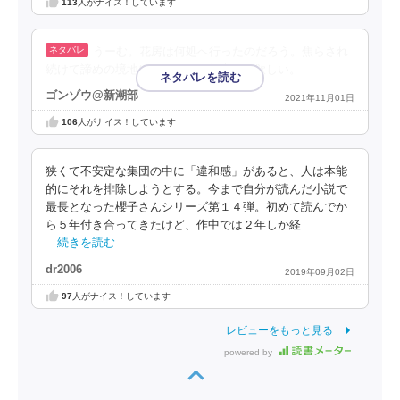
113
人がナイス！しています
うーむ。花房は何処へ行ったのだろう。焦らされ
続けて諦めの境地に。そろそろ収束して欲しい。
ゴンゾウ@新潮部
2021年11月01日
106
人がナイス！しています
狭くて不安定な集団の中に「違和感」があると、人は本能
的にそれを排除しようとする。今まで自分が読んだ小説で
最長となった櫻子さんシリーズ第１４弾。初めて読んでか
ら５年付き合ってきたけど、作中では２年しか経
…続きを読む
dr2006
2019年09月02日
97
人がナイス！しています
レビューをもっと見る
powered by