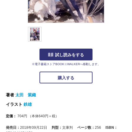
試し読みをする
※電子書籍ストアBOOK☆WALKERへ移動します。
購入する
著者
太田 紫織
イラスト
鉄雄
定価：
704
円
（本体
640
円＋税）
発売日：
2018年09月22日
判型：
文庫判
ページ数：
256
ISBN：