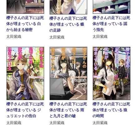
櫻子さんの足下には死
櫻子さんの足下には死
櫻子さんの足下には死
体が埋まっている 白
体が埋まっている 謡
体が埋まっている 蝶
から始まる秘密
う指先
の足跡
太田紫織
太田紫織
太田紫織
櫻子さんの足下には死
櫻子さんの足下には死
櫻子さんの足下には死
体が埋まっている ジ
体が埋まっている 雨
体が埋まっている 狼
ュリエットの告白
と九月と君の嘘
の時間
太田紫織
太田紫織
太田紫織