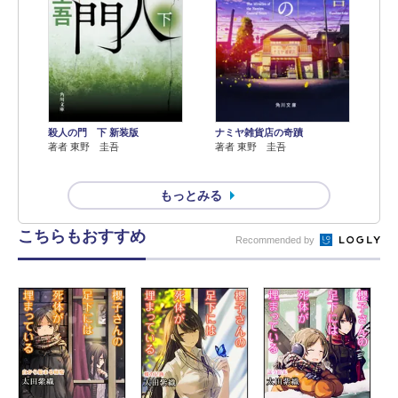
殺人の門 下 新装版
ナミヤ雑貨店の奇蹟
著者 東野 圭吾
著者 東野 圭吾
もっとみる
こちらもおすすめ
Recommended by