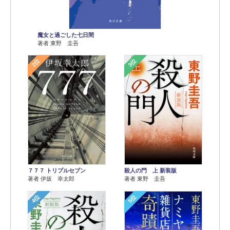
魔女と過ごした七日間
著者 東野 圭吾
2位
3位
７７７ トリプルセブン
殺人の門 上 新装版
著者 伊坂 幸太郎
著者 東野 圭吾
4位
5位