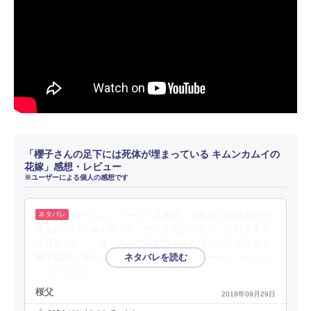
「櫻子さんの足下には死体が埋まっている キムンカムイの
花嫁」感想・レビュー
※ユーザーによる個人の感想です
櫻子さんシリーズ１４巻目。九条家に盗聴器が仕
込まれていた事を巡って、櫻子さんは「花房」と対決する
と意気込む。「梅」さんの誕生日？？を祝って正太郎達は
糠平温泉に湯治に行く。櫻子さん達はフィールドワークの
…続きを読む
桜父
2018年09月29日