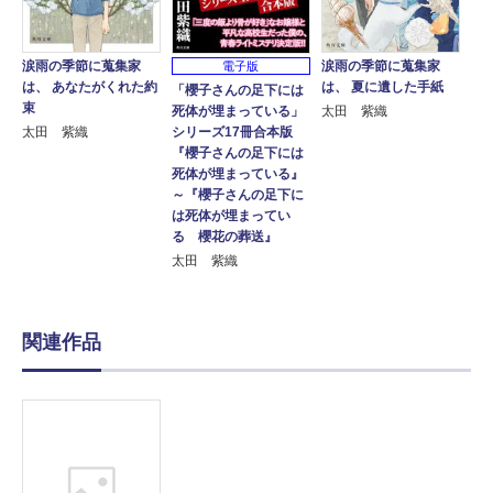
涙雨の季節に蒐集家
涙雨の季節に蒐集家
電子版
は、 あなたがくれた約
は、 夏に遺した手紙
「櫻子さんの足下には
束
死体が埋まっている」
太田 紫織
シリーズ17冊合本版
太田 紫織
『櫻子さんの足下には
死体が埋まっている』
～『櫻子さんの足下に
は死体が埋まってい
る 櫻花の葬送』
太田 紫織
関連作品