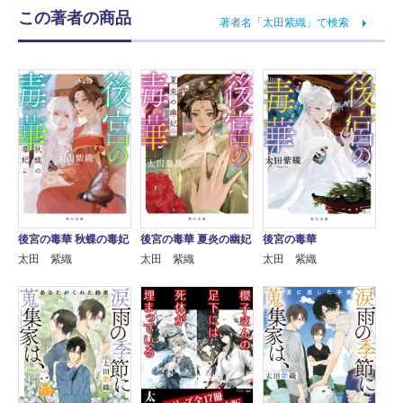
この著者の商品
著者名「太田紫織」で検索
後宮の毒華 秋蝶の毒妃
後宮の毒華 夏炎の幽妃
後宮の毒華
太田 紫織
太田 紫織
太田 紫織