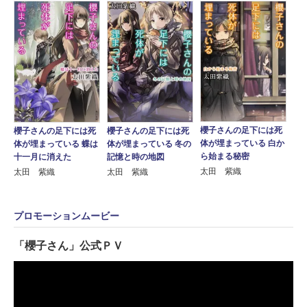
櫻子さんの足下には死
櫻子さんの足下には死
櫻子さんの足下には死
体が埋まっている 白か
体が埋まっている 蝶は
体が埋まっている 冬の
ら始まる秘密
十一月に消えた
記憶と時の地図
太田 紫織
太田 紫織
太田 紫織
プロモーションムービー
「櫻子さん」公式ＰＶ