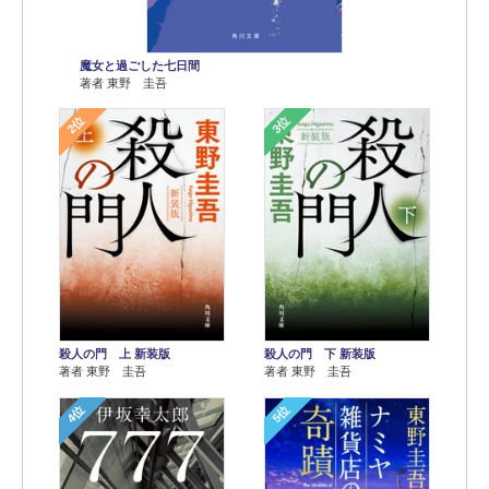
魔女と過ごした七日間
著者 東野 圭吾
2位
3位
殺人の門 上 新装版
殺人の門 下 新装版
著者 東野 圭吾
著者 東野 圭吾
4位
5位