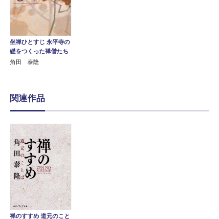
坐禅ひとすじ 永平寺の
礎をつくった禅僧たち
角田 泰隆
関連作品
禅のすすめ 道元のこと