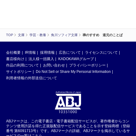
TOP
文庫
学芸・教養
角川ソフィア文庫
禅のすすめ 道元のことば
会社概要
IR情報
採用情報
広告について
ライセンスについて
書店様向け
法人様一括購入
KADOKAWAグループ
作品の利用について
お問い合わせ
プライバシーポリシー
サイトポリシー
Do Not Sell or Share My Personal Information
利用者情報の外部送信について
ABJマークは、この電子書店・電子書籍配信サービスが、著作権者からコン
テンツ使用許諾を得た正規版配信サービスであることを示す登録商標（登録
番号 第6091713号）です。ABJマークの詳細、ABJマークを掲示しているサ
ービスの一覧はこちら。