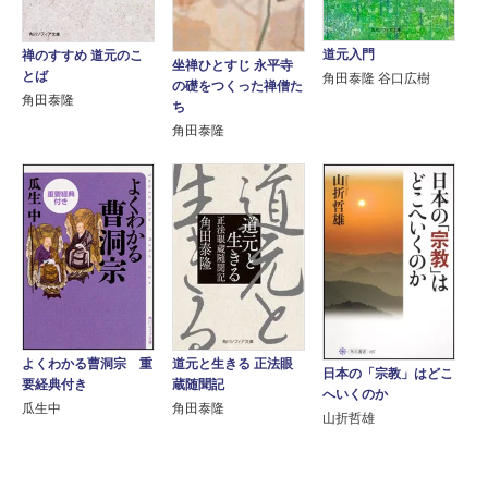
道元入門
禅のすすめ 道元のこ
坐禅ひとすじ 永平寺
とば
角田泰隆 谷口広樹
の礎をつくった禅僧た
角田泰隆
ち
角田泰隆
よくわかる曹洞宗 重
道元と生きる 正法眼
日本の「宗教」はどこ
要経典付き
蔵随聞記
へいくのか
瓜生中
角田泰隆
山折哲雄