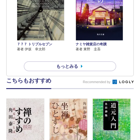
７７７ トリプルセブン
ナミヤ雑貨店の奇蹟
著者 伊坂 幸太郎
著者 東野 圭吾
もっとみる
こちらもおすすめ
Recommended by