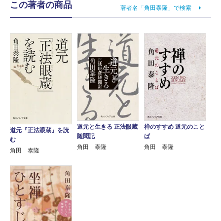
この著者の商品
著者名「角田泰隆」で検索
道元と生きる 正法眼蔵
禅のすすめ 道元のこと
道元『正法眼蔵』を読
随聞記
ば
む
角田 泰隆
角田 泰隆
角田 泰隆