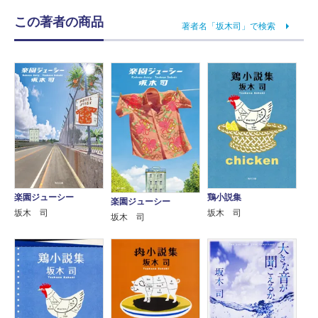
この著者の商品
著者名「坂木司」で検索
楽園ジューシー
鶏小説集
楽園ジューシー
坂木 司
坂木 司
坂木 司