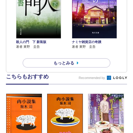
殺人の門 下 新装版
ナミヤ雑貨店の奇蹟
著者 東野 圭吾
著者 東野 圭吾
もっとみる
こちらもおすすめ
Recommended by