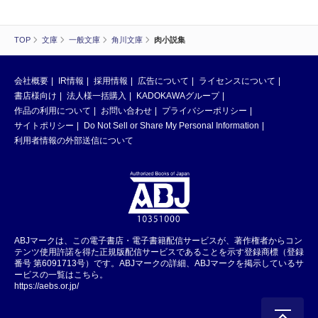
TOP
文庫
一般文庫
角川文庫
肉小説集
会社概要
IR情報
採用情報
広告について
ライセンスについて
書店様向け
法人様一括購入
KADOKAWAグループ
作品の利用について
お問い合わせ
プライバシーポリシー
サイトポリシー
Do Not Sell or Share My Personal Information
利用者情報の外部送信について
ABJマークは、この電子書店・電子書籍配信サービスが、著作権者からコン
テンツ使用許諾を得た正規版配信サービスであることを示す登録商標（登録
番号 第6091713号）です。ABJマークの詳細、ABJマークを掲示しているサ
ービスの一覧はこちら。
https://aebs.or.jp/