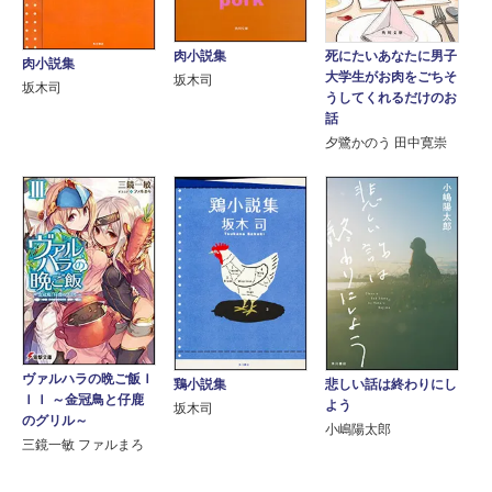
肉小説集
死にたいあなたに男子
肉小説集
大学生がお肉をごちそ
坂木司
坂木司
うしてくれるだけのお
話
夕鷺かのう 田中寛崇
ヴァルハラの晩ご飯Ｉ
鶏小説集
悲しい話は終わりにし
ＩＩ ～金冠鳥と仔鹿
よう
坂木司
のグリル～
小嶋陽太郎
三鏡一敏 ファルまろ