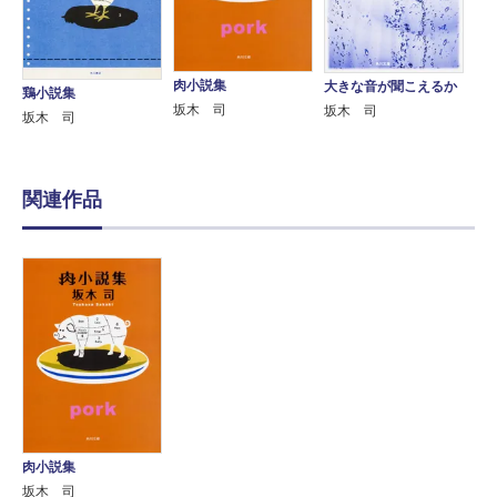
肉小説集
大きな音が聞こえるか
鶏小説集
坂木 司
坂木 司
坂木 司
関連作品
肉小説集
坂木 司