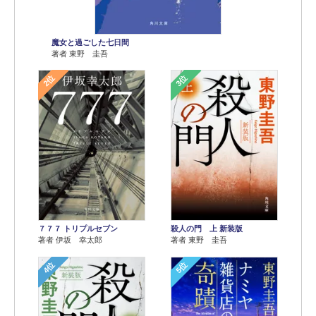
魔女と過ごした七日間
著者 東野 圭吾
2位
3位
７７７ トリプルセブン
殺人の門 上 新装版
著者 伊坂 幸太郎
著者 東野 圭吾
4位
5位