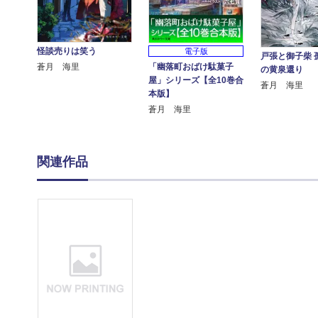
怪談売りは笑う
電子版
戸張と御子柴 
「幽落町おばけ駄菓子
蒼月 海里
の黄泉還り
屋」シリーズ【全10巻合
蒼月 海里
本版】
蒼月 海里
関連作品