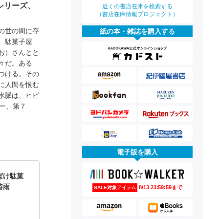
シリーズ、
近くの書店在庫を検索する
（書店在庫情報プロジェクト）
の世の間に存
紙の本・雑誌を購入する
、駄菓子屋
お）さんとと
々だ。ある
つける。その
に人間を恨む
水脈は、ヒビ
ー、第７
電子版を購入
ばけ駄菓
時雨
8/13 23:59:59まで
SALE対象アイテム