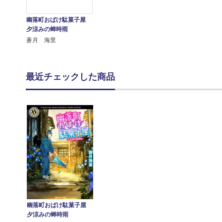
幽落町おばけ駄菓子屋
夕涼みの蝉時雨
蒼月 海里
最近チェックした商品
幽落町おばけ駄菓子屋
夕涼みの蝉時雨