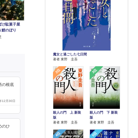
ばけ駄菓子屋
う鯉のぼり
里
魔女と過ごした七日間
著者 東野 圭吾
2位
3位
語の根底
9年12月30日
殺人の門 上 新装
殺人の門 下 新装
版
版
著者 東野 圭吾
著者 東野 圭吾
めのひ
4位
5位