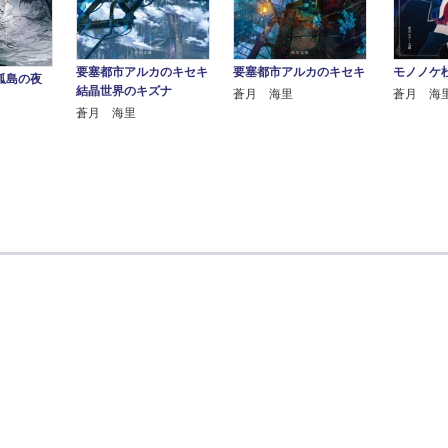
要塞都市アルカのキセキ
要塞都市アルカのキセキ
モノノケ
孤島の夜
結晶世界のキズナ
蒼月 海里
蒼月 海
蒼月 海里