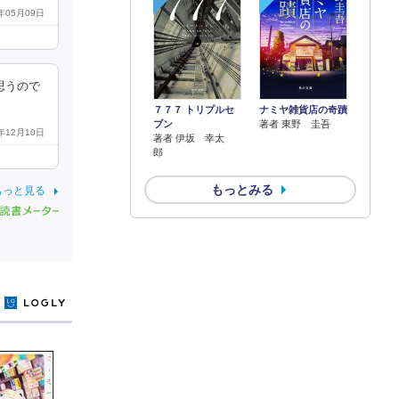
8年05月09日
思うので
７７７ トリプルセ
ナミヤ雑貨店の奇蹟
ブン
著者 東野 圭吾
6年12月10日
著者 伊坂 幸太
郎
もっとみる
もっと見る
y