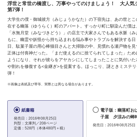
浮世と常世の橋渡し、万事やってのけましょう！ 大人気
第7弾！
大学生の僕・御城彼方（みじょうかなた）の下宿先は、あの世とこ
在する幽落（ゆうらく）町のアパート。すっかり町に馴染んだ僕は
「水無月堂（みなづきどう）」の店主で大家さんでもある水脈（み
もに、幽霊や妖怪から持ち込まれる悩み事やトラブルを解決する日
日、駄菓子屋の用心棒猫目さんと大掃除の中、見慣れる瀬戸物を見
正体は付喪神だった。「まだ使えるのに捨てられてしまった」ため
ようになり、それが彼らをアヤカシにしてしまったことに気付いた
や割れを修復する<金継ぎ>を提案する。ほっこり、謎ときミステリ
弾！
※画像は表紙及び帯等、実際とは異なる場合があります。
紙書籍
電子版：幽落町お
子屋 夕涼みの蝉
発売日：2016年08月25日
判型：文庫判／208ページ
発売日：2016年08月25日
定価：528円（本体480円＋税）