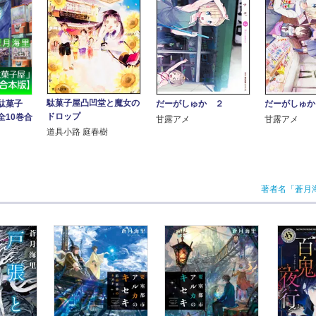
駄菓子屋凸凹堂と魔女の
駄菓子
だーがしゅか ２
だーがしゅか
ドロップ
全10巻合
甘露アメ
甘露アメ
道具小路 庭春樹
著者名「蒼月