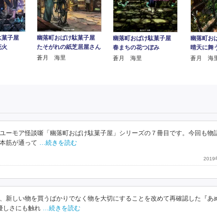
駄菓子屋
幽落町おばけ駄菓子屋
幽落町お
幽落町おばけ駄菓子屋
花火
たそがれの紙芝居屋さん
晴天に舞
春まちの花つぼみ
蒼月 海里
蒼月 海
蒼月 海里
ユーモア怪談噺「幽落町おばけ駄菓子屋」シリーズの７冊目です。今回も物
本筋が通って
…続きを読む
201
、新しい物を買うばかりでなく物を大切にすることを改めて再確認した『あ
優しさにも触れ
…続きを読む