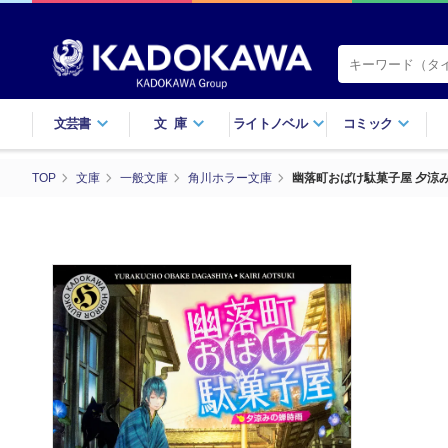
文芸書
文庫
ライトノベル
コミック
TOP
文庫
一般文庫
角川ホラー文庫
幽落町おばけ駄菓子屋 夕涼