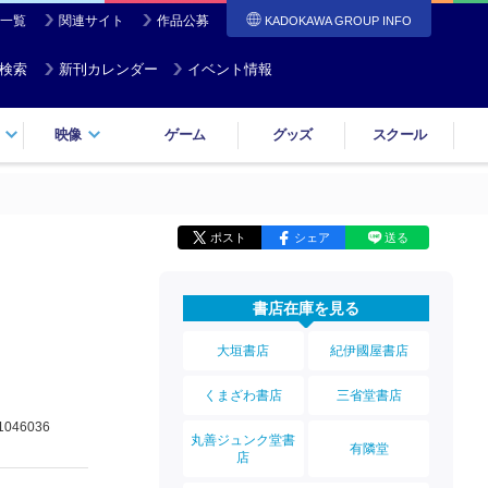
一覧
関連サイト
作品公募
KADOKAWA GROUP INFO
検索
新刊カレンダー
イベント情報
映像
ゲーム
グッズ
スクール
ポスト
シェア
送る
書店在庫を見る
大垣書店
紀伊國屋書店
くまざわ書店
三省堂書店
1046036
丸善ジュンク堂書
有隣堂
店