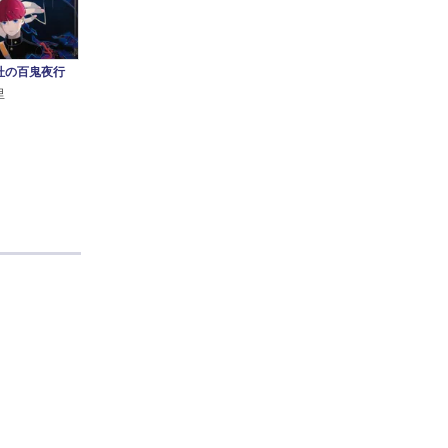
杜の百鬼夜行
里