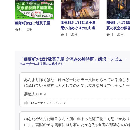
幽落町おばけ駄菓子屋
幽落町おばけ
幽落町おばけ駄菓子屋
思い出めぐりの幻灯機
夏の夜空の夢
蒼月 海里
蒼月 海里
蒼月 海里
「幽落町おばけ駄菓子屋 夕涼みの蝉時雨」感想・レビュー
※ユーザーによる個人の感想です
あんまり怖くはないけれど一応ホラー文庫から出ている癒し系
に流れている精神は人としてのとても立派な教えでちゃんと一
夢追人００９
165
人がナイス！しています
物をため込んだ猫目さんの所に集まった瀬戸物にも思いがあり
に』。雷獣の子は無事に辿り着いたかな?元医者の都築さんの