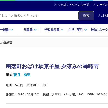
カテゴリ・ジャンル一覧
レーベル
検索
詳細
一般書
児童書
学習参考書
生活
実用
雑誌
ムック
・
・
みの蝉時雨
幽落町おばけ駄菓子屋 夕涼みの蝉時雨
著者
蒼月 海里
定価：
528
円 （本体
480
円＋税）
発売日：
2016年08月25日
判型：
文庫判
ページ数：
208
ISBN：
978404