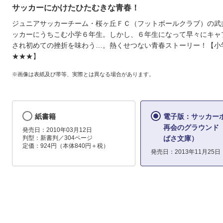
サッカーにかけたひたむきな青春！
ジュニアサッカーチーム・桜ヶ丘ＦＣ（フットボールクラブ）の武
ッカーにうちこむ小学６年生。しかし、６年生になって早々にキャ
され初めての挫折を味わう…。熱くせつない青春ストーリー！【
★★★】
※画像は表紙及び帯等、実際とは異なる場合があります。
紙書籍
電子版：サッカー
再会のグラウンド
発売日：2010年03月12日
判型：新書判／304ページ
ばさ文庫）
定価：924円（本体840円＋税）
発売日：2013年11月25日