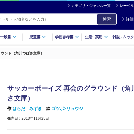
カテゴリ・ジャンル一覧
レーベル
検索
詳細
一般書
児童書
学習参考書
生活
実用
雑誌
ムック
・
・
ラウンド（角川つばさ文庫）
サッカーボーイズ 再会のグラウンド（角
さ文庫）
作
はらだ みずき
絵
ゴツボ×リュウジ
発売日：
2013年11月25日