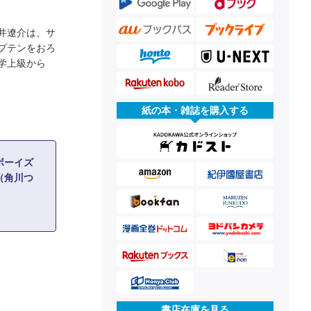
井遼介は、サ
プテンをおろ
小学上級から
紙の本・雑誌を購入する
ボーイズ
（角川つ
書店在庫を見る