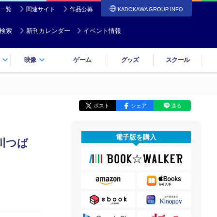
一覧
関連サイト
作品公募
KADOKAWA GROUP INFO
検索
新刊カレンダー
イベント情報
映像
ゲーム
グッズ
スクール
ポスト
シェア
送る
電子版を購入
川つば