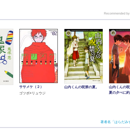
Recommended b
ササメケ（２）
山内くんの呪禁の夏。
山内くんの呪
夏の夕べに約
ゴツボ×リュウジ
著者名「はらだみ