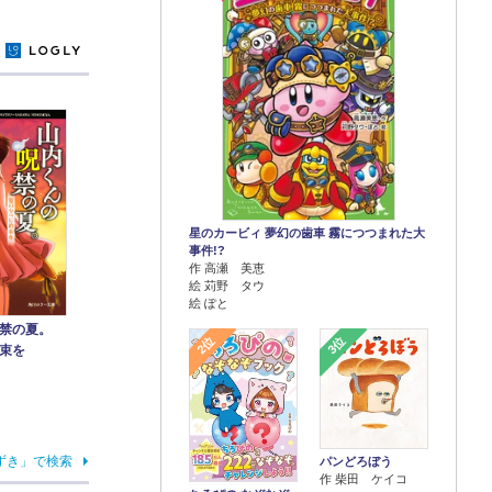
y
星のカービィ 夢幻の歯車 霧につつまれた大
事件!?
作 高瀬 美恵
絵 苅野 タウ
絵 ぽと
禁の夏。
2位
3位
束を
ずき」で検索
パンどろぼう
作 柴田 ケイコ