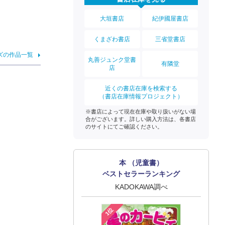
大垣書店
紀伊國屋書店
くまざわ書店
三省堂書店
ズの作品一覧
丸善ジュンク堂書
有隣堂
店
近くの書店在庫を検索する
（書店在庫情報プロジェクト）
※書店によって現在在庫や取り扱いがない場
合がございます。詳しい購入方法は、各書店
のサイトにてご確認ください。
本 （児童書）
ベストセラーランキング
KADOKAWA調べ
1位