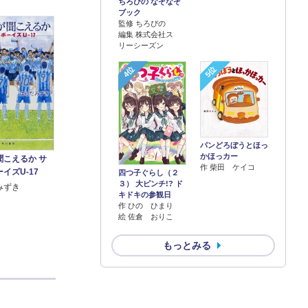
ちろぴの なぞなぞ
ブック
監修 ちろぴの
編集 株式会社ス
リーシーズン
4位
5位
パンどろぼうとほっ
かほっカー
聞こえるか サ
作 柴田 ケイコ
イズU-17
四つ子ぐらし（２
３） 大ピンチ!? ド
みずき
キドキの参観日
作 ひの ひまり
絵 佐倉 おりこ
もっとみる