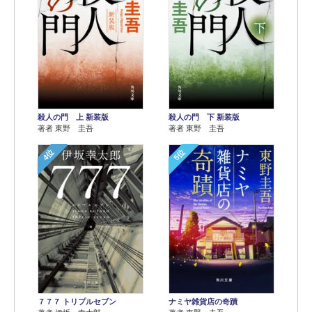
殺人の門 上 新装版
殺人の門 下 新装版
著者 東野 圭吾
著者 東野 圭吾
4位
5位
７７７ トリプルセブン
ナミヤ雑貨店の奇蹟