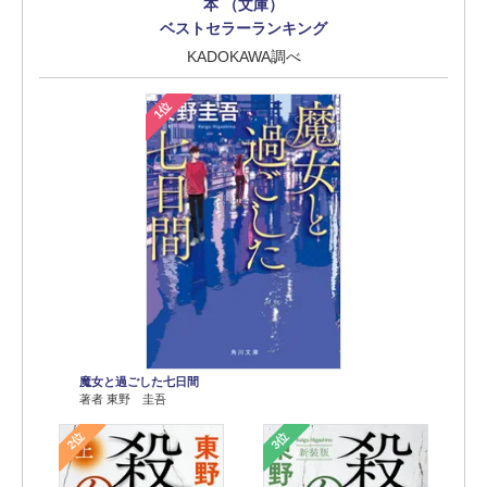
本 （文庫）
ベストセラーランキング
KADOKAWA調べ
1位
魔女と過ごした七日間
著者 東野 圭吾
2位
3位