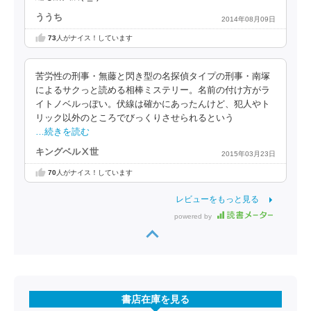
ううち
2014年08月09日
73
人がナイス！しています
苦労性の刑事・無藤と閃き型の名探偵タイプの刑事・南塚
によるサクっと読める相棒ミステリー。名前の付け方がラ
イトノベルっぽい。伏線は確かにあったんけど、犯人やト
リック以外のところでびっくりさせられるという
…続きを読む
キングベルⅩ世
2015年03月23日
70
人がナイス！しています
レビューをもっと見る
powered by
書店在庫を見る