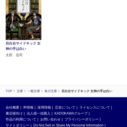
目白台サイドキック 女
神の手は白い
太田 忠司
TOP
文庫
一般文庫
角川文庫
目白台サイドキック 女神の手は白い
会社概要
IR情報
採用情報
広告について
ライセンスについて
書店様向け
法人様一括購入
KADOKAWAグループ
作品の利用について
お問い合わせ
プライバシーポリシー
サイトポリシー
Do Not Sell or Share My Personal Information