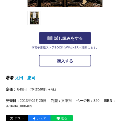
試し読みをする
※電子書籍ストアBOOK☆WALKERへ移動します。
購入する
著者
太田 忠司
定価：
649
円
（本体
590
円＋税）
発売日：
2013年05月25日
判型：
文庫判
ページ数：
320
ISBN：
9784041008409
ポスト
シェア
送る