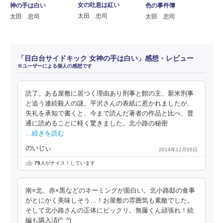
女の吐息は紅い
色の事件簿
神の手は白い
太田 忠司
太田 忠司
太田 忠司
「目白台サイドキック 女神の手は白い」感想・レビュー
※ユーザーによる個人の感想です
読了。ある屋敷に居つく理由あり刑事と館の主、新米刑事
と追う連続殺人の謎。平沢さんの表紙に惹かれましたが、
失礼を承知で書くと、今まで読んだ著者の作品と比べ、普
通に読めることに軽く驚きました。北小路の秘密
…続きを読む
のいじぃ
2014年12月05日
79
人がナイス！しています
南×北、赤×黒などのネーミングが面白い。北小路邸の食事
がとにかく美味しそう…！お屋敷の雰囲気も素敵でした。
そして北小路さんの正体にビックリ。無藤くん頑張れ！続
編も購入済(^_^)