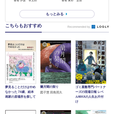
著者 伊坂 幸太郎
著者 東野 圭吾
もっとみる
こちらもおすすめ
Recommended by
蘭月闇の契り
夢見ることだけはやめ
ゴミ屋敷専門パートナ
なかった 74歳、絵本
ーズの現場日報 レベ
図子慧 田島照久
画家の居場所を探して
ルMAXの人生お片付
け