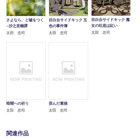
目白台サイドキック 魔
さよなら、と嘘をつく
目白台サイドキック 五
女の吐息は紅い
‐‐沙之里幽譚
色の事件簿
太田 忠司
太田 忠司
太田 忠司
暗闇への祈り
歪んだ素描
太田 忠司
太田 忠司
関連作品