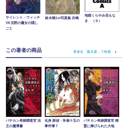
地獄くらやみ花もな
サイレント・ウィッチ
鈴木曉1st写真集 共鳴
き （９）
VII 沈黙の魔女の隠し
ごと
この著者の商品
著者名「藤木稟」で検索
バチカン奇跡調査官 法
化身 探偵・朱雀十五の
バチカン奇跡調査官 精
王の魔導書
事件簿７
霊に捧げられた大地