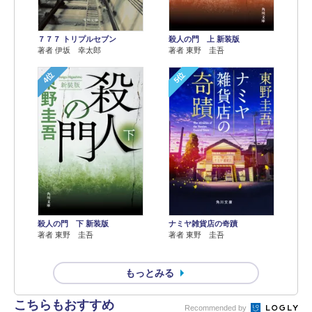
７７７ トリプルセブン
殺人の門 上 新装版
著者 伊坂 幸太郎
著者 東野 圭吾
4位
5位
殺人の門 下 新装版
ナミヤ雑貨店の奇蹟
著者 東野 圭吾
著者 東野 圭吾
もっとみる
こちらもおすすめ
Recommended by