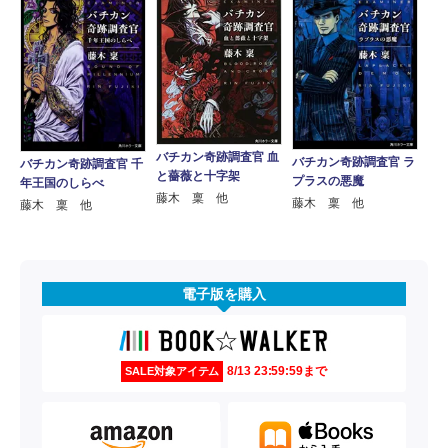
バチカン奇跡調査官 血
バチカン奇跡調査官 ラ
バチカン奇跡調査官 千
と薔薇と十字架
プラスの悪魔
年王国のしらべ
藤木 稟 他
藤木 稟 他
藤木 稟 他
電子版を購入
8/13 23:59:59まで
SALE対象アイテム