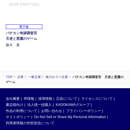
電子版
バチカン奇跡調査官
天使と悪魔のゲーム
藤木 稟
TOP
文庫
一般文庫
角川ホラー文庫
バチカン奇跡調査官 天使と悪魔の
ゲーム
会社概要
IR情報
採用情報
広告について
ライセンスについて
書店様向け
法人様一括購入
KADOKAWAグループ
作品の利用について
お問い合わせ
プライバシーポリシー
サイトポリシー
Do Not Sell or Share My Personal Information
利用者情報の外部送信について