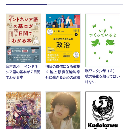
音声DL付 インドネ
明日の自信になる教養
呪ワレタ少年（２）
シア語の基本が７日間
２ 池上 彰 責任編集 幸
彼の秘密を知ってはい
でわかる本
せに生きるための政治
けない