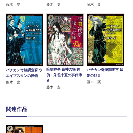
藤木 稟
藤木 稟
藤木 稟
暗闇神事 猿神の舞 探
バチカン奇跡調査官 聖
バチカン奇跡調査官 ウ
偵・朱雀十五の事件簿
剣の預言
エイブスタンの怪物
６
藤木 稟
藤木 稟
藤木 稟
関連作品