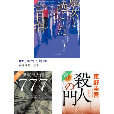
魔女と過ごした七日間
著者 東野 圭吾
2位
3位