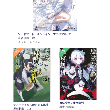
ソードアート・オンライン マテリアル…2
著者 川原 礫
イラスト ａｂｅｃ
2位
3位
魔法少女ノ魔女裁判
デスマーチからはじまる異世
著者 Acacia
界狂想曲 …2