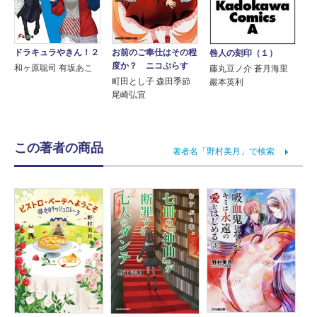
ドラキュラやきん！２
お前のご奉仕はその程
咎人の刻印（１）
度か？ ニコぷらす
和ヶ原聡司 有坂あこ
藤丸豆ノ介 蒼月海里
町田とし子 森田季節
巖本英利
尾崎弘宜
この著者の商品
著者名「野村美月」で検索