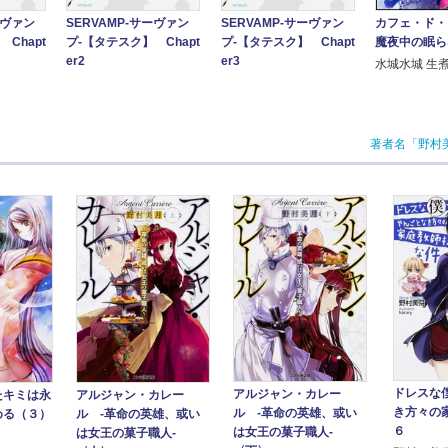
ーヴァン
SERVAMP-サーヴァン
SERVAMP-サーヴァン
カフェ・ド・
Chapt
プ-【タテスク】 Chapt
プ-【タテスク】 Chapt
魔夜中の眠ら
er2
er3
水城水城 生
著者名「野村
ドレスな
アルジャン・カレー
たキミは永
アルジャン・カレー
き方々の
ル ‐革命の英雄、或い
める（３）
ル ‐革命の英雄、或い
６
は女王の菓子職人‐
は女王の菓子職人‐