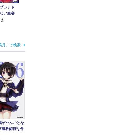
ブラッド
ない血会
煮え
美月」で検索
僕がやんごとな
家庭教師様な件