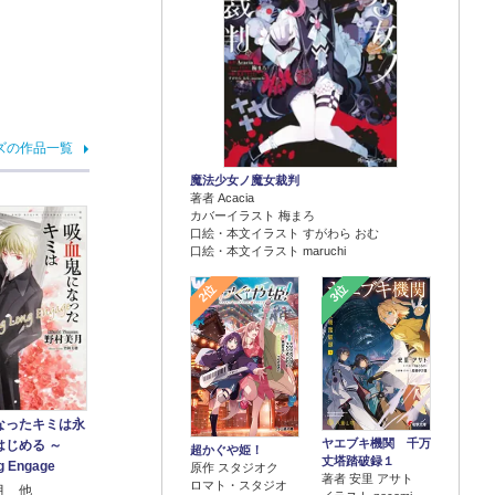
ズの作品一覧
魔法少女ノ魔女裁判
著者 Acacia
カバーイラスト 梅まろ
口絵・本文イラスト すがわら おむ
口絵・本文イラスト maruchi
2位
3位
なったキミは永
ヤエブキ機関 千万
はじめる ～
超かぐや姫！
丈塔踏破録１
g Engage
原作 スタジオク
著者 安里 アサト
ロマト・スタジオ
月 他