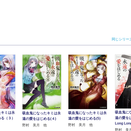
同じシリー
吸血鬼に
たキミは永
吸血鬼になったキミは永
吸血鬼になったキミは永
遠の愛を
める（３）
遠の愛をはじめる(5)
遠の愛をはじめる(４)
Long Lon
野村 美月 他
野村 美月 他
野村 美