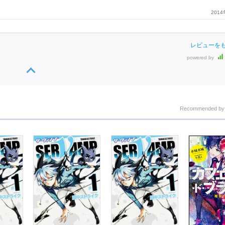
201
レビューを
powered by
Recommended b