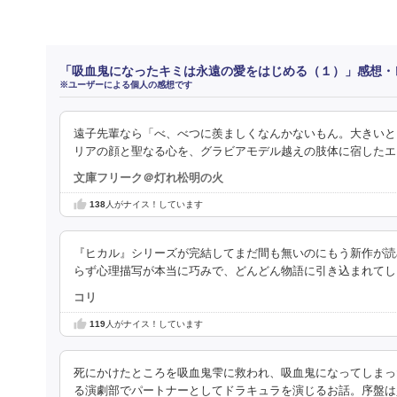
「吸血鬼になったキミは永遠の愛をはじめる（１）」感想・
※ユーザーによる個人の感想です
遠子先輩なら「べ、べつに羨ましくなんかないもん。大きいと
リアの顔と聖なる心を、グラビアモデル越えの肢体に宿したエ
文庫フリーク＠灯れ松明の火
138
人がナイス！しています
『ヒカル』シリーズが完結してまだ間も無いのにもう新作が読
らず心理描写が本当に巧みで、どんどん物語に引き込まれてし
コリ
119
人がナイス！しています
死にかけたところを吸血鬼雫に救われ、吸血鬼になってしまっ
る演劇部でパートナーとしてドラキュラを演じるお話。序盤は