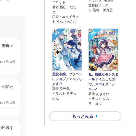
イラスト necomi
コロリド
世界観イラス
著者 桐山 なる
ト 尾崎 伊万里
と
口絵・本文イラス
ト うらたあさお
4位
5位
。聖母マ
4年06月04日
悪役令嬢、ブラコン
私、蜘蛛なモンスタ
にジョブチェンジし
ーをテイムしたの
ます９
で、スパイダーシ
。相変わ
著者 浜千鳥
ル…2
イラスト 八美☆
著者 あきさけ
わん
イラスト タム
4年06月02日
ラ ヨウ
もっとみる
の所属す