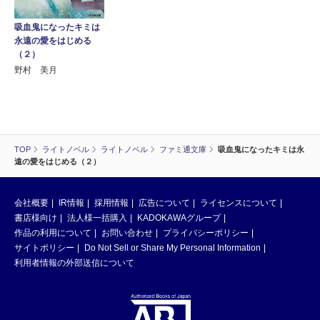
吸血鬼になったキミは
永遠の愛をはじめる
（２）
野村 美月
TOP
ライトノベル
ライトノベル
ファミ通文庫
吸血鬼になったキミは永
遠の愛をはじめる（２）
会社概要
IR情報
採用情報
広告について
ライセンスについて
書店様向け
法人様一括購入
KADOKAWAグループ
作品の利用について
お問い合わせ
プライバシーポリシー
サイトポリシー
Do Not Sell or Share My Personal Information
利用者情報の外部送信について