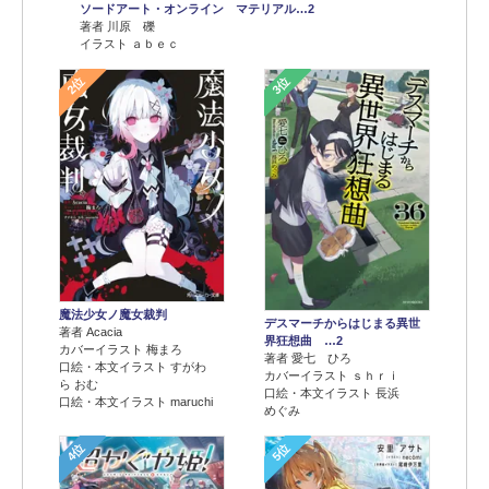
ソードアート・オンライン マテリアル…2
著者 川原 礫
イラスト ａｂｅｃ
2位
3位
魔法少女ノ魔女裁判
デスマーチからはじまる異世
著者 Acacia
界狂想曲 …2
カバーイラスト 梅まろ
著者 愛七 ひろ
口絵・本文イラスト すがわ
カバーイラスト ｓｈｒｉ
ら おむ
口絵・本文イラスト 長浜
口絵・本文イラスト maruchi
めぐみ
4位
5位