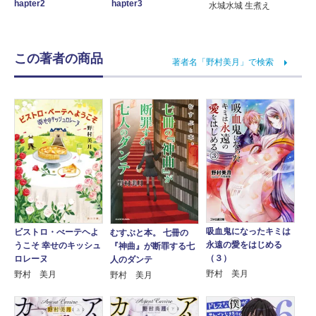
hapter2
hapter3
水城水城 生煮え
この著者の商品
著者名「野村美月」で検索
吸血鬼になったキミは
ビストロ・べーテヘよ
むすぶと本。 七冊の
永遠の愛をはじめる
うこそ 幸せのキッシュ
『神曲』が断罪する七
（３）
ロレーヌ
人のダンテ
野村 美月
野村 美月
野村 美月