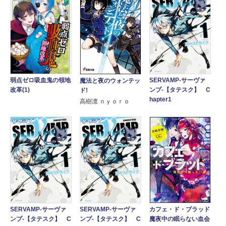
SERVAMP-サーヴァ
弱点ゼロ吸血鬼の領地
魔法と夜のウォンテッ
ンプ-【タテスク】 C
改革(1)
ド!
hapter1
高樹凛 ｎｙｏｒｏ
SERVAMP-サーヴァ
SERVAMP-サーヴァ
カフェ・ド・ブラッド
ンプ-【タテスク】 C
ンプ-【タテスク】 C
魔夜中の眠らない血会