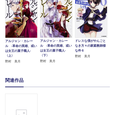
ドレスな僕がやんごと
アルジャン・カレー
アルジャン・カレー
なき方々の家庭教師様
ル ‐革命の英雄、或い
ル ‐革命の英雄、或い
な件６
は女王の菓子職人‐
は女王の菓子職人‐
〈下〉
〈上〉
野村 美月
野村 美月
野村 美月
関連作品