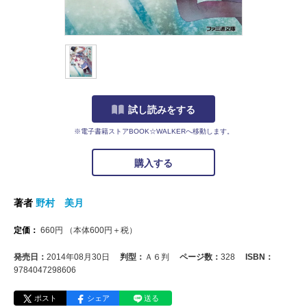
試し読みをする
※電子書籍ストアBOOK☆WALKERへ移動します。
購入する
著者
野村 美月
定価：
660
円
（本体
600
円＋税）
発売日：
2014年08月30日
判型：
Ａ６判
ページ数：
328
ISBN：
9784047298606
ポスト
シェア
送る