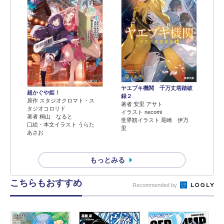
ヤエブキ機関 千万丈塔踏破
超かぐや姫！
録２
原作 スタジオクロマト・ス
著者 安里 アサト
タジオコロリド
イラスト necomi
著者 桐山 なると
世界観イラスト 尾崎 伊万
口絵・本文イラスト うらた
里
あさお
もっとみる
こちらもおすすめ
Recommended by