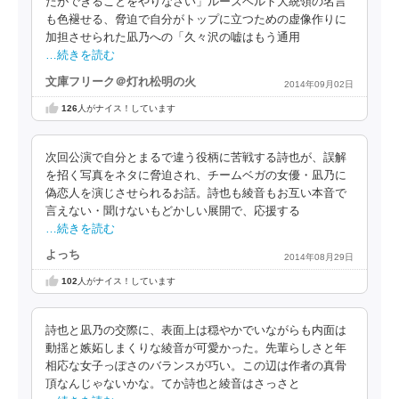
たができることをやりなさい」ルーズベルト大統領の名言
も色褪せる、脅迫で自分がトップに立つための虚像作りに
加担させられた凪乃への「久々沢の嘘はもう通用
…続きを読む
文庫フリーク＠灯れ松明の火
2014年09月02日
126
人がナイス！しています
次回公演で自分とまるで違う役柄に苦戦する詩也が、誤解
を招く写真をネタに脅迫され、チームベガの女優・凪乃に
偽恋人を演じさせられるお話。詩也も綾音もお互い本音で
言えない・聞けないもどかしい展開で、応援する
…続きを読む
よっち
2014年08月29日
102
人がナイス！しています
詩也と凪乃の交際に、表面上は穏やかでいながらも内面は
動揺と嫉妬しまくりな綾音が可愛かった。先輩らしさと年
相応な女子っぽさのバランスが巧い。この辺は作者の真骨
頂なんじゃないかな。てか詩也と綾音はさっさと