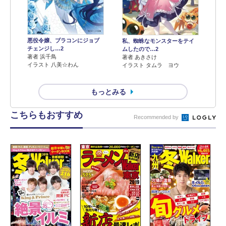
悪役令嬢、ブラコンにジョブ
私、蜘蛛なモンスターをテイ
チェンジし…2
ムしたので…2
著者 浜千鳥
著者 あきさけ
イラスト 八美☆わん
イラスト タムラ ヨウ
もっとみる
こちらもおすすめ
Recommended by