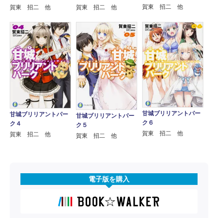
賀東 招二 他
賀東 招二 他
賀東 招二 他
甘城ブリリアントパー
甘城ブリリアントパー
甘城ブリリアントパー
ク６
ク４
ク５
賀東 招二 他
賀東 招二 他
賀東 招二 他
電子版を購入