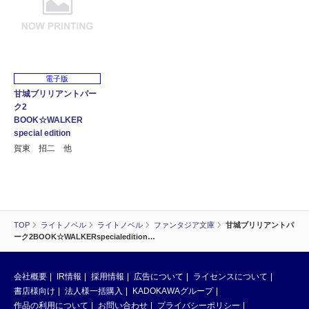
電子版
甘城ブリリアントパー
ク2
BOOK☆WALKER
special edition
賀東 招二 他
TOP
ライトノベル
ライトノベル
ファンタジア文庫
甘城ブリリアントパ
ーク2BOOK☆WALKERspecialedition…
会社概要
IR情報
採用情報
広告について
ライセンスについて
書店様向け
法人様一括購入
KADOKAWAグループ
作品の利用について
お問い合わせ
プライバシーポリシー