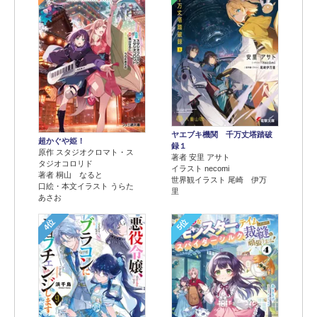
ヤエブキ機関 千万丈塔踏破
超かぐや姫！
録１
原作 スタジオクロマト・ス
著者 安里 アサト
タジオコロリド
イラスト necomi
著者 桐山 なると
世界観イラスト 尾崎 伊万
口絵・本文イラスト うらた
里
あさお
4位
5位