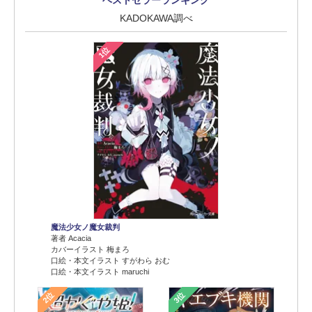
ベストセラーランキング
KADOKAWA調べ
1位
魔法少女ノ魔女裁判
著者 Acacia
カバーイラスト 梅まろ
口絵・本文イラスト すがわら おむ
口絵・本文イラスト maruchi
2位
3位