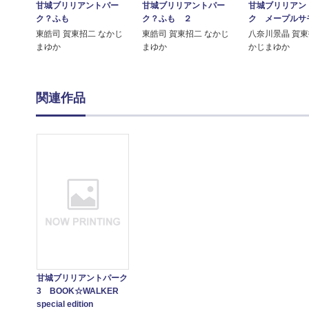
甘城ブリリアントパー
甘城ブリリアントパー
甘城ブリリアン
ク？ふも
ク？ふも ２
ク メープルサ
東皓司 賀東招二 なかじ
東皓司 賀東招二 なかじ
八奈川景晶 賀東
まゆか
まゆか
かじまゆか
関連作品
甘城ブリリアントパーク
3 BOOK☆WALKER
special edition