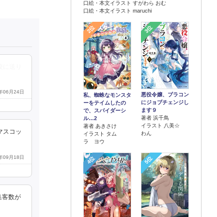
口絵・本文イラスト すがわら おむ
口絵・本文イラスト maruchi
2位
3位
校に送り
2年06月24日
悪役令嬢、ブラコン
私、蜘蛛なモンスタ
にジョブチェンジし
ーをテイムしたの
ます９
で、スパイダーシ
著者 浜千鳥
ル…2
イラスト 八美☆
著者 あきさけ
マスコッ
わん
イラスト タム
ラ ヨウ
4年09月18日
4位
5位
集客数が