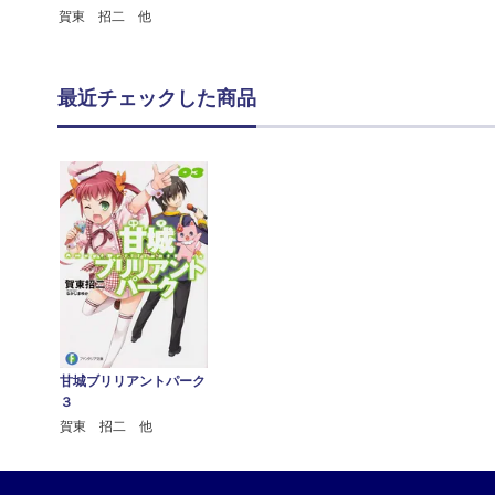
賀東 招二 他
最近チェックした商品
甘城ブリリアントパーク
３
賀東 招二 他