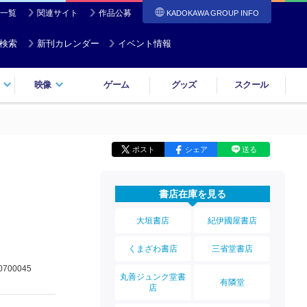
一覧
関連サイト
作品公募
KADOKAWA GROUP INFO
検索
新刊カレンダー
イベント情報
映像
ゲーム
グッズ
スクール
ポスト
シェア
送る
書店在庫を見る
大垣書店
紀伊國屋書店
くまざわ書店
三省堂書店
0700045
丸善ジュンク堂書
有隣堂
店