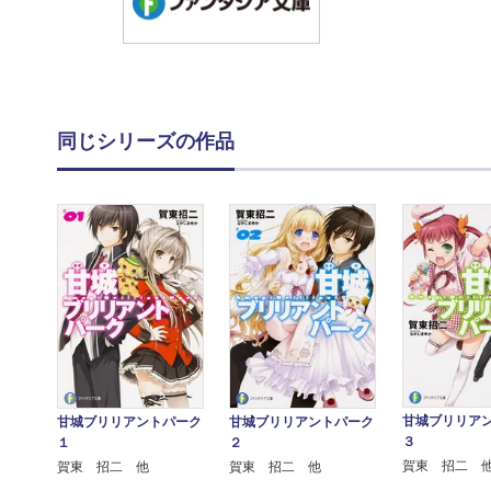
同じシリーズの作品
甘城ブリリア
甘城ブリリアントパーク
甘城ブリリアントパーク
３
１
２
賀東 招二 
賀東 招二 他
賀東 招二 他