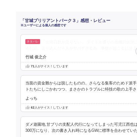
「甘城ブリリアントパーク３」感想・レビュー
※ユーザーによる個人の感想です
「出席日数が足りない」 タイトル通りの危機的状況
込む話。送り込んだ４人がヤバすぎる為、事故が起こるに決ま
竹城 俊之介
71
人がナイス！しています
当面の資金難からは脱したものの、さらなる集客のためド派手
トたちにしごかれつつ、まさかのトラブルに特技の歌の上手さ
よっち
62
人がナイス！しています
ダメ遊園地,甘ブリの支配人代行になってしまった可児江西也
300万になり、次の書き入れ時になるGWに標準を合わせてい