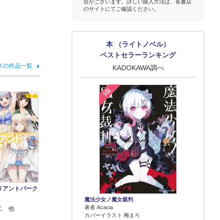
合がございます。詳しい購入方法は、各書店
のサイトにてご確認ください。
本 （ライトノベル）
ベストセラーランキング
ズの作品一覧
KADOKAWA調べ
1位
リアントパーク
魔法少女ノ魔女裁判
著者 Acacia
二 他
カバーイラスト 梅まろ