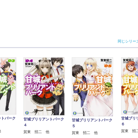
同じシリー
ントパーク
甘城ブリ
甘城ブリリアントパーク
甘城ブリリアントパーク
６
４
５
他
賀東 招
賀東 招二 他
賀東 招二 他