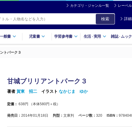
カテゴリ・ジャンル一覧
レーベル
検索
詳細
一般書
児童書
学習参考書
生活
実用
雑誌
ムック
・
・
ントパーク３
甘城ブリリアントパーク３
著者
賀東 招二
イラスト
なかじま ゆか
定価：
638
円 （本体
580
円＋税）
発売日：
2014年01月18日
判型：
文庫判
ページ数：
320
ISBN：
978404