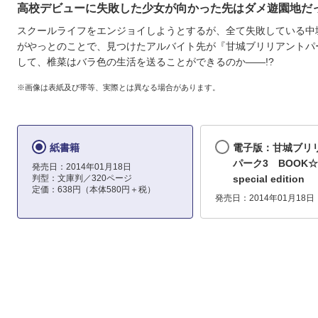
高校デビューに失敗した少女が向かった先はダメ遊園地だ
スクールライフをエンジョイしようとするが、全て失敗している中
がやっとのことで、見つけたアルバイト先が『甘城ブリリアントパ
して、椎菜はバラ色の生活を送ることができるのか――!?
※画像は表紙及び帯等、実際とは異なる場合があります。
紙書籍
電子版：甘城ブリ
パーク3 BOOK☆
発売日：2014年01月18日
判型：文庫判／320ページ
special edition
定価：638円（本体580円＋税）
発売日：2014年01月18日