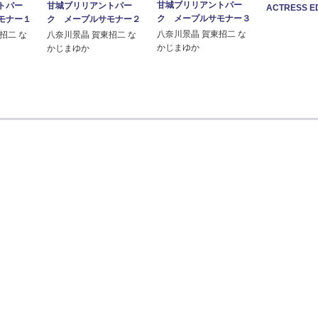
甘城ブリリアントパー
甘城ブリリアントパー
トパー
ACTRESS ED
ク メープルサモナー３
ク メープルサモナー２
モナー１
八奈川景晶 賀東招二 な
八奈川景晶 賀東招二 な
招二 な
かじまゆか
かじまゆか