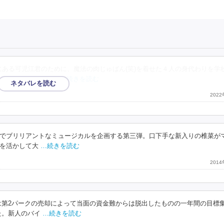
にある可児江君のために、魔法の肉じゅばん(笑)を着せた４人の身代わりを学
っていますが、よく
…続きを読む
202
でブリリアントなミュージカルを企画する第三弾。口下手な新入りの椎菜が
を活かして大
…続きを読む
201
は第2パークの売却によって当面の資金難からは脱出したものの一年間の目標
た。新人のバイ
…続きを読む