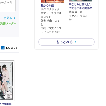
4年01月18日
幼なじみは誘えばい
超かぐや姫！
つでもデキる関係２
原作 スタジオク
著者 鏡 遊
ロマト・スタジオ
イラスト うなさ
コロリド
もっと見る
か
著者 桐山 なる
と
口絵・本文イラス
ト うらたあさお
もっとみる
y
22 “VOICE