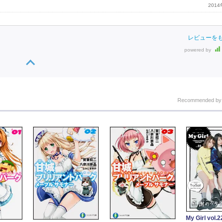
201
レビューを
powered by
Recommended b
My Girl vol.